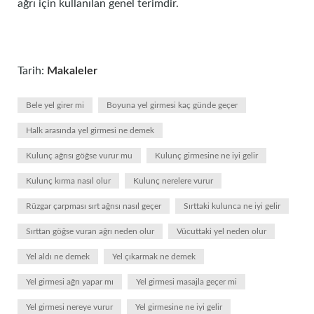
ağrı için kullanılan genel terimdir.
Tarih:
Makaleler
Bele yel girer mi
Boyuna yel girmesi kaç günde geçer
Halk arasında yel girmesi ne demek
Kulunç ağrısı göğse vurur mu
Kulunç girmesine ne iyi gelir
Kulunç kırma nasıl olur
Kulunç nerelere vurur
Rüzgar çarpması sırt ağrısı nasıl geçer
Sırttaki kulunca ne iyi gelir
Sırttan göğse vuran ağrı neden olur
Vücuttaki yel neden olur
Yel aldı ne demek
Yel çıkarmak ne demek
Yel girmesi ağrı yapar mı
Yel girmesi masajla geçer mi
Yel girmesi nereye vurur
Yel girmesine ne iyi gelir