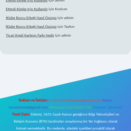
Efendi Kimler Için Kullanılır
için
admin
Efendi Kimler Için Kullanılır
için
Kıvılcım
İKizler Burcu Erkeği Nasıl Öpüşür
için
admin
İKizler Burcu Erkeği Nasıl Öpüşür
için
Tayfun
Ticari Kredi Kartının Farkı Nedir
için
admin
pbet yeni giriş
Reklam ve İletişim:
E-mail:
backlinkpaneli@gmail.com
Teams:
forumhizmeti@gmail.com
Whatsapp: 0262 606 0 726
Telegram: @karabul
Yasal Uyarı:
Sitemiz, 5651 Sayılı Kanun gereğince Bilgi Teknolojileri ve
İletişim Kurumu (BTK) tarafından onaylanmış bir Yer Sağlayıcı olarak
hizmet vermektedir. Bu nedenle, sitedeki içerikleri proaktif olarak