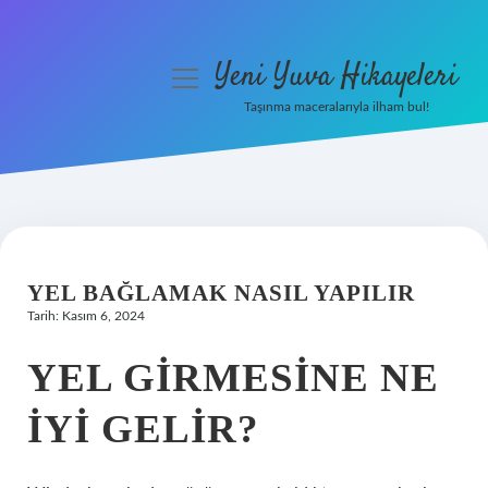
Yeni Yuva Hikayeleri
menüyü
aç
Taşınma maceralarıyla ilham bul!
Anasayfa
Gizlilik Politikası
Yasal Uyarı
YEL BAĞLAMAK NASIL YAPILIR
Hakkımızda
Tarih: Kasım 6, 2024
YEL GIRMESINE NE
IYI GELIR?