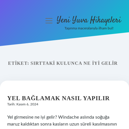
Yeni Yuva Hikayeleri
menüyü
aç
Taşınma maceralarıyla ilham bul!
Anasayfa
Gizlilik Politikası
ETIKET:
SIRTTAKI KULUNCA NE IYI GELIR
Yasal Uyarı
Hakkımızda
YEL BAĞLAMAK NASIL YAPILIR
Tarih: Kasım 6, 2024
Yel girmesine ne iyi gelir? Windache aslında soğuğa
maruz kaldıktan sonra kasların uzun süreli kasılmasının