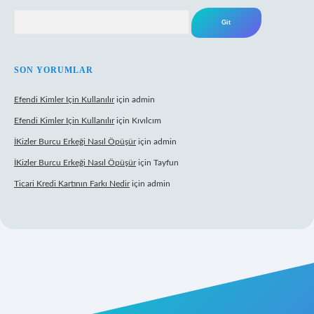
Arama
SON YORUMLAR
Efendi Kimler Için Kullanılır
için
admin
Efendi Kimler Için Kullanılır
için
Kıvılcım
İKizler Burcu Erkeği Nasıl Öpüşür
için
admin
İKizler Burcu Erkeği Nasıl Öpüşür
için
Tayfun
Ticari Kredi Kartının Farkı Nedir
için
admin
eni giriş