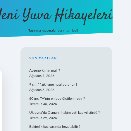
eni Yuva Hikayeleri
Taşınma maceralarıyla ilham bul!
tulipbet yeni giriş
SIDEBAR
SON YAZILAR
Aveeno kimin malı ?
Ağustos 5, 2026
9 sınıf fizik ivme nasıl bulunur ?
Ağustos 3, 2026
60 inç TV’nin en boy ölçüleri nedir ?
Temmuz 30, 2026
Ukrayna’da Osmanlı hakimiyeti kaç yıl sürdü ?
Temmuz 29, 2026
Bakirelik kaç yaşında bozulabilir ?