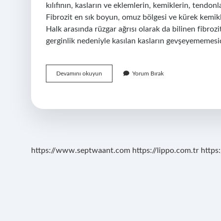
kılıfının, kasların ve eklemlerin, kemiklerin, tendon
Fibrozit en sık boyun, omuz bölgesi ve kürek kemikl
Halk arasında rüzgar ağrısı olarak da bilinen fibroz
gerginlik nedeniyle kasılan kasların gevşeyememesid
Yel
Devamını okuyun
Yorum Bırak
Bağlamak
Nasıl
Yapılır
https://www.septwaant.com
https://lippo.com.tr
https