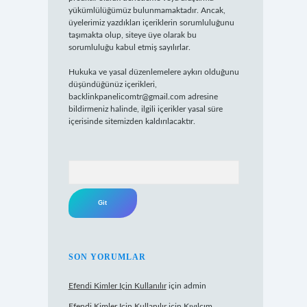
yükümlülüğümüz bulunmamaktadır. Ancak,
üyelerimiz yazdıkları içeriklerin sorumluluğunu
taşımakta olup, siteye üye olarak bu
sorumluluğu kabul etmiş sayılırlar.
Hukuka ve yasal düzenlemelere aykırı olduğunu
düşündüğünüz içerikleri,
backlinkpanelicomtr@gmail.com
adresine
bildirmeniz halinde, ilgili içerikler yasal süre
içerisinde sitemizden kaldırılacaktır.
Arama
SON YORUMLAR
Efendi Kimler Için Kullanılır
için
admin
Efendi Kimler Için Kullanılır
için
Kıvılcım