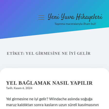
Yeni Yuva Hikayeleri
menüyü
aç
Taşınma maceralarıyla ilham bul!
Anasayfa
Gizlilik Politikası
ETIKET:
YEL GIRMESINE NE IYI GELIR
Yasal Uyarı
Hakkımızda
YEL BAĞLAMAK NASIL YAPILIR
Tarih: Kasım 6, 2024
Yel girmesine ne iyi gelir? Windache aslında soğuğa
maruz kaldıktan sonra kasların uzun süreli kasılmasının