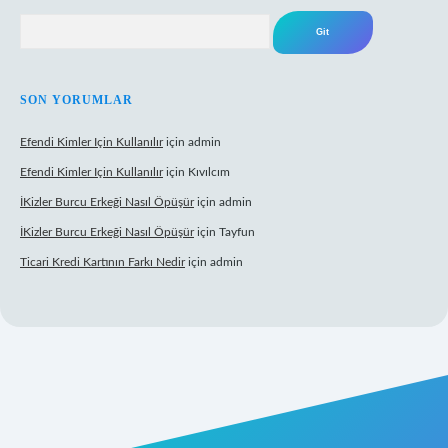
Arama
SON YORUMLAR
Efendi Kimler Için Kullanılır
için
admin
Efendi Kimler Için Kullanılır
için
Kıvılcım
İKizler Burcu Erkeği Nasıl Öpüşür
için
admin
İKizler Burcu Erkeği Nasıl Öpüşür
için
Tayfun
Ticari Kredi Kartının Farkı Nedir
için
admin
 yeni giriş