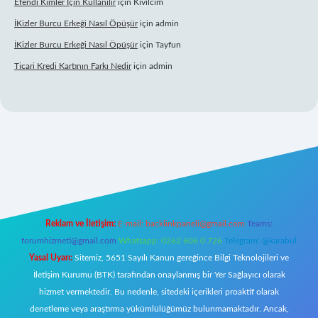
Efendi Kimler Için Kullanılır
için
Kıvılcım
İKizler Burcu Erkeği Nasıl Öpüşür
için
admin
İKizler Burcu Erkeği Nasıl Öpüşür
için
Tayfun
Ticari Kredi Kartının Farkı Nedir
için
admin
 yeni giriş
Reklam ve İletişim:
E-mail:
backlinkpaneli@gmail.com
Teams:
forumhizmeti@gmail.com
Whatsapp: 0262 606 0 726
Telegram: @karabul
Yasal Uyarı:
Sitemiz, 5651 Sayılı Kanun gereğince Bilgi Teknolojileri ve
İletişim Kurumu (BTK) tarafından onaylanmış bir Yer Sağlayıcı olarak
hizmet vermektedir. Bu nedenle, sitedeki içerikleri proaktif olarak
denetleme veya araştırma yükümlülüğümüz bulunmamaktadır. Ancak,