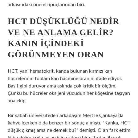
arkasındaki önemli ipuçlarından biri.
HCT DÜŞÜKLÜĞÜ NEDIR
VE NE ANLAMA GELIR?
KANIN IÇINDEKI
GÖRÜNMEYEN ORAN
HCT, yani hematokrit, kanda bulunan kırmızı kan
hücrelerinin toplam kan hacmine oranını ifade ediyor.
Basit gibi duruyor ama aslında çok kritik bir ölçüm.
Çünkü bu hücreler oksijeni vücudun her köşesine taşıyan
ana ekip.
Bir sabah üniversiteden arkadaşım Mert’le Çankaya’da
kahve içerken o da benzer bir sonuç almıştı. “Kanka, HCT
düşük çıkmış ama ne demek bu?” demişti. O an fark ettim
ki bu değer çoğu insan için sadece bir satırdan ibaret