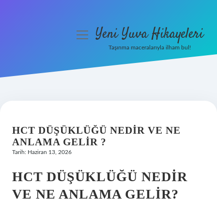
Yeni Yuva Hikayeleri
menüyü
aç
Taşınma maceralarıyla ilham bul!
Anasayfa
Gizlilik Politikası
Yasal Uyarı
HCT DÜŞÜKLÜĞÜ NEDIR VE NE
Hakkımızda
ANLAMA GELIR ?
Tarih: Haziran 13, 2026
HCT DÜŞÜKLÜĞÜ NEDIR
VE NE ANLAMA GELIR?