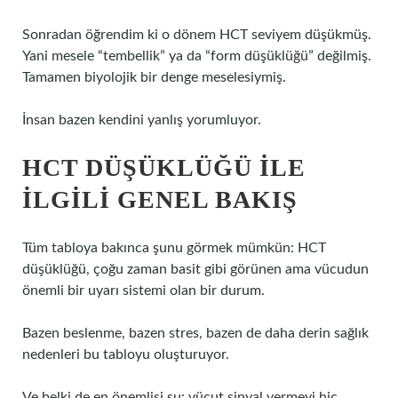
Sonradan öğrendim ki o dönem HCT seviyem düşükmüş.
Yani mesele “tembellik” ya da “form düşüklüğü” değilmiş.
Tamamen biyolojik bir denge meselesiymiş.
İnsan bazen kendini yanlış yorumluyor.
HCT DÜŞÜKLÜĞÜ ILE
ILGILI GENEL BAKIŞ
Tüm tabloya bakınca şunu görmek mümkün: HCT
düşüklüğü, çoğu zaman basit gibi görünen ama vücudun
önemli bir uyarı sistemi olan bir durum.
Bazen beslenme, bazen stres, bazen de daha derin sağlık
nedenleri bu tabloyu oluşturuyor.
Ve belki de en önemlisi şu: vücut sinyal vermeyi hiç