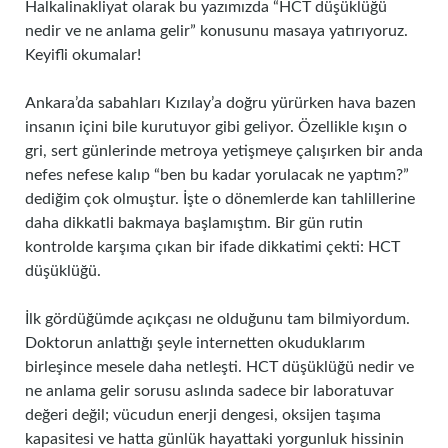
Halkalinakliyat olarak bu yazımızda “HCT düşüklüğü
nedir ve ne anlama gelir” konusunu masaya yatırıyoruz.
Keyifli okumalar!
Ankara’da sabahları Kızılay’a doğru yürürken hava bazen
insanın içini bile kurutuyor gibi geliyor. Özellikle kışın o
gri, sert günlerinde metroya yetişmeye çalışırken bir anda
nefes nefese kalıp “ben bu kadar yorulacak ne yaptım?”
dediğim çok olmuştur. İşte o dönemlerde kan tahlillerine
daha dikkatli bakmaya başlamıştım. Bir gün rutin
kontrolde karşıma çıkan bir ifade dikkatimi çekti: HCT
düşüklüğü.
İlk gördüğümde açıkçası ne olduğunu tam bilmiyordum.
Doktorun anlattığı şeyle internetten okuduklarım
birleşince mesele daha netleşti. HCT düşüklüğü nedir ve
ne anlama gelir sorusu aslında sadece bir laboratuvar
değeri değil; vücudun enerji dengesi, oksijen taşıma
kapasitesi ve hatta günlük hayattaki yorgunluk hissinin