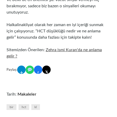
bırakmıyor, sadece biz bazen o sinyalleri okumayı
unutuyoruz.
Halkalinakliyat olarak her zaman en iyi içeriği sunmak
için çalışıyoruz. “HCT düşüklüğü nedir ve ne anlama
gelir” konusunda daha fazlası için takipte kalın!
Sitemizden Önerilen:
Zehra ismi Kuran'da ne anlama
gelir ?
Paylaş:
𝕏
✈
f
Tarih:
Makaleler
bir
hct
kl