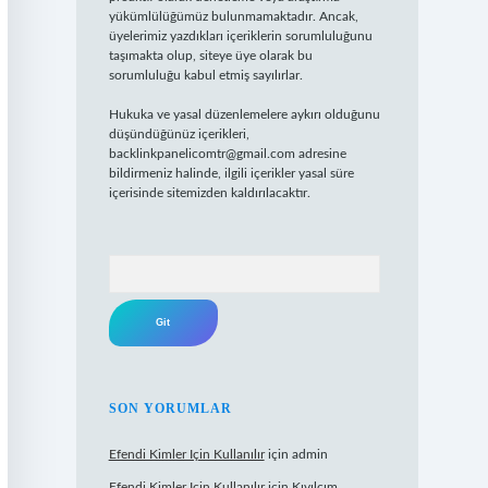
yükümlülüğümüz bulunmamaktadır. Ancak,
üyelerimiz yazdıkları içeriklerin sorumluluğunu
taşımakta olup, siteye üye olarak bu
sorumluluğu kabul etmiş sayılırlar.
Hukuka ve yasal düzenlemelere aykırı olduğunu
düşündüğünüz içerikleri,
backlinkpanelicomtr@gmail.com
adresine
bildirmeniz halinde, ilgili içerikler yasal süre
içerisinde sitemizden kaldırılacaktır.
Arama
SON YORUMLAR
Efendi Kimler Için Kullanılır
için
admin
Efendi Kimler Için Kullanılır
için
Kıvılcım