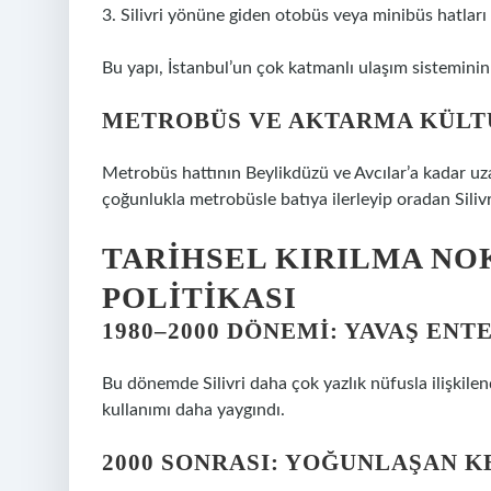
3. Silivri yönüne giden otobüs veya minibüs hatları
Bu yapı, İstanbul’un çok katmanlı ulaşım sisteminin
METROBÜS VE AKTARMA KÜLT
Metrobüs hattının Beylikdüzü ve Avcılar’a kadar uzanm
çoğunlukla metrobüsle batıya ilerleyip oradan Sili
TARIHSEL KIRILMA NO
POLITIKASI
1980–2000 DÖNEMI: YAVAŞ EN
Bu dönemde Silivri daha çok yazlık nüfusla ilişkilend
kullanımı daha yaygındı.
2000 SONRASI: YOĞUNLAŞAN K