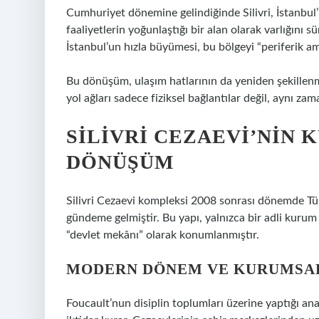
Cumhuriyet dönemine gelindiğinde Silivri, İstanbul
faaliyetlerin yoğunlaştığı bir alan olarak varlığını s
İstanbul’un hızla büyümesi, bu bölgeyi “periferik ama
Bu dönüşüm, ulaşım hatlarının da yeniden şekille
yol ağları sadece fiziksel bağlantılar değil, aynı za
SILIVRI CEZAEVI’NIN
DÖNÜŞÜM
Silivri Cezaevi kompleksi 2008 sonrası dönemde Tür
gündeme gelmiştir. Bu yapı, yalnızca bir adli kurum
“devlet mekânı” olarak konumlanmıştır.
MODERN DÖNEM VE KURUMSA
Foucault’nun disiplin toplumları üzerine yaptığı ana