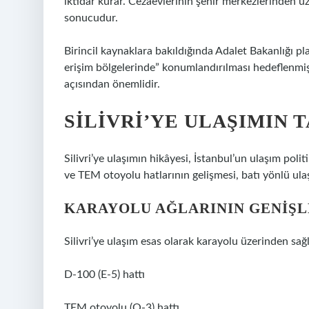
iktidar kurar. Cezaevlerinin şehir merkezlerinden u
sonucudur.
Birincil kaynaklara bakıldığında Adalet Bakanlığı pl
erişim bölgelerinde” konumlandırılması hedeflenmişti
açısından önemlidir.
SILIVRI’YE ULAŞIMIN 
Silivri’ye ulaşımın hikâyesi, İstanbul’un ulaşım poli
ve TEM otoyolu hatlarının gelişmesi, batı yönlü ulaş
KARAYOLU AĞLARININ GENIŞL
Silivri’ye ulaşım esas olarak karayolu üzerinden sağ
D-100 (E-5) hattı
TEM otoyolu (O-3) hattı