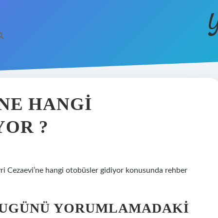
Y
’NE HANGI
YOR ?
livri Cezaevi’ne hangi otobüsler gidiyor konusunda rehber
BUGÜNÜ YORUMLAMADAKI