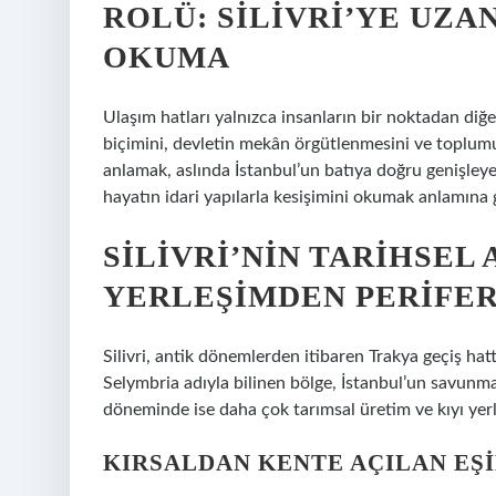
ROLÜ: SILIVRI’YE UZA
OKUMA
Ulaşım hatları yalnızca insanların bir noktadan di
biçimini, devletin mekân örgütlenmesini ve toplumun 
anlamak, aslında İstanbul’un batıya doğru genişley
hayatın idari yapılarla kesişimini okumak anlamına g
SILIVRI’NIN TARIHSEL 
YERLEŞIMDEN PERIFE
Silivri, antik dönemlerden itibaren Trakya geçiş hat
Selymbria adıyla bilinen bölge, İstanbul’un savunma
döneminde ise daha çok tarımsal üretim ve kıyı yerl
KIRSALDAN KENTE AÇILAN EŞ