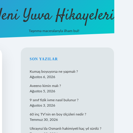
eni Yuva Hikayeleri
Taşınma maceralarıyla ilham bul!
tulipbet yeni giriş
SIDEBAR
SON YAZILAR
Kumaş boyuyorsa ne yapmalı ?
Ağustos 6, 2026
Aveeno kimin malı ?
Ağustos 5, 2026
9 sınıf fizik ivme nasıl bulunur ?
Ağustos 3, 2026
60 inç TV’nin en boy ölçüleri nedir ?
Temmuz 30, 2026
Ukrayna’da Osmanlı hakimiyeti kaç yıl sürdü ?