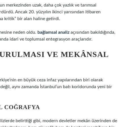
’un merkezinden uzak, daha çok yazlık ve tarımsal
ürdürdü. Ancak 20. yüzyılın ikinci yarısından itibaren
 kritik” bir alan haline getirdi.
nmesine neden oldu.
bağlamsal analiz
açısından bakıldığında,
manda idari ve toplumsal entegrasyon araçlarıdır.
 KURULMASI VE MEKÂNSAL
kiye’nin en büyük ceza infaz yapılarından biri olarak
 değil, aynı zamanda İstanbul’un batı koridorunda yeni bir
L COĞRAFYA
lizlerde belirttiği gibi, modern devletler mekân üzerinden de