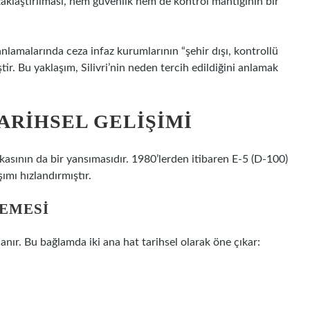
zaklaştırılması, hem güvenlik hem de kontrol mantığının bir
anlamalarında ceza infaz kurumlarının “şehir dışı, kontrollü
r. Bu yaklaşım, Silivri’nin neden tercih edildiğini anlamak
TARIHSEL GELIŞIMI
tikasının da bir yansımasıdır. 1980’lerden itibaren E-5 (D-100)
ımı hızlandırmıştır.
EMESI
lanır. Bu bağlamda iki ana hat tarihsel olarak öne çıkar: