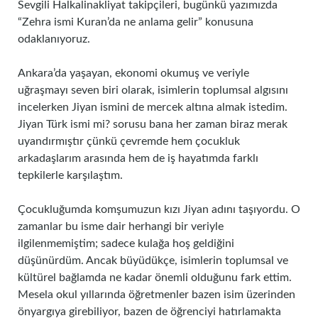
Sevgili Halkalinakliyat takipçileri, bugünkü yazımızda
“Zehra ismi Kuran’da ne anlama gelir” konusuna
odaklanıyoruz.
Ankara’da yaşayan, ekonomi okumuş ve veriyle
uğraşmayı seven biri olarak, isimlerin toplumsal algısını
incelerken Jiyan ismini de mercek altına almak istedim.
Jiyan Türk ismi mi? sorusu bana her zaman biraz merak
uyandırmıştır çünkü çevremde hem çocukluk
arkadaşlarım arasında hem de iş hayatımda farklı
tepkilerle karşılaştım.
Çocukluğumda komşumuzun kızı Jiyan adını taşıyordu. O
zamanlar bu isme dair herhangi bir veriyle
ilgilenmemiştim; sadece kulağa hoş geldiğini
düşünürdüm. Ancak büyüdükçe, isimlerin toplumsal ve
kültürel bağlamda ne kadar önemli olduğunu fark ettim.
Mesela okul yıllarında öğretmenler bazen isim üzerinden
önyargıya girebiliyor, bazen de öğrenciyi hatırlamakta