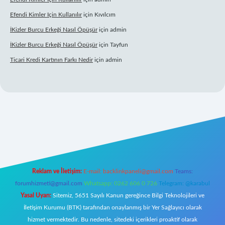
Efendi Kimler Için Kullanılır
için
Kıvılcım
İKizler Burcu Erkeği Nasıl Öpüşür
için
admin
İKizler Burcu Erkeği Nasıl Öpüşür
için
Tayfun
Ticari Kredi Kartının Farkı Nedir
için
admin
lipbet yeni giriş
Reklam ve İletişim:
E-mail:
backlinkpaneli@gmail.com
Teams:
forumhizmeti@gmail.com
Whatsapp: 0262 606 0 726
Telegram: @karabul
Yasal Uyarı:
Sitemiz, 5651 Sayılı Kanun gereğince Bilgi Teknolojileri ve
İletişim Kurumu (BTK) tarafından onaylanmış bir Yer Sağlayıcı olarak
hizmet vermektedir. Bu nedenle, sitedeki içerikleri proaktif olarak