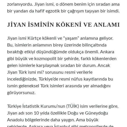
zorlanıyordu. Jiyan ismi, o dönem benim için sıradan ama
bir yandan da hafif egzotik bir çağrışım taşıyan bir isimdi.
JIYAN İSMININ KÖKENI VE ANLAMI
Jiyan ismi Kürtçe kökenli ve “yaşam” anlamına geliyor.
Bu, isimlerin anlamının birey üzerinde bilinçaltında
bıraktığı etkiyi düşündüğümde oldukça önemli. Ankara
gibi büyük ve kozmopolit bir şehirde, farklı kökenlerden
gelen isimlerle karşılaşmak sıradan bir durum. Ancak
Jiyan Türk ismi mi? sorusunu resmi verilerle
incelediğinizde, Türkiye’de resmi nüfus kayıtlarında bu
ismin geleneksel Türk isimleri arasında yer almadığını
görüyorsunuz.
Türkiye İstatistik Kurumu’nun (TÜİK) isim verilerine göre,
Jiyan adı son 10 yılda özellikle Doğu ve Güneydoğu
Anadolu bölgelerinde daha yaygın. Ama büyük
şehirlerde, Ankara veya İstanbul gibi metropollerde de