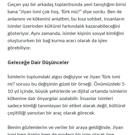
Geçen yaz bir arkadaş toplantısında yeni tanıştığım birisi
bana “Jiyan ismi çok hoş, Türk mü?” diye sordu. Ben de
anlamını ve kökenini anlattım; bu kısa sohbet, insanların
isimler üzerinden kültürel farkındalık kazanabileceğini
gösteriyor. Aynı zamanda, isimler kişinin sosyal kimliğini
oluştururken bir bağ kurma aracı olarak da işlev
görebiliyor.
Geleceğe Dair Düşünceler
İsimlerin toplumdaki algısı değişiyor ve Jiyan Türk ismi
mi? sorusu bu değişimin güzel bir örneği. Önümüzdeki 5-
10 yıl içinde, büyük şehirlerde ve dijital ortamda isimlerin
kökenine dair önyargılar azalabilir. İnsanlar isimleri
sadece kimliği tanımlayan bir etiket olarak değil, kültürel
çeşitliliği yansıtan bir araç olarak görecek.
Benim gözlemlerim ve veriler bir araya geldiğinde, Jiyan
ismi hem özgün hem de modern bir isim olarak öne