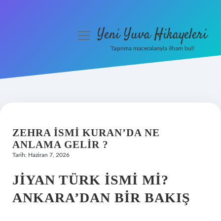
Yeni Yuva Hikayeleri
menüyü
aç
Taşınma maceralarıyla ilham bul!
Anasayfa
Gizlilik Politikası
Yasal Uyarı
ZEHRA ISMI KURAN’DA NE
Hakkımızda
ANLAMA GELIR ?
Tarih: Haziran 7, 2026
JIYAN TÜRK İSMI MI?
ANKARA’DAN BIR BAKIŞ