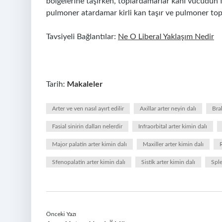
bölgelerine taşırken, toplardamarlar kanı vücudun far
pulmoner atardamar kirli kan taşır ve pulmoner top
Tavsiyeli Bağlantılar:
Ne O Liberal Yaklaşım Nedir
Tarih:
Makaleler
Arter ve ven nasıl ayırt edilir
Axillar arter neyin dalı
Brak
Fasial sinirin dalları nelerdir
Infraorbital arter kimin dalı
Major palatin arter kimin dalı
Maxiller arter kimin dalı
R
Sfenopalatin arter kimin dalı
Sistik arter kimin dalı
Sple
Önceki Yazı