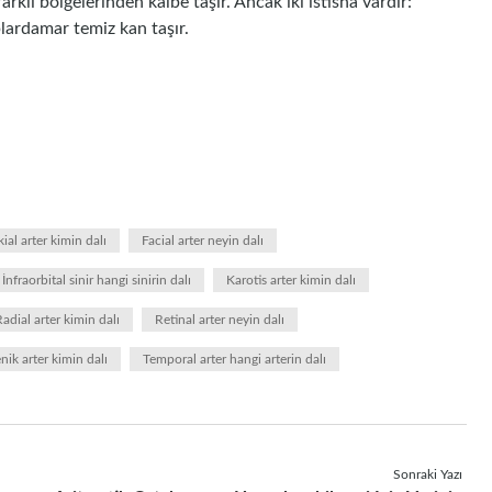
klı bölgelerinden kalbe taşır. Ancak iki istisna vardır:
lardamar temiz kan taşır.
ial arter kimin dalı
Facial arter neyin dalı
İnfraorbital sinir hangi sinirin dalı
Karotis arter kimin dalı
adial arter kimin dalı
Retinal arter neyin dalı
nik arter kimin dalı
Temporal arter hangi arterin dalı
Sonraki Yazı