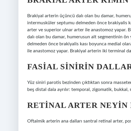
Brakiyal arterin üçüncü dalı olan bu damar, humer
intermusküler septumu delmeden önce brakiyalis kas
arter ve superior ulnar arter ile anastomoz yapar. Br
dalı olan bu damar, humerusun alt segmentinin ön
delmeden önce brakiyalis kası boyunca medial olarak
ile anastomoz yapar. Brakiyal arterin iki terminal dal
FASIAL SINIRIN DALLA
Yüz siniri parotis bezinden çıktıktan sonra masset
beş distal dala ayrılır: temporal, zigomatik, bukkal,
RETINAL ARTER NEYIN 
Oftalmik arterin ana dalları santral retinal arter, po