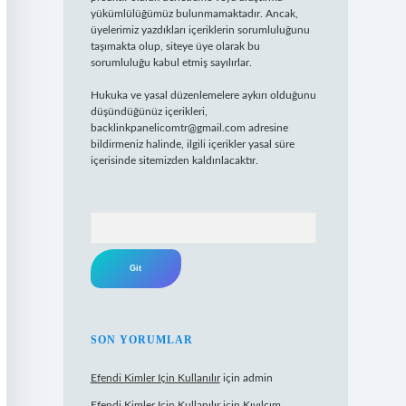
yükümlülüğümüz bulunmamaktadır. Ancak,
üyelerimiz yazdıkları içeriklerin sorumluluğunu
taşımakta olup, siteye üye olarak bu
sorumluluğu kabul etmiş sayılırlar.
Hukuka ve yasal düzenlemelere aykırı olduğunu
düşündüğünüz içerikleri,
backlinkpanelicomtr@gmail.com
adresine
bildirmeniz halinde, ilgili içerikler yasal süre
içerisinde sitemizden kaldırılacaktır.
Arama
SON YORUMLAR
Efendi Kimler Için Kullanılır
için
admin
Efendi Kimler Için Kullanılır
için
Kıvılcım