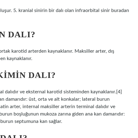
şur. 5. kranial sinirin bir dalı olan infraorbital sinir buradan
N DALI?
 ortak karotid arterden kaynaklanır. Maksiller arter, dış
den kaynaklanır.
KIMIN DALI?
nal dalıdır ve eksternal karotid sisteminden kaynaklanır.[4]
damarıdır: üst, orta ve alt konkalar; lateral burun
n arter, internal maksiller arterin terminal dalıdır ve
, burun boşluğunun mukoza zarına giden ana kan damarıdır:
ve burun septumuna kan sağlar.
 DALI?