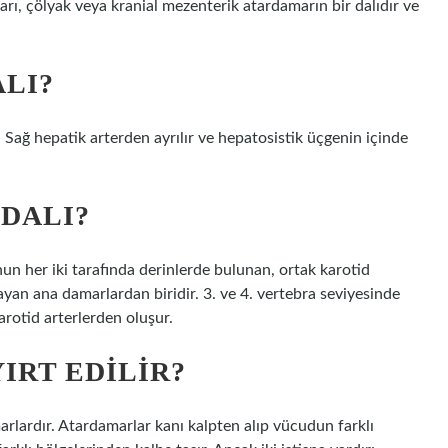
arı, çölyak veya kranial mezenterik atardamarın bir dalıdır ve
ALI?
. Sağ hepatik arterden ayrılır ve hepatosistik üçgenin içinde
 DALI?
nun her iki tarafında derinlerde bulunan, ortak karotid
yan ana damarlardan biridir. 3. ve 4. vertebra seviyesinde
arotid arterlerden oluşur.
YIRT EDILIR?
rlardır. Atardamarlar kanı kalpten alıp vücudun farklı