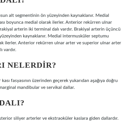
usun alt segmentinin ön yüzeyinden kaynaklanır. Medial
ı boyunca medial olarak ilerler. Anterior rekürren ulnar
akiyal arterin iki terminal dalı vardır. Brakiyal arterin üçüncü
 yüzeyinden kaynaklanır. Medial intermusküler septumu
 ilerler. Anterior rekürren ulnar arter ve superior ulnar arter
ı vardır.
RI NELERDIR?
er kası fasyasının üzerinden geçerek yukarıdan aşağıya doğru
 marginal mandibular ve servikal dallar.
DALI?
sterior siliyer arterler ve ekstraoküler kaslara giden dallardır.