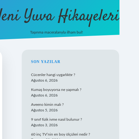
eni Yuva Hikayeleri
Taşınma maceralarıyla ilham bul!
tulipbet yeni giriş
SIDEBAR
SON YAZILAR
Cücenler hangi uygarlıktır ?
Ağustos 6, 2026
Kumaş boyuyorsa ne yapmalı ?
Ağustos 6, 2026
Aveeno kimin malı ?
Ağustos 5, 2026
9 sınıf fizik ivme nasıl bulunur ?
Ağustos 3, 2026
60 inç TV’nin en boy ölçüleri nedir ?