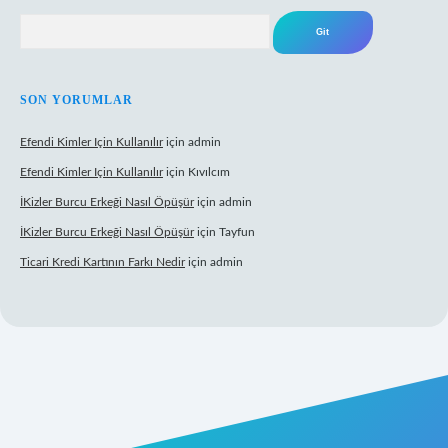
Arama
SON YORUMLAR
Efendi Kimler Için Kullanılır
için
admin
Efendi Kimler Için Kullanılır
için
Kıvılcım
İKizler Burcu Erkeği Nasıl Öpüşür
için
admin
İKizler Burcu Erkeği Nasıl Öpüşür
için
Tayfun
Ticari Kredi Kartının Farkı Nedir
için
admin
yeni giriş