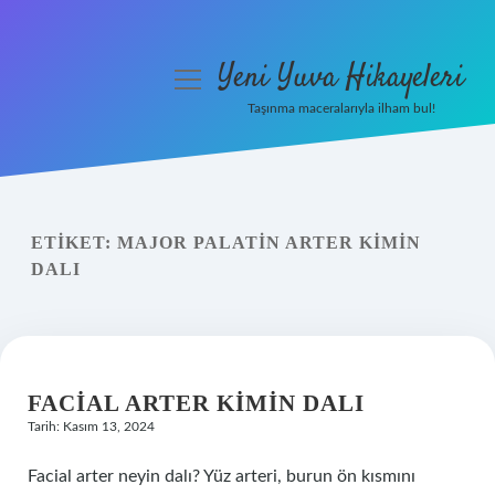
Yeni Yuva Hikayeleri
menüyü
aç
Taşınma maceralarıyla ilham bul!
Anasayfa
Gizlilik Politikası
ETIKET:
MAJOR PALATIN ARTER KIMIN
Yasal Uyarı
DALI
Hakkımızda
FACIAL ARTER KIMIN DALI
Tarih: Kasım 13, 2024
Facial arter neyin dalı? Yüz arteri, burun ön kısmını