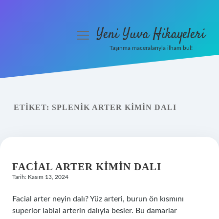
Yeni Yuva Hikayeleri
menüyü
aç
Taşınma maceralarıyla ilham bul!
Anasayfa
Gizlilik Politikası
ETIKET:
SPLENIK ARTER KIMIN DALI
Yasal Uyarı
Hakkımızda
FACIAL ARTER KIMIN DALI
Tarih: Kasım 13, 2024
Facial arter neyin dalı? Yüz arteri, burun ön kısmını
superior labial arterin dalıyla besler. Bu damarlar