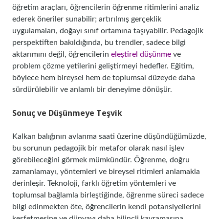
öğretim araçları, öğrencilerin öğrenme ritimlerini analiz
ederek öneriler sunabilir; artırılmış gerçeklik
uygulamaları, doğayı sınıf ortamına taşıyabilir. Pedagojik
perspektiften bakıldığında, bu trendler, sadece bilgi
aktarımını değil, öğrencilerin
eleştirel düşünme
ve
problem çözme yetilerini geliştirmeyi hedefler. Eğitim,
böylece hem bireysel hem de toplumsal düzeyde daha
sürdürülebilir ve anlamlı bir deneyime dönüşür.
Sonuç ve Düşünmeye Teşvik
Kalkan balığının avlanma saati üzerine düşündüğümüzde,
bu sorunun pedagojik bir metafor olarak nasıl işlev
görebileceğini görmek mümkündür. Öğrenme, doğru
zamanlamayı, yöntemleri ve bireysel ritimleri anlamakla
derinleşir. Teknoloji, farklı öğretim yöntemleri ve
toplumsal bağlamla birleştiğinde, öğrenme süreci sadece
bilgi edinmekten öte, öğrencilerin kendi potansiyellerini
keşfetmesine ve dünyayı daha bilinçli kavramasına