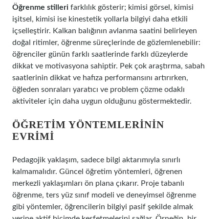
Öğrenme stilleri
farklılık gösterir; kimisi görsel, kimisi
işitsel, kimisi ise kinestetik yollarla bilgiyi daha etkili
içselleştirir. Kalkan balığının avlanma saatini belirleyen
doğal ritimler, öğrenme süreçlerinde de gözlemlenebilir:
öğrenciler günün farklı saatlerinde farklı düzeylerde
dikkat ve motivasyona sahiptir. Pek çok araştırma, sabah
saatlerinin dikkat ve hafıza performansını artırırken,
öğleden sonraları yaratıcı ve problem çözme odaklı
aktiviteler için daha uygun olduğunu göstermektedir.
ÖĞRETIM YÖNTEMLERININ
EVRIMI
Pedagojik yaklaşım, sadece bilgi aktarımıyla sınırlı
kalmamalıdır. Güncel öğretim yöntemleri, öğrenen
merkezli yaklaşımları ön plana çıkarır. Proje tabanlı
öğrenme, ters yüz sınıf modeli ve deneyimsel öğrenme
gibi yöntemler, öğrencilerin bilgiyi pasif şekilde almak
yerine aktif biçimde keşfetmelerini sağlar. Örneğin, bir