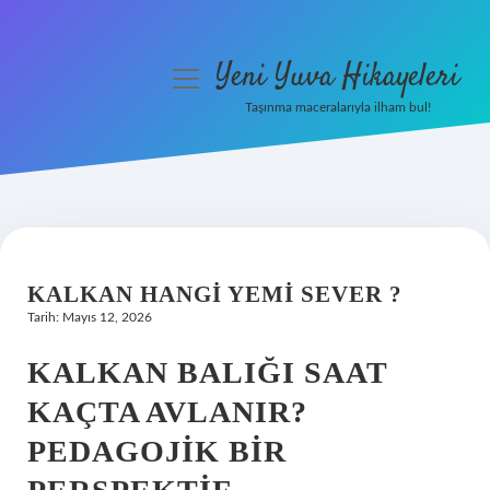
Yeni Yuva Hikayeleri
menüyü
aç
Taşınma maceralarıyla ilham bul!
Anasayfa
Gizlilik Politikası
Yasal Uyarı
KALKAN HANGI YEMI SEVER ?
Hakkımızda
Tarih: Mayıs 12, 2026
KALKAN BALIĞI SAAT
KAÇTA AVLANIR?
PEDAGOJIK BIR