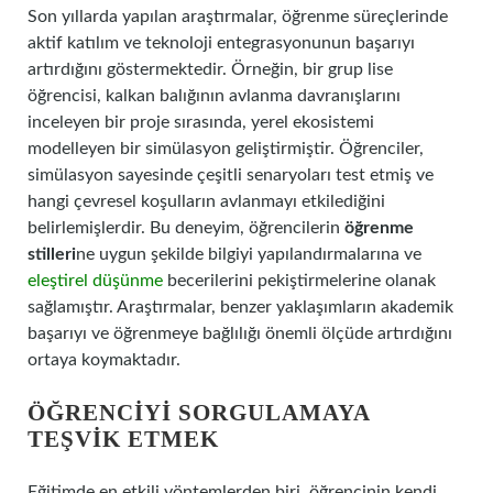
Son yıllarda yapılan araştırmalar, öğrenme süreçlerinde
aktif katılım ve teknoloji entegrasyonunun başarıyı
artırdığını göstermektedir. Örneğin, bir grup lise
öğrencisi, kalkan balığının avlanma davranışlarını
inceleyen bir proje sırasında, yerel ekosistemi
modelleyen bir simülasyon geliştirmiştir. Öğrenciler,
simülasyon sayesinde çeşitli senaryoları test etmiş ve
hangi çevresel koşulların avlanmayı etkilediğini
belirlemişlerdir. Bu deneyim, öğrencilerin
öğrenme
stilleri
ne uygun şekilde bilgiyi yapılandırmalarına ve
eleştirel düşünme
becerilerini pekiştirmelerine olanak
sağlamıştır. Araştırmalar, benzer yaklaşımların akademik
başarıyı ve öğrenmeye bağlılığı önemli ölçüde artırdığını
ortaya koymaktadır.
ÖĞRENCIYI SORGULAMAYA
TEŞVIK ETMEK
Eğitimde en etkili yöntemlerden biri, öğrencinin kendi