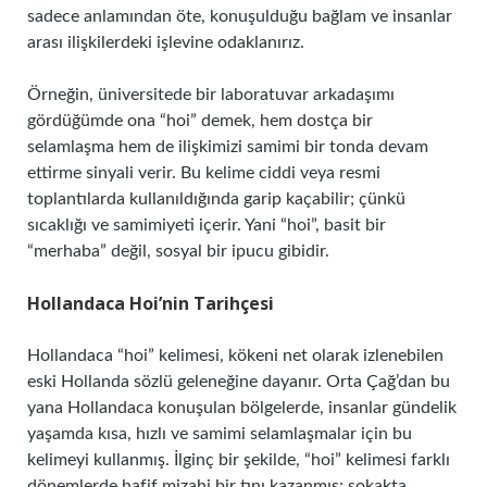
sadece anlamından öte, konuşulduğu bağlam ve insanlar
arası ilişkilerdeki işlevine odaklanırız.
Örneğin, üniversitede bir laboratuvar arkadaşımı
gördüğümde ona “hoi” demek, hem dostça bir
selamlaşma hem de ilişkimizi samimi bir tonda devam
ettirme sinyali verir. Bu kelime ciddi veya resmi
toplantılarda kullanıldığında garip kaçabilir; çünkü
sıcaklığı ve samimiyeti içerir. Yani “hoi”, basit bir
“merhaba” değil, sosyal bir ipucu gibidir.
Hollandaca Hoi’nin Tarihçesi
Hollandaca “hoi” kelimesi, kökeni net olarak izlenebilen
eski Hollanda sözlü geleneğine dayanır. Orta Çağ’dan bu
yana Hollandaca konuşulan bölgelerde, insanlar gündelik
yaşamda kısa, hızlı ve samimi selamlaşmalar için bu
kelimeyi kullanmış. İlginç bir şekilde, “hoi” kelimesi farklı
dönemlerde hafif mizahi bir tını kazanmış; sokakta