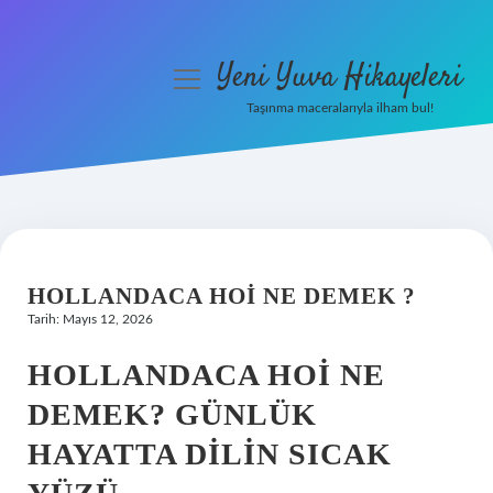
Yeni Yuva Hikayeleri
menüyü
aç
Taşınma maceralarıyla ilham bul!
Anasayfa
Gizlilik Politikası
Yasal Uyarı
HOLLANDACA HOI NE DEMEK ?
Hakkımızda
Tarih: Mayıs 12, 2026
HOLLANDACA HOI NE
DEMEK? GÜNLÜK
HAYATTA DILIN SICAK