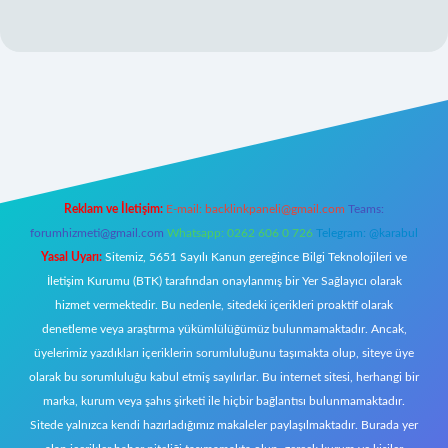
lipbet yeni giriş
Reklam ve İletişim:
E-mail:
backlinkpaneli@gmail.com
Teams:
forumhizmeti@gmail.com
Whatsapp: 0262 606 0 726
Telegram: @karabul
Yasal Uyarı:
Sitemiz, 5651 Sayılı Kanun gereğince Bilgi Teknolojileri ve
İletişim Kurumu (BTK) tarafından onaylanmış bir Yer Sağlayıcı olarak
hizmet vermektedir. Bu nedenle, sitedeki içerikleri proaktif olarak
denetleme veya araştırma yükümlülüğümüz bulunmamaktadır. Ancak,
üyelerimiz yazdıkları içeriklerin sorumluluğunu taşımakta olup, siteye üye
olarak bu sorumluluğu kabul etmiş sayılırlar. Bu internet sitesi, herhangi bir
marka, kurum veya şahıs şirketi ile hiçbir bağlantısı bulunmamaktadır.
Sitede yalnızca kendi hazırladığımız makaleler paylaşılmaktadır. Burada yer