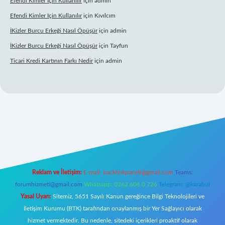
Efendi Kimler Için Kullanılır
için
admin
Efendi Kimler Için Kullanılır
için
Kıvılcım
İKizler Burcu Erkeği Nasıl Öpüşür
için
admin
İKizler Burcu Erkeği Nasıl Öpüşür
için
Tayfun
Ticari Kredi Kartının Farkı Nedir
için
admin
pbet yeni giriş
Reklam ve İletişim:
E-mail:
backlinkpaneli@gmail.com
Teams:
forumhizmeti@gmail.com
Whatsapp: 0262 606 0 726
Telegram: @karabul
Yasal Uyarı:
Sitemiz, 5651 Sayılı Kanun gereğince Bilgi Teknolojileri ve
İletişim Kurumu (BTK) tarafından onaylanmış bir Yer Sağlayıcı olarak
hizmet vermektedir. Bu nedenle, sitedeki içerikleri proaktif olarak