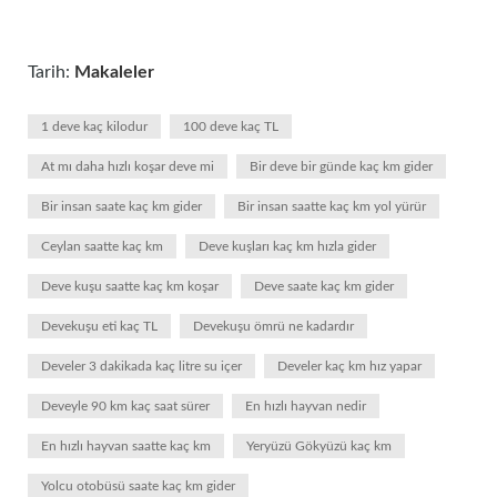
Tarih:
Makaleler
1 deve kaç kilodur
100 deve kaç TL
At mı daha hızlı koşar deve mi
Bir deve bir günde kaç km gider
Bir insan saate kaç km gider
Bir insan saatte kaç km yol yürür
Ceylan saatte kaç km
Deve kuşları kaç km hızla gider
Deve kuşu saatte kaç km koşar
Deve saate kaç km gider
Devekuşu eti kaç TL
Devekuşu ömrü ne kadardır
Develer 3 dakikada kaç litre su içer
Develer kaç km hız yapar
Deveyle 90 km kaç saat sürer
En hızlı hayvan nedir
En hızlı hayvan saatte kaç km
Yeryüzü Gökyüzü kaç km
Yolcu otobüsü saate kaç km gider