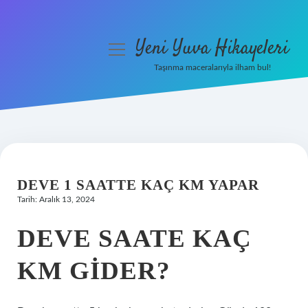
Yeni Yuva Hikayeleri
menüyü
aç
Taşınma maceralarıyla ilham bul!
Anasayfa
Gizlilik Politikası
Yasal Uyarı
DEVE 1 SAATTE KAÇ KM YAPAR
Hakkımızda
Tarih: Aralık 13, 2024
DEVE SAATE KAÇ
KM GIDER?