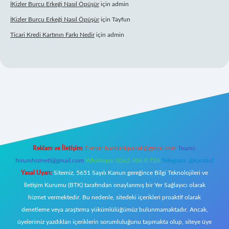
İKizler Burcu Erkeği Nasıl Öpüşür
için
admin
İKizler Burcu Erkeği Nasıl Öpüşür
için
Tayfun
Ticari Kredi Kartının Farkı Nedir
için
admin
ipbet yeni giriş
Reklam ve İletişim:
E-mail:
backlinkpaneli@gmail.com
Teams:
forumhizmeti@gmail.com
Whatsapp: 0262 606 0 726
Telegram: @karabul
Yasal Uyarı:
Sitemiz, 5651 Sayılı Kanun gereğince Bilgi Teknolojileri ve
İletişim Kurumu (BTK) tarafından onaylanmış bir Yer Sağlayıcı olarak
hizmet vermektedir. Bu nedenle, sitedeki içerikleri proaktif olarak
denetleme veya araştırma yükümlülüğümüz bulunmamaktadır. Ancak,
üyelerimiz yazdıkları içeriklerin sorumluluğunu taşımakta olup, siteye üye