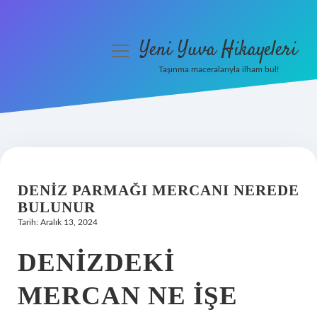
Yeni Yuva Hikayeleri
menüyü
aç
Taşınma maceralarıyla ilham bul!
Anasayfa
Gizlilik Politikası
Yasal Uyarı
DENIZ PARMAĞI MERCANI NEREDE
Hakkımızda
BULUNUR
Tarih: Aralık 13, 2024
DENIZDEKI
MERCAN NE IŞE