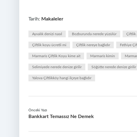
Tarih:
Makaleler
Ayvalık denizi nasıl
Bozburunda nerede yüzülür
Çiftli
Çiftlik koyu ücretli mi
Çiftlik nereye bağlıdır
Fethiye Çif
Marmaris Çiftlik Koyu kime ait
Marmaris kimin
Marmari
Selimiyede nerede denize girilir
Söğütte nerede denize girilir
Yalova Çiftlikköy hangi ilçeye bağlıdır
Önceki Yazı
Bankkart Temassız Ne Demek