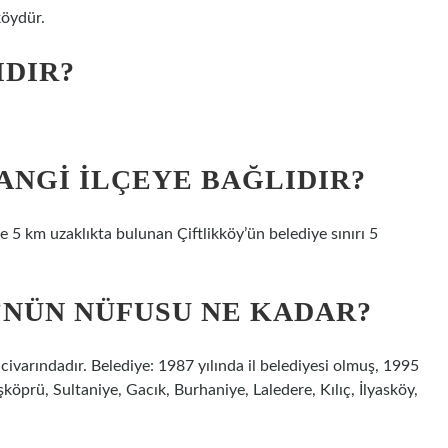
köydür.
IDIR?
ANGI ILÇEYE BAĞLIDIR?
ine 5 km uzaklıkta bulunan Çiftlikköy’ün belediye sınırı 5
’NÜN NÜFUSU NE KADAR?
ivarındadır. Belediye: 1987 yılında il belediyesi olmuş, 1995
şköprü, Sultaniye, Gacık, Burhaniye, Laledere, Kılıç, İlyasköy,