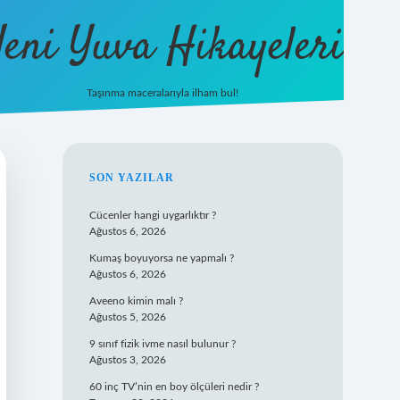
eni Yuva Hikayeleri
Taşınma maceralarıyla ilham bul!
tulipbet yeni giriş
SIDEBAR
SON YAZILAR
Cücenler hangi uygarlıktır ?
Ağustos 6, 2026
Kumaş boyuyorsa ne yapmalı ?
Ağustos 6, 2026
Aveeno kimin malı ?
Ağustos 5, 2026
9 sınıf fizik ivme nasıl bulunur ?
Ağustos 3, 2026
60 inç TV’nin en boy ölçüleri nedir ?