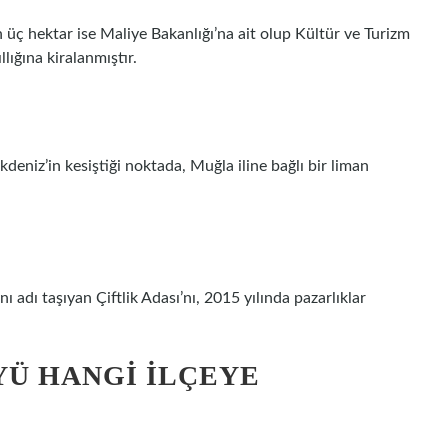
n üç hektar ise Maliye Bakanlığı’na ait olup Kültür ve Turizm
lığına kiralanmıştır.
deniz’in kesiştiği noktada, Muğla iline bağlı bir liman
dı taşıyan Çiftlik Adası’nı, 2015 yılında pazarlıklar
YÜ HANGI ILÇEYE