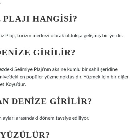
.
 PLAJI HANGISI?
z Plajı, turizm merkezi olarak oldukça gelişmiş bir yerdir.
ENIZE GIRILIR?
deki Selimiye Plajı’nın aksine kumlu bir sahil şeridine
elimiye’deki en popüler yüzme noktasıdır. Yüzmek için bir diğer
net Koyu’dur.
N DENIZE GIRILIR?
 ayları arasındaki dönem tavsiye ediliyor.
 YÜZÜLÜR?