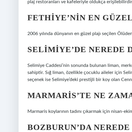
plaj restoranları ve kafeleriyle oldukça erişilebilirdir
FETHIYE’NIN EN GÜZEL
2006 yılında dünyanın en güzel plajı seçilen Ölüdeni
SELIMIYE’DE NEREDE D
Selimiye Caddesi’nin sonunda bulunan liman, merkez
sahiptir. Sığ liman, özellikle çocuklu aileler için S
seçenek ise Selimiye’deki prestijli bir koy olan Cen
MARMARIS’TE NE ZAMA
Marmaris koylarının tadını çıkarmak için nisan-ekim
BOZBURUN’DA NEREDE