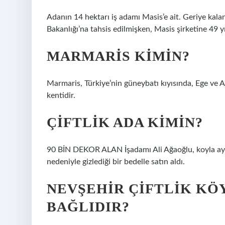
Adanın 14 hektarı iş adamı Masis’e ait. Geriye kala
Bakanlığı’na tahsis edilmişken, Masis şirketine 49 yıl
MARMARIS KIMIN?
Marmaris, Türkiye’nin güneybatı kıyısında, Ege ve Ak
kentidir.
ÇIFTLIK ADA KIMIN?
90 BİN DEKOR ALAN İşadamı Ali Ağaoğlu, koyla aynı a
nedeniyle gizlediği bir bedelle satın aldı.
NEVŞEHIR ÇIFTLIK KÖ
BAĞLIDIR?