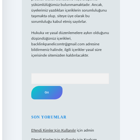
yükümlülüğümüz bulunmamaktadır. Ancak,
üyelerimiz yazdıkları içeriklerin sorumluluğunu
taşımakta olup, siteye üye olarak bu
sorumluluğu kabul etmiş sayılırlar.
Hukuka ve yasal düzenlemelere aykırı olduğunu
düşündüğünüz içerikleri,
backlinkpanelicomtr@gmail.com
adresine
bildirmeniz halinde, ilgili içerikler yasal süre
içerisinde sitemizden kaldırılacaktır.
Arama
SON YORUMLAR
Efendi Kimler Için Kullanılır
için
admin
Efendi Kimler Için Kullanılır
için
Kıvılcım