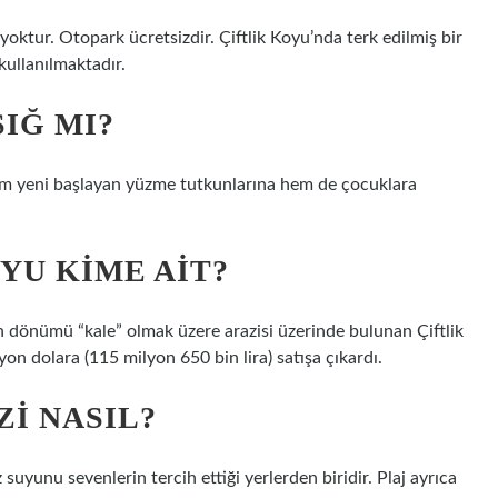
i yoktur. Otopark ücretsizdir. Çiftlik Koyu’nda terk edilmiş bir
 kullanılmaktadır.
SIĞ MI?
hem yeni başlayan yüzme tutkunlarına hem de çocuklara
YU KIME AIT?
n dönümü “kale” olmak üzere arazisi üzerinde bulunan Çiftlik
n dolara (115 milyon 650 bin lira) satışa çıkardı.
ZI NASIL?
z suyunu sevenlerin tercih ettiği yerlerden biridir. Plaj ayrıca