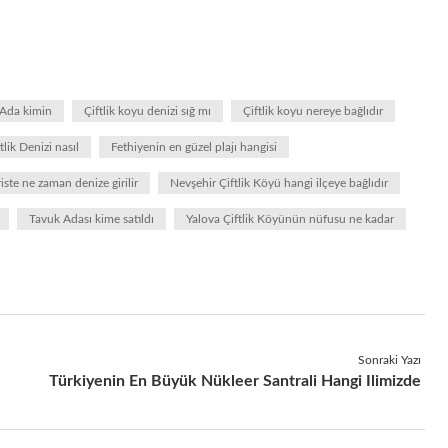
k Ada kimin
Çiftlik koyu denizi sığ mı
Çiftlik koyu nereye bağlıdır
tlik Denizi nasıl
Fethiyenin en güzel plajı hangisi
ste ne zaman denize girilir
Nevşehir Çiftlik Köyü hangi ilçeye bağlıdır
Tavuk Adası kime satıldı
Yalova Çiftlik Köyünün nüfusu ne kadar
Sonraki Yazı
Türkiyenin En Büyük Nükleer Santrali Hangi Ilimizde