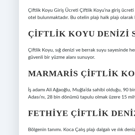
Çiftlik Koyu Giriş Ücreti Çiftlik Koyu’na giriş ücret
otel bulunmaktadır. Bu otelin plajı halk plajı olarak
ÇIFTLIK KOYU DENIZI 
Çiftlik Koyu, sığ denizi ve berrak suyu sayesinde 
güvenli bir yüzme alanı sunuyor.
MARMARIS ÇIFTLIK KO
İş adamı Ali Ağaoğlu, Muğla’da sahibi olduğu, 90 bi
Adası’nı, 28 bin dönümü tapulu olmak üzere 15 milyo
FETHIYE ÇIFTLIK DENI
Bölgenin tanımı. Koca Çalış plajı dalgalı ve ılık deni