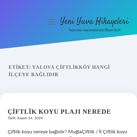
Yeni Yuva Hikayeleri
menüyü
aç
Taşınma maceralarıyla ilham bul!
Anasayfa
Gizlilik Politikası
ETIKET:
YALOVA ÇIFTLIKKÖY HANGI
Yasal Uyarı
ILÇEYE BAĞLIDIR
Hakkımızda
ÇIFTLIK KOYU PLAJI NEREDE
Tarih: Kasım 14, 2024
Çiftlik koyu nereye bağlıdır? MuğlaÇiftlik / İl Çiftlik koyu