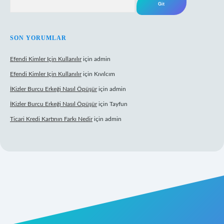
SON YORUMLAR
Efendi Kimler Için Kullanılır
için
admin
Efendi Kimler Için Kullanılır
için
Kıvılcım
İKizler Burcu Erkeği Nasıl Öpüşür
için
admin
İKizler Burcu Erkeği Nasıl Öpüşür
için
Tayfun
Ticari Kredi Kartının Farkı Nedir
için
admin
eni giriş