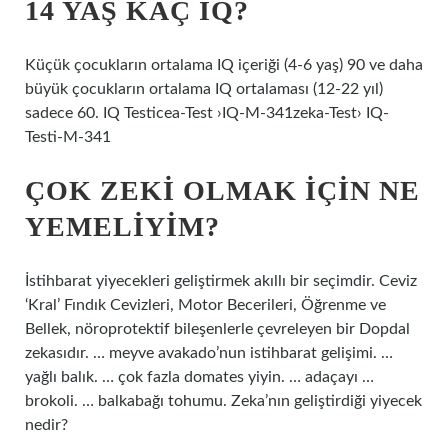
14 YAŞ KAÇ IQ?
Küçük çocukların ortalama IQ içeriği (4-6 yaş) 90 ve daha
büyük çocukların ortalama IQ ortalaması (12-22 yıl)
sadece 60. IQ Testicea-Test ›IQ-M-341zeka-Test› IQ-
Testi-M-341
ÇOK ZEKI OLMAK IÇIN NE
YEMELIYIM?
İstihbarat yiyecekleri geliştirmek akıllı bir seçimdir. Ceviz
‘Kral’ Fındık Cevizleri, Motor Becerileri, Öğrenme ve
Bellek, nöroprotektif bileşenlerle çevreleyen bir Dopdal
zekasıdır. … meyve avakado’nun istihbarat gelişimi. …
yağlı balık. … çok fazla domates yiyin. … adaçayı …
brokoli. … balkabağı tohumu. Zeka’nın geliştirdiği yiyecek
nedir?