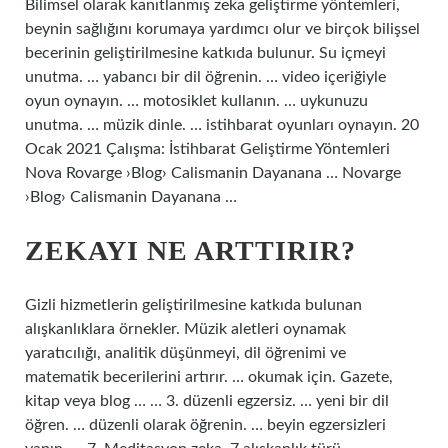
Bilimsel olarak kanıtlanmış zeka geliştirme yöntemleri,
beynin sağlığını korumaya yardımcı olur ve birçok bilişsel
becerinin geliştirilmesine katkıda bulunur. Su içmeyi
unutma. … yabancı bir dil öğrenin. … video içeriğiyle
oyun oynayın. … motosiklet kullanın. … uykunuzu
unutma. … müzik dinle. … istihbarat oyunları oynayın. 20
Ocak 2021 Çalışma: İstihbarat Geliştirme Yöntemleri
Nova Rovarge ›Blog› Calismanin Dayanana … Novarge
›Blog› Calismanin Dayanana …
ZEKAYI NE ARTTIRIR?
Gizli hizmetlerin geliştirilmesine katkıda bulunan
alışkanlıklara örnekler. Müzik aletleri oynamak
yaratıcılığı, analitik düşünmeyi, dil öğrenimi ve
matematik becerilerini artırır. … okumak için. Gazete,
kitap veya blog … … 3. düzenli egzersiz. … yeni bir dil
öğren. … düzenli olarak öğrenin. … beyin egzersizleri