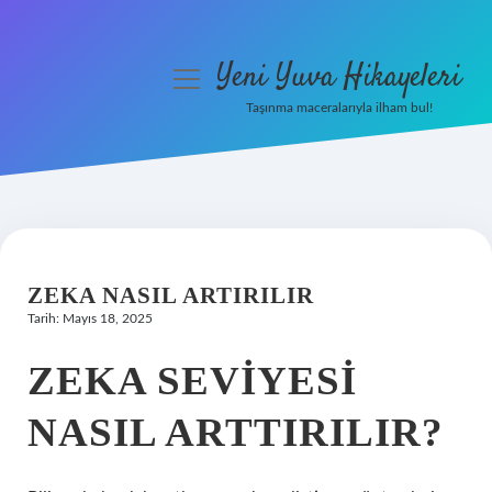
Yeni Yuva Hikayeleri
menüyü
aç
Taşınma maceralarıyla ilham bul!
Anasayfa
Gizlilik Politikası
Yasal Uyarı
ZEKA NASIL ARTIRILIR
Hakkımızda
Tarih: Mayıs 18, 2025
ZEKA SEVIYESI
NASIL ARTTIRILIR?