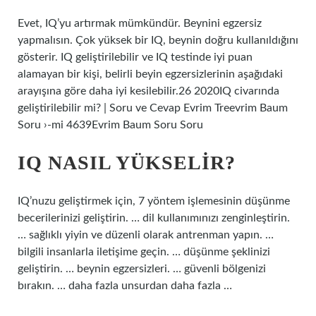
Evet, IQ’yu artırmak mümkündür. Beynini egzersiz
yapmalısın. Çok yüksek bir IQ, beynin doğru kullanıldığını
gösterir. IQ geliştirilebilir ve IQ testinde iyi puan
alamayan bir kişi, belirli beyin egzersizlerinin aşağıdaki
arayışına göre daha iyi kesilebilir.26 2020IQ civarında
geliştirilebilir mi? | Soru ve Cevap Evrim Treevrim Baum
Soru ›-mi 4639Evrim Baum Soru Soru
IQ NASIL YÜKSELIR?
IQ’nuzu geliştirmek için, 7 yöntem işlemesinin düşünme
becerilerinizi geliştirin. … dil kullanımınızı zenginleştirin.
… sağlıklı yiyin ve düzenli olarak antrenman yapın. …
bilgili insanlarla iletişime geçin. … düşünme şeklinizi
geliştirin. … beynin egzersizleri. … güvenli bölgenizi
bırakın. … daha fazla unsurdan daha fazla …