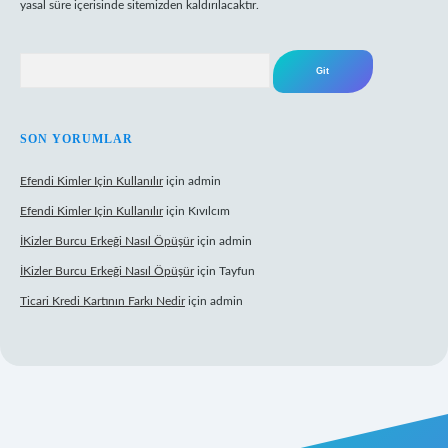
yasal süre içerisinde sitemizden kaldırılacaktır.
Arama
SON YORUMLAR
Efendi Kimler Için Kullanılır
için
admin
Efendi Kimler Için Kullanılır
için
Kıvılcım
İKizler Burcu Erkeği Nasıl Öpüşür
için
admin
İKizler Burcu Erkeği Nasıl Öpüşür
için
Tayfun
Ticari Kredi Kartının Farkı Nedir
için
admin
i giriş