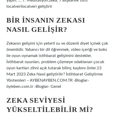
yapın. … 7. Meditasyon.zeka, 7 alışkanlık türü
localverilocalveri geliştirir
BIR INSANIN ZEKASI
NASIL GELIŞIR?
Zekanın gelişimi için yeterli su ve düzenli diyet içmek çok
önemlidir. Yabancı bir dil öğrenmek, video içeriği ve boks
ile oyun oynamak istihbarat gelişimini destekler.
İstihbarat oyunları, problem çözmeye odaklanan çocuk
oyun kartları zihni açık tutarak bilinç kaybını önler.13
Mart 2023 Zeka Nasıl geliştirilir? İstihbarat Geliştirme
Yöntemleri – AYBENAYBEN.COM.TR ›Bloglar›
öyleben.com.tr ›Bloglar› Genel
ZEKA SEVIYESI
YÜKSELTILEBILIR MI?