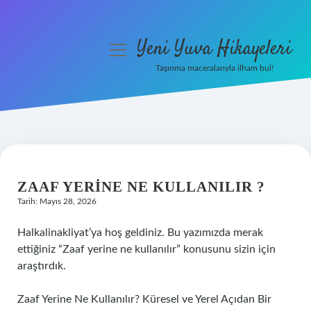
Yeni Yuva Hikayeleri
menüyü
aç
Taşınma maceralarıyla ilham bul!
Anasayfa
Gizlilik Politikası
Yasal Uyarı
ZAAF YERINE NE KULLANILIR ?
Hakkımızda
Tarih: Mayıs 28, 2026
Halkalinakliyat’ya hoş geldiniz. Bu yazımızda merak
ettiğiniz “Zaaf yerine ne kullanılır” konusunu sizin için
araştırdık.
Zaaf Yerine Ne Kullanılır? Küresel ve Yerel Açıdan Bir