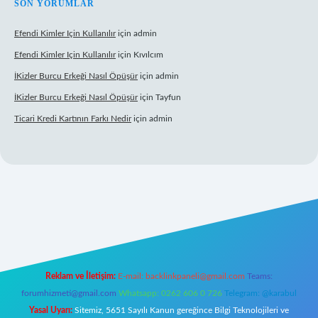
SON YORUMLAR
Efendi Kimler Için Kullanılır
için
admin
Efendi Kimler Için Kullanılır
için
Kıvılcım
İKizler Burcu Erkeği Nasıl Öpüşür
için
admin
İKizler Burcu Erkeği Nasıl Öpüşür
için
Tayfun
Ticari Kredi Kartının Farkı Nedir
için
admin
lipbet yeni giriş
Reklam ve İletişim:
E-mail:
backlinkpaneli@gmail.com
Teams:
forumhizmeti@gmail.com
Whatsapp: 0262 606 0 726
Telegram: @karabul
Yasal Uyarı:
Sitemiz, 5651 Sayılı Kanun gereğince Bilgi Teknolojileri ve