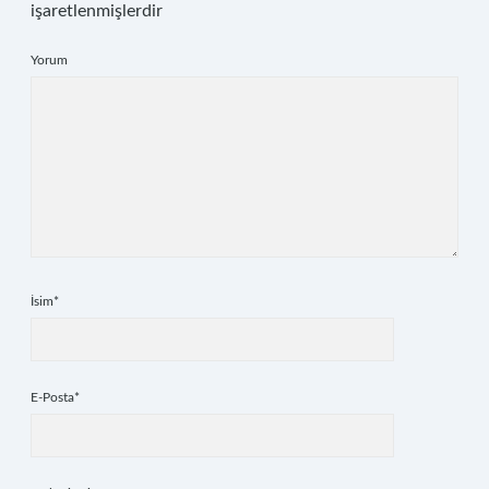
işaretlenmişlerdir
Yorum
İsim*
E-Posta*