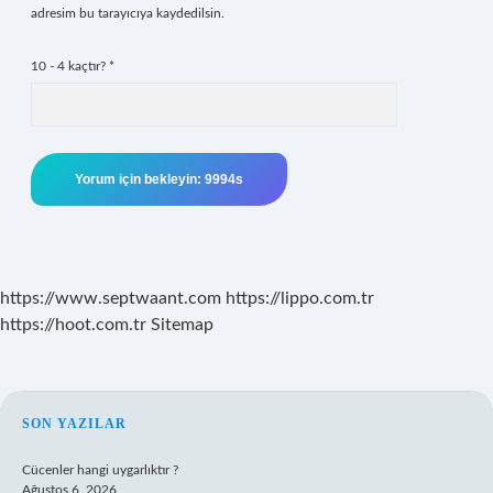
adresim bu tarayıcıya kaydedilsin.
10 - 4 kaçtır?
*
https://www.septwaant.com
https://lippo.com.tr
https://hoot.com.tr
Sitemap
SIDEBAR
SON YAZILAR
Cücenler hangi uygarlıktır ?
Ağustos 6, 2026