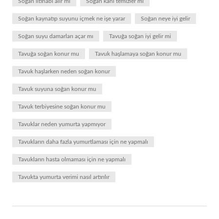
Soğan iltihabı alır mı
Soğan kanı temizler mi
Soğan kaynatıp suyunu içmek ne işe yarar
Soğan neye iyi gelir
Soğan suyu damarları açar mı
Tavuğa soğan iyi gelir mi
Tavuğa soğan konur mu
Tavuk haşlamaya soğan konur mu
Tavuk haşlarken neden soğan konur
Tavuk suyuna soğan konur mu
Tavuk terbiyesine soğan konur mu
Tavuklar neden yumurta yapmıyor
Tavukların daha fazla yumurtlaması için ne yapmalı
Tavukların hasta olmaması için ne yapmalı
Tavukta yumurta verimi nasıl artırılır