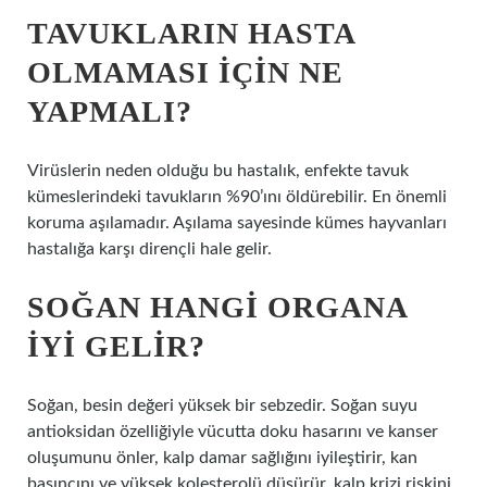
TAVUKLARIN HASTA
OLMAMASI IÇIN NE
YAPMALI?
Virüslerin neden olduğu bu hastalık, enfekte tavuk
kümeslerindeki tavukların %90’ını öldürebilir. En önemli
koruma aşılamadır. Aşılama sayesinde kümes hayvanları
hastalığa karşı dirençli hale gelir.
SOĞAN HANGI ORGANA
IYI GELIR?
Soğan, besin değeri yüksek bir sebzedir. Soğan suyu
antioksidan özelliğiyle vücutta doku hasarını ve kanser
oluşumunu önler, kalp damar sağlığını iyileştirir, kan
basıncını ve yüksek kolesterolü düşürür, kalp krizi riskini