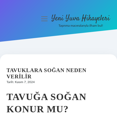
Yeni Yuva Hikayeleri
menüyü
aç
Taşınma maceralarıyla ilham bul!
Anasayfa
Gizlilik Politikası
Yasal Uyarı
TAVUKLARA SOĞAN NEDEN
Hakkımızda
VERILIR
Tarih: Kasım 7, 2024
TAVUĞA SOĞAN
KONUR MU?