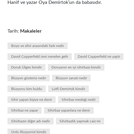
Hanif ve yazar Oya Demirtok’un da babasıdır.
Tarih:
Makaleler
Büyü ve sihir arasındaki fark nedir
David Copperfield ismi nereden gelir
David Copperfield ne yaptı
Doruk Ülgen kimdir
Dünyanın en iyi sihirbazı kimdir
İllüzyon gösterisi nedir
İllüzyon sanatı nedir
İllüzyonu kim buldu
Lütfi Demirtok kimdir
Sihir yapan kişiye ne denir
Sihirbaz mesleği nedir
Sihirbaz ne yapar
Sihirbaz yapanlara ne denir
Sihirbazın diğer adı nedir
Sihirbazlık yapmak caiz mi
Ünlü illüzyonist kimdir