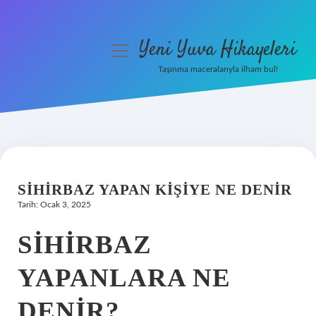
Yeni Yuva Hikayeleri
menüyü
aç
Taşınma maceralarıyla ilham bul!
Anasayfa
Gizlilik Politikası
Yasal Uyarı
SIHIRBAZ YAPAN KIŞIYE NE DENIR
Hakkımızda
Tarih: Ocak 3, 2025
SIHIRBAZ
YAPANLARA NE
DENIR?