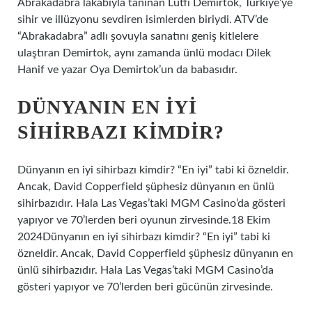
Abrakadabra lakabıyla tanınan Lütfi Demirtok, Türkiye’ye
sihir ve illüzyonu sevdiren isimlerden biriydi. ATV’de
“Abrakadabra” adlı şovuyla sanatını geniş kitlelere
ulaştıran Demirtok, aynı zamanda ünlü modacı Dilek
Hanif ve yazar Oya Demirtok’un da babasıdır.
DÜNYANIN EN IYI
SIHIRBAZI KIMDIR?
Dünyanın en iyi sihirbazı kimdir? “En iyi” tabi ki özneldir.
Ancak, David Copperfield şüphesiz dünyanın en ünlü
sihirbazıdır. Hala Las Vegas’taki MGM Casino’da gösteri
yapıyor ve 70’lerden beri oyunun zirvesinde.18 Ekim
2024Dünyanın en iyi sihirbazı kimdir? “En iyi” tabi ki
özneldir. Ancak, David Copperfield şüphesiz dünyanın en
ünlü sihirbazıdır. Hala Las Vegas’taki MGM Casino’da
gösteri yapıyor ve 70’lerden beri gücünün zirvesinde.