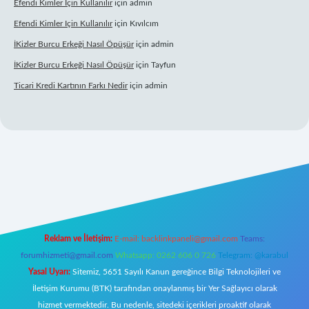
Efendi Kimler Için Kullanılır
için
admin
Efendi Kimler Için Kullanılır
için
Kıvılcım
İKizler Burcu Erkeği Nasıl Öpüşür
için
admin
İKizler Burcu Erkeği Nasıl Öpüşür
için
Tayfun
Ticari Kredi Kartının Farkı Nedir
için
admin
bet yeni giriş
Reklam ve İletişim:
E-mail:
backlinkpaneli@gmail.com
Teams:
forumhizmeti@gmail.com
Whatsapp: 0262 606 0 726
Telegram: @karabul
Yasal Uyarı:
Sitemiz, 5651 Sayılı Kanun gereğince Bilgi Teknolojileri ve
İletişim Kurumu (BTK) tarafından onaylanmış bir Yer Sağlayıcı olarak
hizmet vermektedir. Bu nedenle, sitedeki içerikleri proaktif olarak