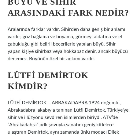
BÜYÜ VE SIHIR
ARASINDAKI FARK NEDIR?
Aralarında farklar vardır. Sihirden daha geniş bir anlamı
vardır; göz bağlama ve boyama, görmeyi aldatma ve el
çabukluğu gibi belirli becerilerle yapılan büyü. Sihir
yapan kişiye sihirbaz veya hokkabaz denir, ancak büyücü
denemez. Büyünün özel bir anlamı vardır.
LÜTFI DEMIRTOK
KIMDIR?
LÜTFİ DEMİRTOK – ABRAKADABRA 1924 doğumlu,
Abrakadabra lakabıyla tanınan Lütfi Demirtok, Türkiye’ye
sihir ve illüzyonu sevdiren isimlerden biriydi. ATV’de
“Abrakadabra” adlı şovuyla sanatını geniş kitlelere
ulaştıran Demirtok, aynı zamanda ünlü modacı Dilek