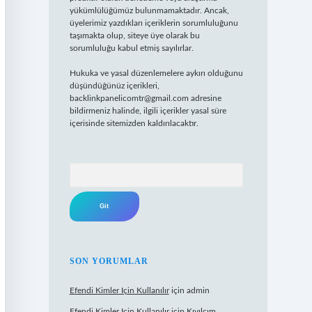
yükümlülüğümüz bulunmamaktadır. Ancak,
üyelerimiz yazdıkları içeriklerin sorumluluğunu
taşımakta olup, siteye üye olarak bu
sorumluluğu kabul etmiş sayılırlar.
Hukuka ve yasal düzenlemelere aykırı olduğunu
düşündüğünüz içerikleri,
backlinkpanelicomtr@gmail.com
adresine
bildirmeniz halinde, ilgili içerikler yasal süre
içerisinde sitemizden kaldırılacaktır.
Arama
SON YORUMLAR
Efendi Kimler Için Kullanılır
için
admin
Efendi Kimler Için Kullanılır
için
Kıvılcım