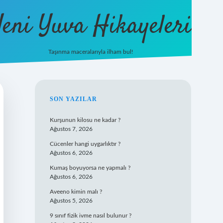
eni Yuva Hikayeleri
Taşınma maceralarıyla ilham bul!
tulipbet yeni giriş
SIDEBAR
SON YAZILAR
Kurşunun kilosu ne kadar ?
Ağustos 7, 2026
Cücenler hangi uygarlıktır ?
Ağustos 6, 2026
Kumaş boyuyorsa ne yapmalı ?
Ağustos 6, 2026
Aveeno kimin malı ?
Ağustos 5, 2026
9 sınıf fizik ivme nasıl bulunur ?