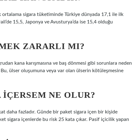
k ortalama sigara tüketiminde Türkiye dünyada 17,1 ile ilk
rail’de 15,5, Japonya ve Avusturya’da ise 15,4 olduğu
ÇMEK ZARARLI MI?
oğrudan kana karışmasına ve baş dönmesi gibi sorunlara neden
ır. Bu, ülser oluşumuna veya var olan ülserin kötüleşmesine
A IÇERSEM NE OLUR?
kat daha fazladır. Günde bir paket sigara içen bir kişide
et sigara içenlerde bu risk 25 kata çıkar. Pasif içicilik yapan