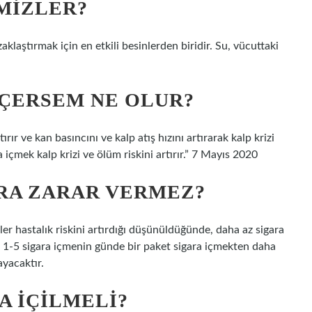
EMIZLER?
klaştırmak için en etkili besinlerden biridir. Su, vücuttaki
IÇERSEM NE OLUR?
rır ve kan basıncını ve kalp atış hızını artırarak kalp krizi
ra içmek kalp krizi ve ölüm riskini artırır.” 7 Mayıs 2020
RA ZARAR VERMEZ?
r hastalık riskini artırdığı düşünüldüğünde, daha az sigara
e 1-5 sigara içmenin günde bir paket sigara içmekten daha
yacaktır.
A IÇILMELI?