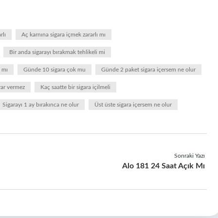
rlı
Aç karnına sigara içmek zararlı mı
Bir anda sigarayı bırakmak tehlikeli mi
a mı
Günde 10 sigara çok mu
Günde 2 paket sigara içersem ne olur
rar vermez
Kaç saatte bir sigara içilmeli
Sigarayı 1 ay bırakınca ne olur
Üst üste sigara içersem ne olur
Sonraki Yazı
Alo 181 24 Saat Açık Mı