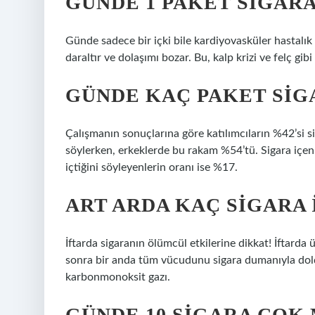
GÜNDE 1 PAKET SIGARA
Günde sadece bir içki bile kardiyovasküler hastalık r
daraltır ve dolaşımı bozar. Bu, kalp krizi ve felç gibi c
GÜNDE KAÇ PAKET SIG
Çalışmanın sonuçlarına göre katılımcıların %42’si sig
söylerken, erkeklerde bu rakam %54’tü. Sigara içen
içtiğini söyleyenlerin oranı ise %17.
ART ARDA KAÇ SIGARA 
İftarda sigaranın ölümcül etkilerine dikkat! İftarda 
sonra bir anda tüm vücudunu sigara dumanıyla doldu
karbonmonoksit gazı.
GÜNDE 10 SIGARA ÇOK