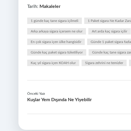
Tarih:
Makaleler
1 günde kaç tane sigara içilmeli
1 Paket sigara Ne Kadar Zara
Arka arkaya sigara içersem ne olur
Art arda kaç sigara içilir
En çok sigara içen ülke hangisidir
Günde 1 paket sigara fazl
Günde kaç paket sigara tüketiliyor
Günde kaç tane sigara za
Kaç yıl sigara içen KOAH olur
Sigara zehrini ne temizler
Önceki Yazı
Kuşlar Yem Dışında Ne Yiyebilir