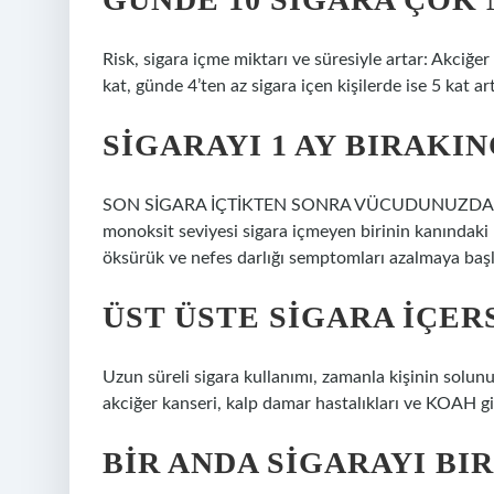
Risk, sigara içme miktarı ve süresiyle artar: Akciğer
kat, günde 4’ten az sigara içen kişilerde ise 5 kat art
SIGARAYI 1 AY BIRAKI
SON SİGARA İÇTİKTEN SONRA VÜCUDUNUZDAKİ DE
monoksit seviyesi sigara içmeyen birinin kanındaki 
öksürük ve nefes darlığı semptomları azalmaya başlar
ÜST ÜSTE SIGARA IÇER
Uzun süreli sigara kullanımı, zamanla kişinin solunu
akciğer kanseri, kalp damar hastalıkları ve KOAH gi
BIR ANDA SIGARAYI BI