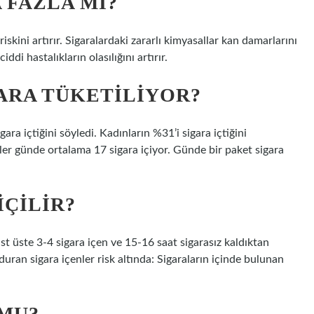
 FAZLA MI?
iskini artırır. Sigaralardaki zararlı kimyasallar kan damarlarını
iddi hastalıkların olasılığını artırır.
ARA TÜKETILIYOR?
ara içtiğini söyledi. Kadınların %31’i sigara içtiğini
ler günde ortalama 17 sigara içiyor. Günde bir paket sigara
IÇILIR?
üst üste 3-4 sigara içen ve 15-16 saat sigarasız kaldıktan
ran sigara içenler risk altında: Sigaraların içinde bulunan
 MU?