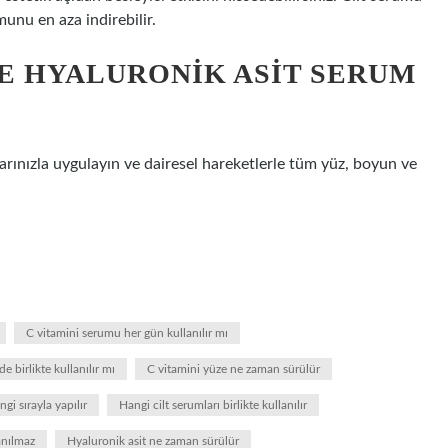
umunu en aza indirebilir.
VE HYALURONIK ASIT SERUM
ınızla uygulayın ve dairesel hareketlerle tüm yüz, boyun ve
C vitamini serumu her gün kullanılır mı
e birlikte kullanılır mı
C vitamini yüze ne zaman sürülür
ngi sırayla yapılır
Hangi cilt serumları birlikte kullanılır
anılmaz
Hyaluronik asit ne zaman sürülür