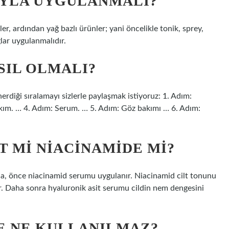
AYLA UYGULANMALI?
er, ardından yağ bazlı ürünler; yani öncelikle tonik, sprey,
lar uygulanmalıdır.
SIL OLMALI?
erdiği sıralamayı sizlerle paylaşmak istiyoruz: 1. Adım:
bakım. … 4. Adım: Serum. … 5. Adım: Göz bakımı … 6. Adım:
T MI NIACINAMIDE MI?
nda, önce niacinamid serumu uygulanır. Niacinamid cilt tonunu
r. Daha sonra hyaluronik asit serumu cildin nem dengesini
LE NE KULLANILMAZ?