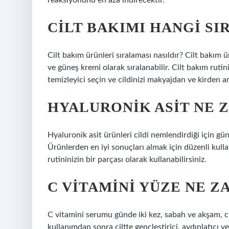
reaksiyonunu en aza indirecektir.
CILT BAKIMI HANGI SI
Cilt bakım ürünleri sıralaması nasıldır? Cilt bakım ü
ve güneş kremi olarak sıralanabilir. Cilt bakım rutini
temizleyici seçin ve cildinizi makyajdan ve kirden ar
HYALURONIK ASIT NE 
Hyaluronik asit ürünleri cildi nemlendirdiği için güneş
Ürünlerden en iyi sonuçları almak için düzenli kul
rutininizin bir parçası olarak kullanabilirsiniz.
C VITAMINI YÜZE NE 
C vitamini serumu günde iki kez, sabah ve akşam, ci
kullanımdan sonra ciltte gençleştirici, aydınlatıcı ve