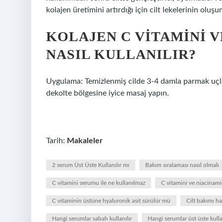
kolajen üretimini artırdığı için cilt lekelerinin oluş
KOLAJEN C VITAMINI 
NASIL KULLANILIR?
Uygulama: Temizlenmiş cilde 3-4 damla parmak uçlar
dekolte bölgesine iyice masaj yapın.
Tarih:
Makaleler
2 serum Üst Üste Kullanılır mı
Bakım sıralaması nasıl olmalı
C vitamini serumu ile ne kullanılmaz
C vitamini ve niacinamid
C vitaminin üstüne hyaluronik asit sürülür mü
Cilt bakımı ha
Hangi serumlar sabah kullanılır
Hangi serumlar üst üste kull