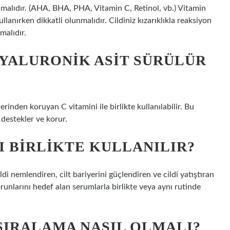
mamalıdır. (AHA, BHA, PHA, Vitamin C, Retinol, vb.) Vitamin
llanırken dikkatli olunmalıdır. Cildiniz kızarıklıkla reaksiyon
malıdır.
HYALURONIK ASIT SÜRÜLÜR
rinden koruyan C vitamini ile birlikte kullanılabilir. Bu
 destekler ve korur.
I BIRLIKTE KULLANILIR?
ldi nemlendiren, cilt bariyerini güçlendiren ve cildi yatıştıran
unlarını hedef alan serumlarla birlikte veya aynı rutinde
IRALAMA NASIL OLMALI?