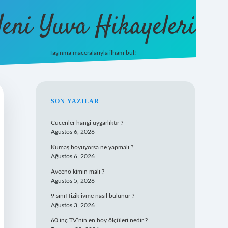
eni Yuva Hikayeleri
Taşınma maceralarıyla ilham bul!
tulipbet yeni giriş
SIDEBAR
SON YAZILAR
Cücenler hangi uygarlıktır ?
Ağustos 6, 2026
Kumaş boyuyorsa ne yapmalı ?
Ağustos 6, 2026
Aveeno kimin malı ?
Ağustos 5, 2026
9 sınıf fizik ivme nasıl bulunur ?
Ağustos 3, 2026
60 inç TV’nin en boy ölçüleri nedir ?