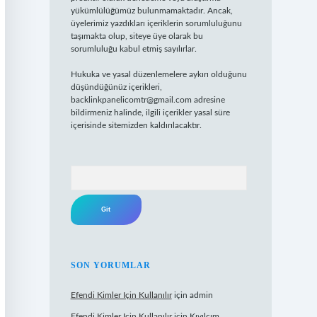
yükümlülüğümüz bulunmamaktadır. Ancak,
üyelerimiz yazdıkları içeriklerin sorumluluğunu
taşımakta olup, siteye üye olarak bu
sorumluluğu kabul etmiş sayılırlar.
Hukuka ve yasal düzenlemelere aykırı olduğunu
düşündüğünüz içerikleri,
backlinkpanelicomtr@gmail.com
adresine
bildirmeniz halinde, ilgili içerikler yasal süre
içerisinde sitemizden kaldırılacaktır.
Arama
SON YORUMLAR
Efendi Kimler Için Kullanılır
için
admin
Efendi Kimler Için Kullanılır
için
Kıvılcım