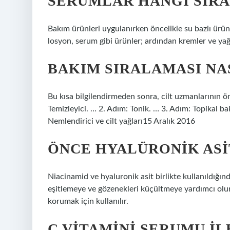
SERUMLAR HANGI SIR
Bakım ürünleri uygulanırken öncelikle su bazlı ürünl
losyon, serum gibi ürünler; ardından kremler ve yağ
BAKIM SIRALAMASI NA
Bu kısa bilgilendirmeden sonra, cilt uzmanlarının ön
Temizleyici. … 2. Adım: Tonik. … 3. Adım: Topikal 
Nemlendirici ve cilt yağları15 Aralık 2016
ÖNCE HYALÜRONIK ASI
Niacinamid ve hyaluronik asit birlikte kullanıldığı
eşitlemeye ve gözenekleri küçültmeye yardımcı olu
korumak için kullanılır.
C VITAMINI SERUMU I