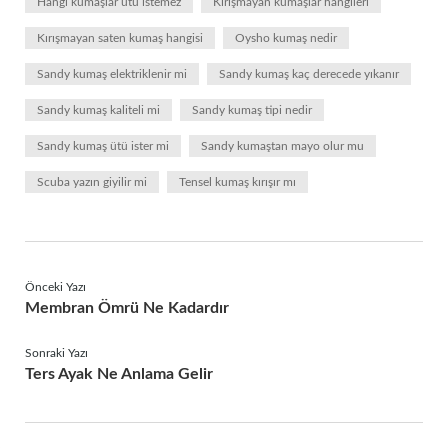
Hangi kumaşlar ütü istemez
Kırışmayan kumaşlar hangileri
Kırışmayan saten kumaş hangisi
Oysho kumaş nedir
Sandy kumaş elektriklenir mi
Sandy kumaş kaç derecede yıkanır
Sandy kumaş kaliteli mi
Sandy kumaş tipi nedir
Sandy kumaş ütü ister mi
Sandy kumaştan mayo olur mu
Scuba yazın giyilir mi
Tensel kumaş kırışır mı
Önceki Yazı
Membran Ömrü Ne Kadardır
Sonraki Yazı
Ters Ayak Ne Anlama Gelir