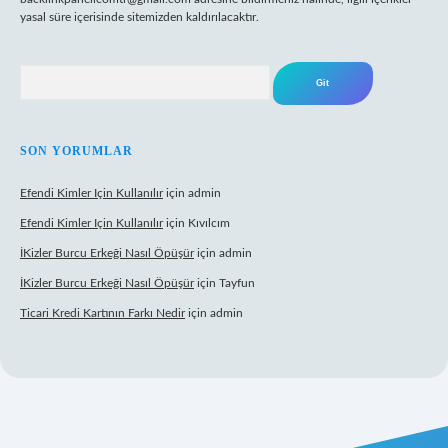
yasal süre içerisinde sitemizden kaldırılacaktır.
Arama
SON YORUMLAR
Efendi Kimler Için Kullanılır
için
admin
Efendi Kimler Için Kullanılır
için
Kıvılcım
İKizler Burcu Erkeği Nasıl Öpüşür
için
admin
İKizler Burcu Erkeği Nasıl Öpüşür
için
Tayfun
Ticari Kredi Kartının Farkı Nedir
için
admin
pbet yeni giriş