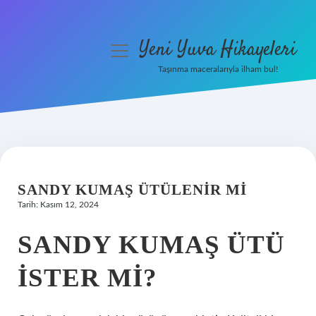
Yeni Yuva Hikayeleri
menüyü
aç
Taşınma maceralarıyla ilham bul!
Anasayfa
Gizlilik Politikası
Yasal Uyarı
SANDY KUMAŞ ÜTÜLENIR MI
Hakkımızda
Tarih: Kasım 12, 2024
SANDY KUMAŞ ÜTÜ
ISTER MI?