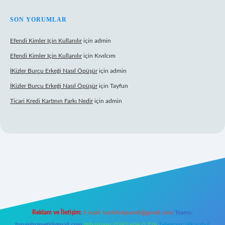
SON YORUMLAR
Efendi Kimler Için Kullanılır
için
admin
Efendi Kimler Için Kullanılır
için
Kıvılcım
İKizler Burcu Erkeği Nasıl Öpüşür
için
admin
İKizler Burcu Erkeği Nasıl Öpüşür
için
Tayfun
Ticari Kredi Kartının Farkı Nedir
için
admin
yeni giriş
Reklam ve İletişim:
E-mail:
backlinkpaneli@gmail.com
Teams:
forumhizmeti@gmail.com
Whatsapp: 0262 606 0 726
Telegram: @karabul