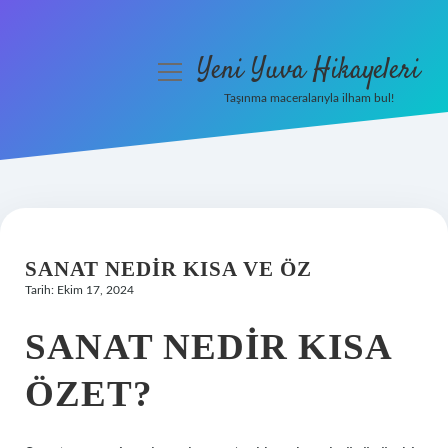
Yeni Yuva Hikayeleri
menüyü
aç
Taşınma maceralarıyla ilham bul!
Anasayfa
Gizlilik Politikası
Yasal Uyarı
SANAT NEDIR KISA VE ÖZ
Hakkımızda
Tarih: Ekim 17, 2024
SANAT NEDIR KISA
ÖZET?