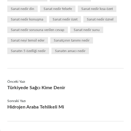
Sanat nedir din
Sanat nedir felsefe
Sanat nedir kısa özet
Sanat nedir konuşma
Sanat nedir özet
Sanat nedir öznel
Sanat nedir sorusuna verilen cevap
Sanat nedir sunu
Sanat neyi temsil eder
Sanatçının tanımı nedir
Sanatın 5 özelliği nedir
Sanatın amacı nedir
Önceki Yazı
Türkiyede Sağcı Kime Denir
Sonraki Yazı
Hidrojen Araba Tehlikeli Mi