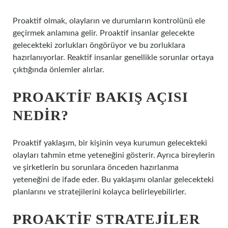
Proaktif olmak, olayların ve durumların kontrolünü ele
geçirmek anlamına gelir. Proaktif insanlar gelecekte
gelecekteki zorlukları öngörüyor ve bu zorluklara
hazırlanıyorlar. Reaktif insanlar genellikle sorunlar ortaya
çıktığında önlemler alırlar.
PROAKTIF BAKIŞ AÇISI
NEDIR?
Proaktif yaklaşım, bir kişinin veya kurumun gelecekteki
olayları tahmin etme yeteneğini gösterir. Ayrıca bireylerin
ve şirketlerin bu sorunlara önceden hazırlanma
yeteneğini de ifade eder. Bu yaklaşımı olanlar gelecekteki
planlarını ve stratejilerini kolayca belirleyebilirler.
PROAKTIF STRATEJILER