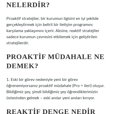
NELERDIR?
Proaktif stratejiler, bir kurumun ilgisini en iyi şekilde
gerçekleştirmek için belirli bir iletişim programını
karşılama yaklaşımını içerir. Aksine, reaktif stratejiler
sadece kurumun çevresini etkilemek için geliştirilen
stratejilerdir.
PROAKTIF MÜDAHALE NE
DEMEK?
1. Eski bir görev nedeniyle yeni bir görev
öğrenemiyorsanız proaktif müdahale (Pro = ileri) oluşur.
Bildiğimiz şey, şimdi bildiğimiz şey öğrendiklerimizin
üstesinden gelmek – eski anılar yeni anıları kırıyor.
REAKTIF DENGE NEDIR