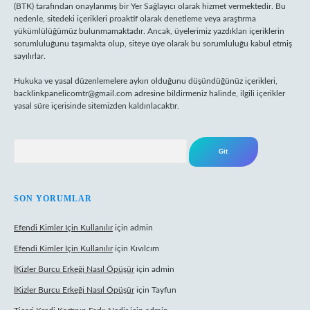
(BTK) tarafından onaylanmış bir Yer Sağlayıcı olarak hizmet vermektedir. Bu
nedenle, sitedeki içerikleri proaktif olarak denetleme veya araştırma
yükümlülüğümüz bulunmamaktadır. Ancak, üyelerimiz yazdıkları içeriklerin
sorumluluğunu taşımakta olup, siteye üye olarak bu sorumluluğu kabul etmiş
sayılırlar.
Hukuka ve yasal düzenlemelere aykırı olduğunu düşündüğünüz içerikleri,
backlinkpanelicomtr@gmail.com
adresine bildirmeniz halinde, ilgili içerikler
yasal süre içerisinde sitemizden kaldırılacaktır.
Arama
SON YORUMLAR
Efendi Kimler Için Kullanılır
için
admin
Efendi Kimler Için Kullanılır
için
Kıvılcım
İKizler Burcu Erkeği Nasıl Öpüşür
için
admin
İKizler Burcu Erkeği Nasıl Öpüşür
için
Tayfun