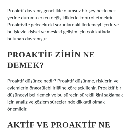
Proaktif davranış genellikle olumsuz bir şey beklemek
yerine durumu erken değişikliklerle kontrol etmektir.
Proaktivite gelecekteki sorunlardaki ilerlemeyi içerir ve
bu işlevle kişisel ve mesleki gelişim için çok katkıda
bulunan davranıştır.
PROAKTIF ZIHIN NE
DEMEK?
Proaktif düşünce nedir? Proaktif düşünme, risklerin ve
eylemlerin öngörülebilirliğine göre şekillenir. Proaktif bir
düşünceyi belirlemek ve bu sürecin sürekliliğini sağlamak
için analiz ve gözlem süreçlerinde dikkatli olmak
önemlidir.
AKTIF VE PROAKTIF NE