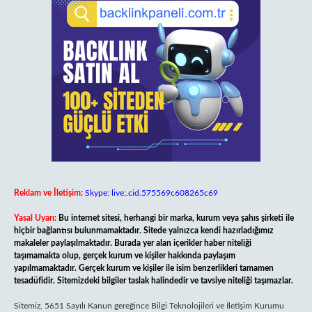
Reklam ve İletişim:
Skype: live:.cid.575569c608265c69
Yasal Uyarı:
Bu internet sitesi, herhangi bir marka, kurum veya şahıs şirketi ile
hiçbir bağlantısı bulunmamaktadır. Sitede yalnızca kendi hazırladığımız
makaleler paylaşılmaktadır. Burada yer alan içerikler haber niteliği
taşımamakta olup, gerçek kurum ve kişiler hakkında paylaşım
yapılmamaktadır. Gerçek kurum ve kişiler ile isim benzerlikleri tamamen
tesadüfidir. Sitemizdeki bilgiler taslak halindedir ve tavsiye niteliği taşımazlar.
Sitemiz, 5651 Sayılı Kanun gereğince Bilgi Teknolojileri ve İletişim Kurumu