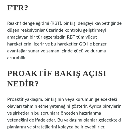
FTR?
Reaktif denge eğitimi (RBT), bir kişi dengeyi kaybettiğinde
düşen reaksiyonlar üzerinde kontrolü geliştirmeyi
amaçlayan bir tür egzersizdir. RBT tüm vücut
hareketlerini içerir ve bu hareketler GO ile benzer
avantajlar sunar ve zaman içinde gücü ve durumu
artırabilir.
PROAKTIF BAKIŞ AÇISI
NEDIR?
Proaktif yaklaşım, bir kişinin veya kurumun gelecekteki
olayları tahmin etme yeteneğini gösterir. Ayrıca bireylerin
ve şirketlerin bu sorunlara önceden hazırlanma
yeteneğini de ifade eder. Bu yaklaşımı olanlar gelecekteki
planlarını ve stratejilerini kolayca belirleyebilirler.