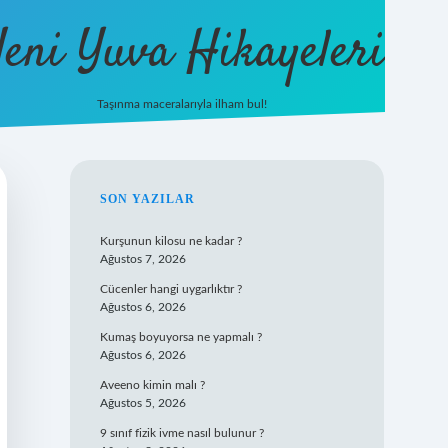
eni Yuva Hikayeleri
Taşınma maceralarıyla ilham bul!
tulipbet y
SIDEBAR
SON YAZILAR
Kurşunun kilosu ne kadar ?
Ağustos 7, 2026
Cücenler hangi uygarlıktır ?
Ağustos 6, 2026
Kumaş boyuyorsa ne yapmalı ?
Ağustos 6, 2026
Aveeno kimin malı ?
Ağustos 5, 2026
9 sınıf fizik ivme nasıl bulunur ?