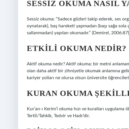
SESSIZ OKUMA NASIL Y
Sessiz okuma: “Sadece gözleri takip ederek, ses org
oynatarak), baş hareketi yapmadan (başı sağa sola 
sallanmadan) yapılan okumadır.” (Demirel, 2006:87)
ETKILI OKUMA NEDIR?
Aktif okuma nedir? Aktif okuma; bir metni anlama
olan daha aktif bir zihniyetle okumak anlamına gelir
kariyer yolları ne olursa olsun üniversite öğrenciler
KURAN OKUMA ŞEKILL
Kur’an-ı Kerim’i okuma hızı ve kuralları uygulama
Tertîl/Tahkîk, Tedvîr ve Hadr’dir.