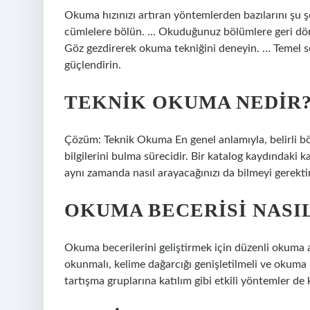
Okuma hızınızı artıran yöntemlerden bazılarını şu şe
cümlelere bölün. … Okuduğunuz bölümlere geri dönm
Göz gezdirerek okuma tekniğini deneyin. … Temel so
güçlendirin.
TEKNIK OKUMA NEDIR
Çözüm: Teknik Okuma En genel anlamıyla, belirli bö
bilgilerini bulma sürecidir. Bir katalog kaydındaki k
aynı zamanda nasıl arayacağınızı da bilmeyi gerektir
OKUMA BECERISI NASIL
Okuma becerilerini geliştirmek için düzenli okuma alı
okunmalı, kelime dağarcığı genişletilmeli ve okuma 
tartışma gruplarına katılım gibi etkili yöntemler de k