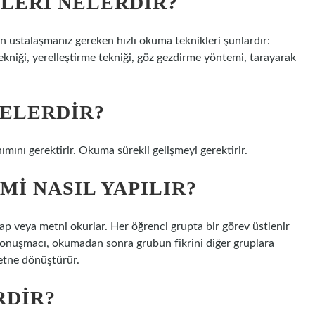
LERI NELERDIR?
n ustalaşmanız gereken hızlı okuma teknikleri şunlardır:
tekniği, yerelleştirme tekniği, göz gezdirme yöntemi, tarayarak
ELERDIR?
ımını gerektirir. Okuma sürekli gelişmeyi gerektirir.
I NASIL YAPILIR?
itap veya metni okurlar. Her öğrenci grupta bir görev üstlenir
nuşmacı, okumadan sonra grubun fikrini diğer gruplara
metne dönüştürür.
RDIR?