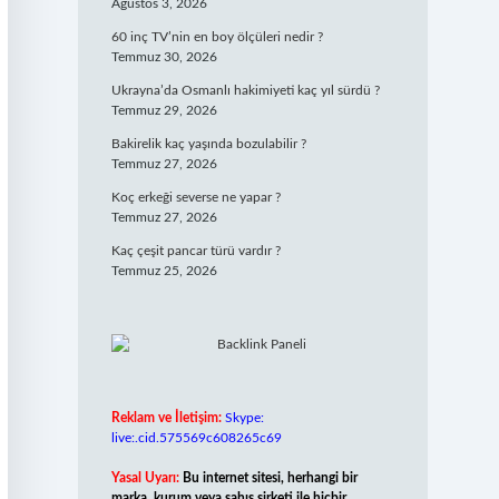
Ağustos 3, 2026
60 inç TV’nin en boy ölçüleri nedir ?
Temmuz 30, 2026
Ukrayna’da Osmanlı hakimiyeti kaç yıl sürdü ?
Temmuz 29, 2026
Bakirelik kaç yaşında bozulabilir ?
Temmuz 27, 2026
Koç erkeği severse ne yapar ?
Temmuz 27, 2026
Kaç çeşit pancar türü vardır ?
Temmuz 25, 2026
Reklam ve İletişim:
Skype:
live:.cid.575569c608265c69
Yasal Uyarı:
Bu internet sitesi, herhangi bir
marka, kurum veya şahıs şirketi ile hiçbir