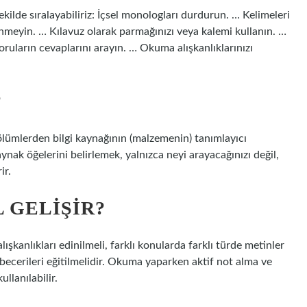
kilde sıralayabiliriz: İçsel monologları durdurun. … Kelimeleri
eyin. … Kılavuz olarak parmağınızı veya kalemi kullanın. …
ruların cevaplarını arayın. … Okuma alışkanlıklarınızı
?
lümlerden bilgi kaynağının (malzemenin) tanımlayıcı
aynak öğelerini belirlemek, yalnızca neyi arayacağınızı değil,
ir.
 GELIŞIR?
şkanlıkları edinilmeli, farklı konularda farklı türde metinler
becerileri eğitilmelidir. Okuma yaparken aktif not alma ve
ullanılabilir.