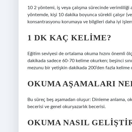
10 2 yöntemi, iş veya çalışma sürecinde verimliliği
yöntemde, kişi 10 dakika boyunca sürekli çalışır (v
konsantrasyonu korumaya ve bilgileri daha iyi işle
1 DK KAÇ KELIME?
Eğitim seviyesi de ortalama okuma hızını önemli ölçü
dakikada sadece 60-70 kelime okurken; beşinci sını
mezunu bir yetişkin dakikada 200’den fazla kelime o
OKUMA AŞAMALARI NE
Bu süreç beş aşamadan oluşur: Dinleme anlama, oku
becerisi ve genel okuryazarlık becerisi.
OKUMA NASIL GELIŞTIR