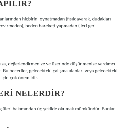
APILIR?
anlarından hiçbirini oynatmadan (fısıldayarak, dudakları
çevirmeden), beden hareketi yapmadan (ileri geri
.
nıza, değerlendirmenize ve üzerinde düşünmenize yardımcı
. Bu beceriler, gelecekteki çalışma alanları veya gelecekteki
i için çok önemlidir.
ERI NELERDIR?
 ölçüleri bakımından üç şekilde okumak mümkündür. Bunlar