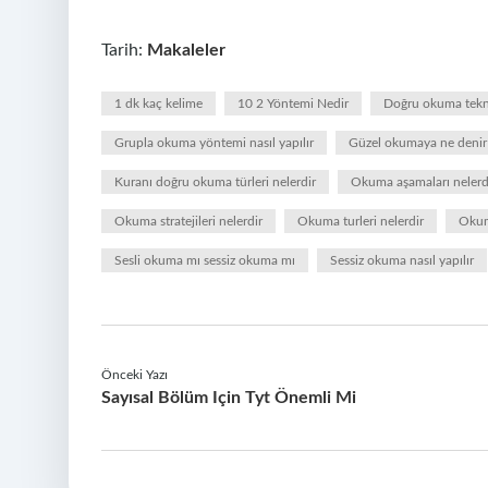
Tarih:
Makaleler
1 dk kaç kelime
10 2 Yöntemi Nedir
Doğru okuma tekni
Grupla okuma yöntemi nasıl yapılır
Güzel okumaya ne denir
Kuranı doğru okuma türleri nelerdir
Okuma aşamaları nelerd
Okuma stratejileri nelerdir
Okuma turleri nelerdir
Okuma
Sesli okuma mı sessiz okuma mı
Sessiz okuma nasıl yapılır
Önceki Yazı
Sayısal Bölüm Için Tyt Önemli Mi