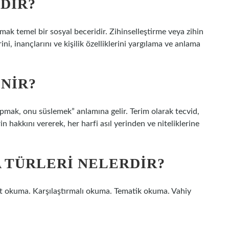
DIR?
ak temel bir sosyal beceridir. Zihinselleştirme veya zihin
ni, inançlarını ve kişilik özelliklerini yargılama ve anlama
NIR?
yapmak, onu süslemek” anlamına gelir. Terim olarak tecvid,
rin hakkını vererek, her harfi asıl yerinden ve niteliklerine
 TÜRLERI NELERDIR?
et okuma. Karşılaştırmalı okuma. Tematik okuma. Vahiy