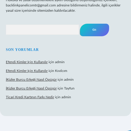
Hukuka ve yasal düzenlemelere aykırı olduğunu düşündüğünüz içerikleri,
backlinkpanelicomtr@gmail.com
adresine bildirmeniz halinde, ilgili içerikler
yasal süre içerisinde sitemizden kaldırılacaktır.
Arama
SON YORUMLAR
Efendi Kimler Için Kullanılır
için
admin
Efendi Kimler Için Kullanılır
için
Kıvılcım
İKizler Burcu Erkeği Nasıl Öpüşür
için
admin
İKizler Burcu Erkeği Nasıl Öpüşür
için
Tayfun
Ticari Kredi Kartının Farkı Nedir
için
admin