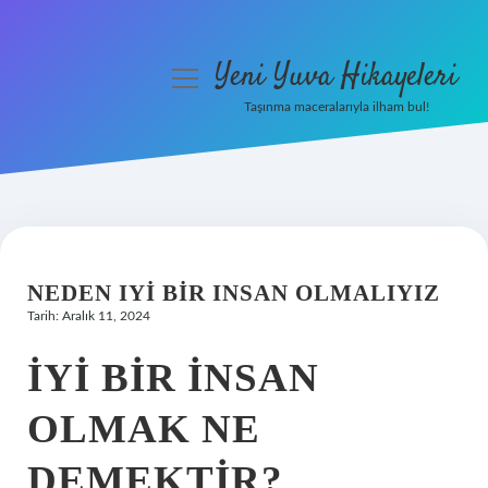
Yeni Yuva Hikayeleri
menüyü
aç
Taşınma maceralarıyla ilham bul!
Anasayfa
Gizlilik Politikası
Yasal Uyarı
NEDEN IYI BIR INSAN OLMALIYIZ
Hakkımızda
Tarih: Aralık 11, 2024
İYI BIR INSAN
OLMAK NE
DEMEKTIR?