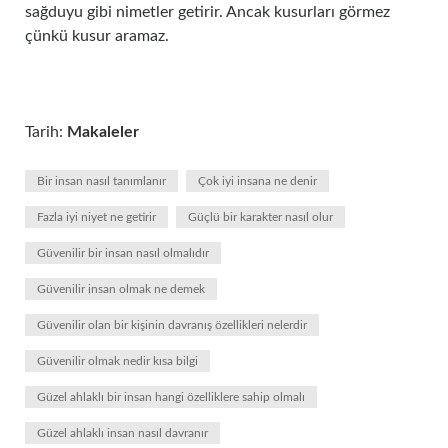
sağduyu gibi nimetler getirir. Ancak kusurları görmez
çünkü kusur aramaz.
Tarih:
Makaleler
Bir insan nasıl tanımlanır
Çok iyi insana ne denir
Fazla iyi niyet ne getirir
Güçlü bir karakter nasıl olur
Güvenilir bir insan nasıl olmalıdır
Güvenilir insan olmak ne demek
Güvenilir olan bir kişinin davranış özellikleri nelerdir
Güvenilir olmak nedir kısa bilgi
Güzel ahlaklı bir insan hangi özelliklere sahip olmalı
Güzel ahlaklı insan nasıl davranır