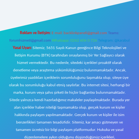
t yeni giriş
Reklam ve İletişim:
E-mail:
backlinkpaneli@gmail.com
Teams:
forumhizmeti@gmail.com
Whatsapp: 0262 606 0 726
Telegram: @karabul
Yasal Uyarı:
Sitemiz, 5651 Sayılı Kanun gereğince Bilgi Teknolojileri ve
İletişim Kurumu (BTK) tarafından onaylanmış bir Yer Sağlayıcı olarak
hizmet vermektedir. Bu nedenle, sitedeki içerikleri proaktif olarak
denetleme veya araştırma yükümlülüğümüz bulunmamaktadır. Ancak,
üyelerimiz yazdıkları içeriklerin sorumluluğunu taşımakta olup, siteye üye
olarak bu sorumluluğu kabul etmiş sayılırlar. Bu internet sitesi, herhangi bir
marka, kurum veya şahıs şirketi ile hiçbir bağlantısı bulunmamaktadır.
Sitede yalnızca kendi hazırladığımız makaleler paylaşılmaktadır. Burada yer
alan içerikler haber niteliği taşımamakta olup, gerçek kurum ve kişiler
hakkında paylaşım yapılmamaktadır. Gerçek kurum ve kişiler ile isim
benzerlikleri tamamen tesadüfidir. Sitemiz, kar amacı gütmeyen ve
tamamen ücretsiz bir bilgi paylaşım platformudur. Hukuka ve yasal
düzenlemelere aykırı olduğunu düşündüğünüz içerikleri,