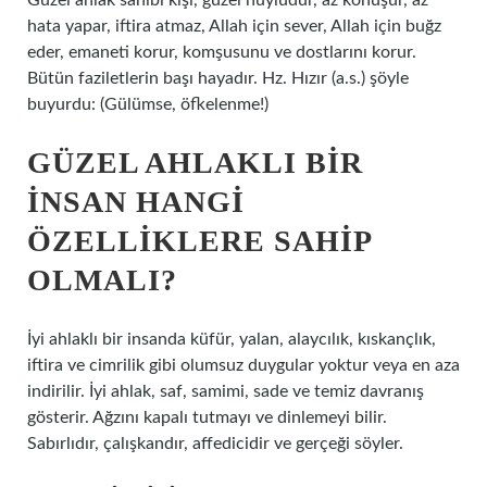
Güzel ahlak sahibi kişi, güzel huyludur, az konuşur, az
hata yapar, iftira atmaz, Allah için sever, Allah için buğz
eder, emaneti korur, komşusunu ve dostlarını korur.
Bütün faziletlerin başı hayadır. Hz. Hızır (a.s.) şöyle
buyurdu: (Gülümse, öfkelenme!)
GÜZEL AHLAKLI BIR
INSAN HANGI
ÖZELLIKLERE SAHIP
OLMALI?
İyi ahlaklı bir insanda küfür, yalan, alaycılık, kıskançlık,
iftira ve cimrilik gibi olumsuz duygular yoktur veya en aza
indirilir. İyi ahlak, saf, samimi, sade ve temiz davranış
gösterir. Ağzını kapalı tutmayı ve dinlemeyi bilir.
Sabırlıdır, çalışkandır, affedicidir ve gerçeği söyler.