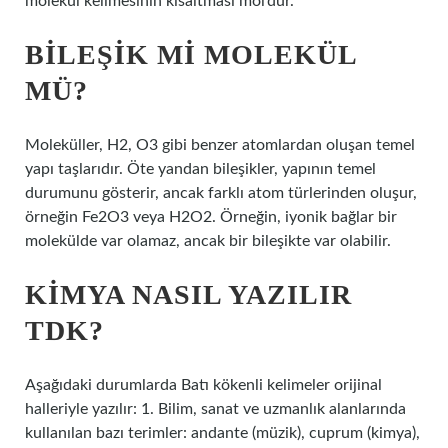
molekül kelimesinin kısaltması mol’dür.
BILEŞIK MI MOLEKÜL
MÜ?
Moleküller, H2, O3 gibi benzer atomlardan oluşan temel
yapı taşlarıdır. Öte yandan bileşikler, yapının temel
durumunu gösterir, ancak farklı atom türlerinden oluşur,
örneğin Fe2O3 veya H2O2. Örneğin, iyonik bağlar bir
molekülde var olamaz, ancak bir bileşikte var olabilir.
KIMYA NASIL YAZILIR
TDK?
Aşağıdaki durumlarda Batı kökenli kelimeler orijinal
halleriyle yazılır: 1. Bilim, sanat ve uzmanlık alanlarında
kullanılan bazı terimler: andante (müzik), cuprum (kimya),