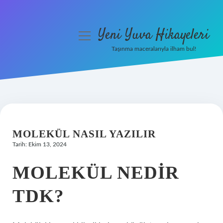
Yeni Yuva Hikayeleri
menüyü
aç
Taşınma maceralarıyla ilham bul!
Anasayfa
Gizlilik Politikası
Yasal Uyarı
MOLEKÜL NASIL YAZILIR
Hakkımızda
Tarih: Ekim 13, 2024
MOLEKÜL NEDIR
TDK?