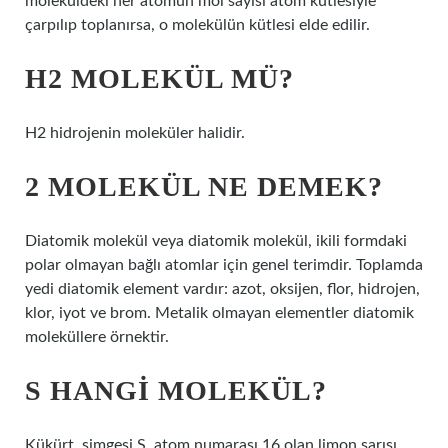
moleküldeki her atomun mol sayısı atom kütlesiyle
çarpılıp toplanırsa, o molekülün kütlesi elde edilir.
H2 MOLEKÜL MÜ?
H2 hidrojenin moleküler halidir.
2 MOLEKÜL NE DEMEK?
Diatomik molekül veya diatomik molekül, ikili formdaki
polar olmayan bağlı atomlar için genel terimdir. Toplamda
yedi diatomik element vardır: azot, oksijen, flor, hidrojen,
klor, iyot ve brom. Metalik olmayan elementler diatomik
moleküllere örnektir.
S HANGI MOLEKÜL?
Kükürt, simgesi S, atom numarası 16 olan limon sarısı