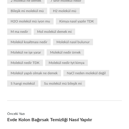
2 molekül ne demek
7 sınıf molekül nedir
Bileşik mi molekül mü
H2 molekül mü
H2O molekül mü iyon mu
Kimya nasıl yazılır TDK
M ma nedir
Mol molekül demek mi
Molekül kısaltması nedir
Molekül nasıl bulunur
Molekül ne işe yarar
Molekül nedir örnek
Molekül nedir TDK
Molekül nedir tyt kimya
Molekül yapılı olmak ne demek
NaCl neden molekül değil
S hangi molekül
Su molekül mü bileşik mi
Önceki Yazı
Evde Kolon Bağırsak Temizliği Nasıl Yapılır