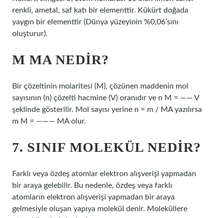
renkli, ametal, saf katı bir elementtir. Kükürt doğada
yaygın bir elementtir (Dünya yüzeyinin %0,06’sını
oluşturur).
M MA NEDIR?
Bir çözeltinin molaritesi (M), çözünen maddenin mol
sayısının (n) çözelti hacmine (V) oranıdır ve n M = —— V
şeklinde gösterilir. Mol sayısı yerine n = m / MA yazılırsa
m M = ——— MA olur.
7. SINIF MOLEKÜL NEDIR?
Farklı veya özdeş atomlar elektron alışverişi yapmadan
bir araya gelebilir. Bu nedenle, özdeş veya farklı
atomların elektron alışverişi yapmadan bir araya
gelmesiyle oluşan yapıya molekül denir. Moleküllere