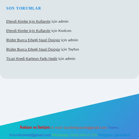
SON YORUMLAR
Efendi Kimler Için Kullanılır
için
admin
Efendi Kimler Için Kullanılır
için
Kıvılcım
İKizler Burcu Erkeği Nasıl Öpüşür
için
admin
İKizler Burcu Erkeği Nasıl Öpüşür
için
Tayfun
Ticari Kredi Kartının Farkı Nedir
için
admin
yeni giriş
Reklam ve İletişim:
E-mail:
backlinkpaneli@gmail.com
Teams:
forumhizmeti@gmail.com
Whatsapp: 0262 606 0 726
Telegram: @karabul