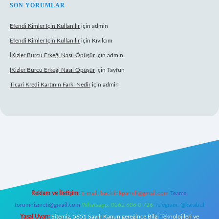
SON YORUMLAR
Efendi Kimler Için Kullanılır
için
admin
Efendi Kimler Için Kullanılır
için
Kıvılcım
İKizler Burcu Erkeği Nasıl Öpüşür
için
admin
İKizler Burcu Erkeği Nasıl Öpüşür
için
Tayfun
Ticari Kredi Kartının Farkı Nedir
için
admin
riş
Reklam ve İletişim:
E-mail:
backlinkpaneli@gmail.com
Teams:
forumhizmeti@gmail.com
Whatsapp: 0262 606 0 726
Telegram: @karabul
Yasal Uyarı:
Sitemiz, 5651 Sayılı Kanun gereğince Bilgi Teknolojileri ve