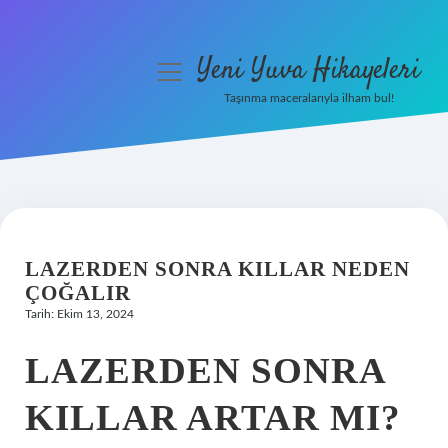
Yeni Yuva Hikayeleri
menüyü
aç
Taşınma maceralarıyla ilham bul!
Anasayfa
Gizlilik Politikası
Yasal Uyarı
LAZERDEN SONRA KILLAR NEDEN
Hakkımızda
ÇOĞALIR
Tarih: Ekim 13, 2024
LAZERDEN SONRA
KILLAR ARTAR MI?