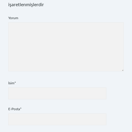
işaretlenmişlerdir
Yorum
İsim*
E-Posta*