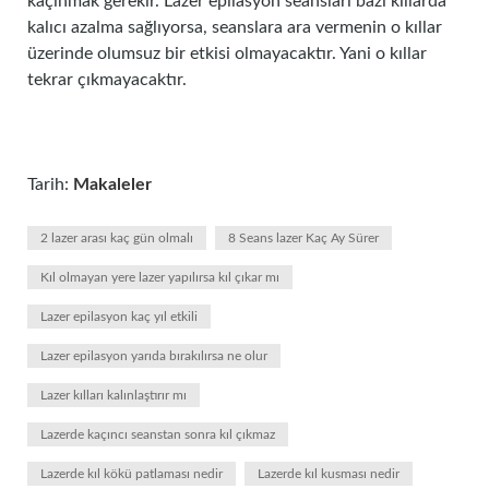
kaçınmak gerekir. Lazer epilasyon seansları bazı kıllarda
kalıcı azalma sağlıyorsa, seanslara ara vermenin o kıllar
üzerinde olumsuz bir etkisi olmayacaktır. Yani o kıllar
tekrar çıkmayacaktır.
Tarih:
Makaleler
2 lazer arası kaç gün olmalı
8 Seans lazer Kaç Ay Sürer
Kıl olmayan yere lazer yapılırsa kıl çıkar mı
Lazer epilasyon kaç yıl etkili
Lazer epilasyon yarıda bırakılırsa ne olur
Lazer kılları kalınlaştırır mı
Lazerde kaçıncı seanstan sonra kıl çıkmaz
Lazerde kıl kökü patlaması nedir
Lazerde kıl kusması nedir