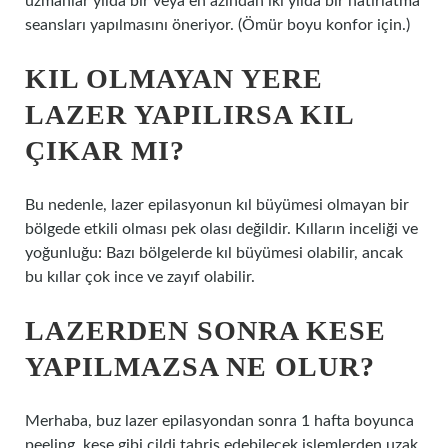
uzmanlar yılda bir veya en azından iki yılda bir hatırlatma
seansları yapılmasını öneriyor. (Ömür boyu konfor için.)
KIL OLMAYAN YERE
LAZER YAPILIRSA KIL
ÇIKAR MI?
Bu nedenle, lazer epilasyonun kıl büyümesi olmayan bir
bölgede etkili olması pek olası değildir. Kılların inceliği ve
yoğunluğu: Bazı bölgelerde kıl büyümesi olabilir, ancak
bu kıllar çok ince ve zayıf olabilir.
LAZERDEN SONRA KESE
YAPILMAZSA NE OLUR?
Merhaba, buz lazer epilasyondan sonra 1 hafta boyunca
peeling, kese gibi cildi tahriş edebilecek işlemlerden uzak