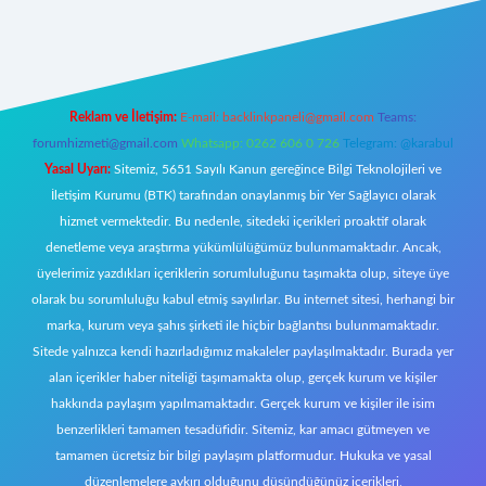
pbet yeni giriş
Reklam ve İletişim:
E-mail:
backlinkpaneli@gmail.com
Teams:
forumhizmeti@gmail.com
Whatsapp: 0262 606 0 726
Telegram: @karabul
Yasal Uyarı:
Sitemiz, 5651 Sayılı Kanun gereğince Bilgi Teknolojileri ve
İletişim Kurumu (BTK) tarafından onaylanmış bir Yer Sağlayıcı olarak
hizmet vermektedir. Bu nedenle, sitedeki içerikleri proaktif olarak
denetleme veya araştırma yükümlülüğümüz bulunmamaktadır. Ancak,
üyelerimiz yazdıkları içeriklerin sorumluluğunu taşımakta olup, siteye üye
olarak bu sorumluluğu kabul etmiş sayılırlar. Bu internet sitesi, herhangi bir
marka, kurum veya şahıs şirketi ile hiçbir bağlantısı bulunmamaktadır.
Sitede yalnızca kendi hazırladığımız makaleler paylaşılmaktadır. Burada yer
alan içerikler haber niteliği taşımamakta olup, gerçek kurum ve kişiler
hakkında paylaşım yapılmamaktadır. Gerçek kurum ve kişiler ile isim
benzerlikleri tamamen tesadüfidir. Sitemiz, kar amacı gütmeyen ve
tamamen ücretsiz bir bilgi paylaşım platformudur. Hukuka ve yasal
düzenlemelere aykırı olduğunu düşündüğünüz içerikleri,