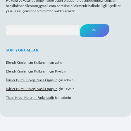
Hukuka ve yasal düzenlemelere aykırı olduğunu düşündüğünüz içerikleri,
backlinkpanelicomtr@gmail.com
adresine bildirmeniz halinde, ilgili içerikler
yasal süre içerisinde sitemizden kaldırılacaktır.
Arama
SON YORUMLAR
Efendi Kimler Için Kullanılır
için
admin
Efendi Kimler Için Kullanılır
için
Kıvılcım
İKizler Burcu Erkeği Nasıl Öpüşür
için
admin
İKizler Burcu Erkeği Nasıl Öpüşür
için
Tayfun
Ticari Kredi Kartının Farkı Nedir
için
admin