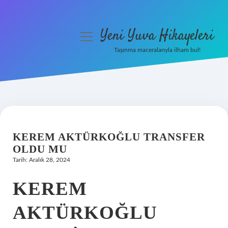
Yeni Yuva Hikayeleri
menüyü
aç
Taşınma maceralarıyla ilham bul!
Anasayfa
Gizlilik Politikası
Yasal Uyarı
KEREM AKTÜRKOĞLU TRANSFER
Hakkımızda
OLDU MU
Tarih: Aralık 28, 2024
KEREM
AKTÜRKOĞLU