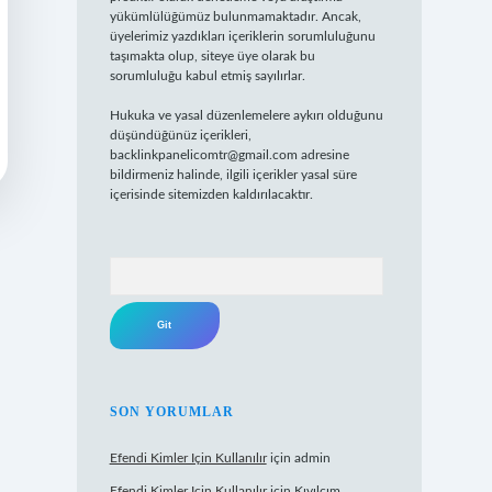
yükümlülüğümüz bulunmamaktadır. Ancak,
üyelerimiz yazdıkları içeriklerin sorumluluğunu
taşımakta olup, siteye üye olarak bu
sorumluluğu kabul etmiş sayılırlar.
Hukuka ve yasal düzenlemelere aykırı olduğunu
düşündüğünüz içerikleri,
backlinkpanelicomtr@gmail.com
adresine
bildirmeniz halinde, ilgili içerikler yasal süre
içerisinde sitemizden kaldırılacaktır.
Arama
SON YORUMLAR
Efendi Kimler Için Kullanılır
için
admin
Efendi Kimler Için Kullanılır
için
Kıvılcım