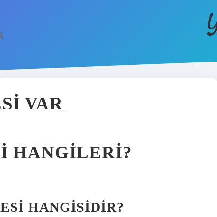
Y
SI VAR
RI HANGILERI?
ÇESI HANGISIDIR?