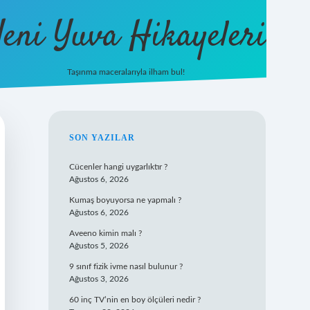
eni Yuva Hikayeleri
Taşınma maceralarıyla ilham bul!
tulipbet yeni giriş
SIDEBAR
SON YAZILAR
Cücenler hangi uygarlıktır ?
Ağustos 6, 2026
Kumaş boyuyorsa ne yapmalı ?
Ağustos 6, 2026
Aveeno kimin malı ?
Ağustos 5, 2026
9 sınıf fizik ivme nasıl bulunur ?
Ağustos 3, 2026
60 inç TV’nin en boy ölçüleri nedir ?