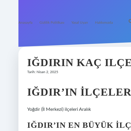
Anasayfa
Gizlilik Politikası
Yasal Uyarı
Hakkımızda
IĞDIRIN KAÇ ILÇE
Tarih: Nisan 2, 2025
IĞDIR’IN ILÇELE
Yoğdir (İl Merkezi) ilçeleri Aralık
IĞDIR’IN EN BÜYÜK IL