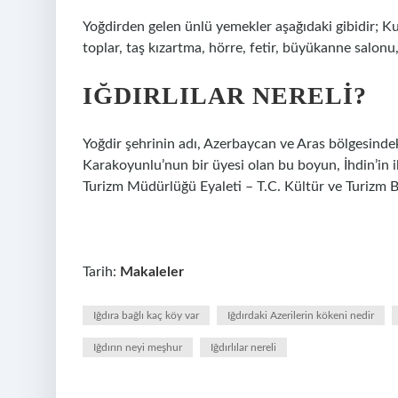
Yoğdirden gelen ünlü yemekler aşağıdaki gibidir; Kuy
toplar, taş kızartma, hörre, fetir, büyükanne salonu
IĞDIRLILAR NERELI?
Yoğdir şehrinin adı, Azerbaycan ve Aras bölgesindek
Karakoyunlu’nun bir üyesi olan bu boyun, İhdin’in il
Turizm Müdürlüğü Eyaleti – T.C. Kültür ve Turizm Ba
Tarih:
Makaleler
Iğdıra bağlı kaç köy var
Iğdırdaki Azerilerin kökeni nedir
Iğdırın neyi meşhur
Iğdırlılar nereli