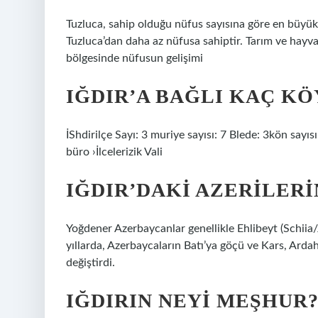
Tuzluca, sahip olduğu nüfus sayısına göre en büyük Y
Tuzluca’dan daha az nüfusa sahiptir. Tarım ve hayva
bölgesinde nüfusun gelişimi
IĞDIR’A BAĞLI KAÇ KÖ
İShdirilçe Sayı: 3 muriye sayısı: 7 Blede: 3kön sayı
büro ›İlcelerizik Vali
IĞDIR’DAKI AZERILERI
Yoğdener Azerbaycanlar genellikle Ehlibeyt (Schiia/
yıllarda, Azerbaycaların Batı’ya göçü ve Kars, Arda
değiştirdi.
IĞDIRIN NEYI MEŞHUR