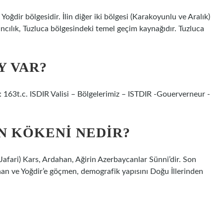
oğdir bölgesidir. İlin diğer iki bölgesi (Karakoyunlu ve Aralık)
ncılık, Tuzluca bölgesindeki temel geçim kaynağıdır. Tuzluca
Y VAR?
sı: 163t.c. ISDIR Valisi – Bölgelerimiz – ISTDIR -Gouerverneur -
N KÖKENI NEDIR?
Jafari) Kars, Ardahan, Ağirin Azerbaycanlar Sünni’dir. Son
han ve Yoğdir’e göçmen, demografik yapısını Doğu İllerinden
?