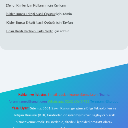
Efendi Kimler Için Kullanılır
için
Kıvılcım
İKizler Burcu Erkeği Nasıl Öpüşür
için
admin
İKizler Burcu Erkeği Nasıl Öpüşür
için
Tayfun
Ticari Kredi Kartının Farkı Nedir
için
admin
tulipbet yeni giriş
Reklam ve İletişim:
E-mail:
backlinkpaneli@gmail.com
Teams:
forumhizmeti@gmail.com
Whatsapp: 0262 606 0 726
Telegram: @karabul
Yasal Uyarı:
Sitemiz, 5651 Sayılı Kanun gereğince Bilgi Teknolojileri ve
İletişim Kurumu (BTK) tarafından onaylanmış bir Yer Sağlayıcı olarak
hizmet vermektedir. Bu nedenle, sitedeki içerikleri proaktif olarak