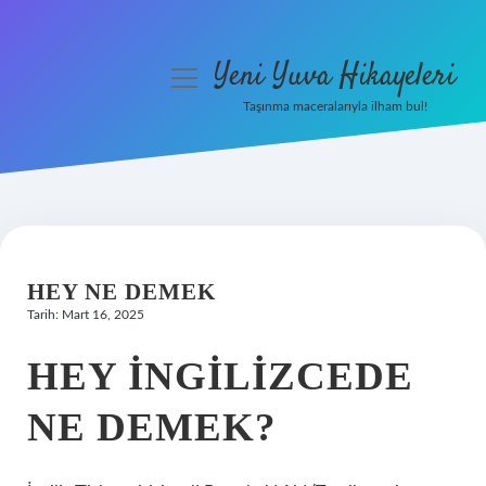
Yeni Yuva Hikayeleri
menüyü
aç
Taşınma maceralarıyla ilham bul!
Anasayfa
Gizlilik Politikası
Yasal Uyarı
HEY NE DEMEK
Hakkımızda
Tarih: Mart 16, 2025
HEY INGILIZCEDE
NE DEMEK?