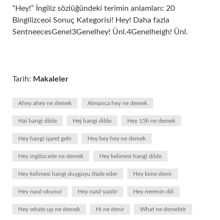
“Hey!” İngiliz sözlüğündeki terimin anlamları: 20
Bingilizceoi Sonuç Kategorisi! Hey! Daha fazla
SentneecesGenel3Genelhey! Ünl.4Genelheigh! Ünl.
Tarih:
Makaleler
Ahey ahey ne demek
Almanca hey ne demek
Hai hangi dilde
Hej hangi dilde
Hey 15li ne demek
Hey hangi işaret gelir
Hey hey hey ne demek
Hey ingilizcede ne demek
Hey kelimesi hangi dilde
Hey kelimesi hangi duyguyu ifade eder
Hey kime denir
Hey nasıl okunur
Hey nasıl yazılır
Hey nerenin dili
Hey whats up ne demek
Hi ne denir
What ne demektir