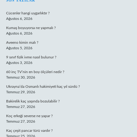
SIDEBAR
SON YAZILAR
Cücenler hangi uygarlıktır ?
Ağustos 6, 2026
Kumaş boyuyorsa ne yapmalı ?
Ağustos 6, 2026
Aveeno kimin malı ?
Ağustos 5, 2026
9 sınıf fizik ivme nasıl bulunur ?
Ağustos 3, 2026
60 inç TV’nin en boy ölçüleri nedir ?
Temmuz 30, 2026
Ukrayna’da Osmanlı hakimiyeti kaç yıl sürdü ?
Temmuz 29, 2026
Bakirelik kaç yaşında bozulabilir ?
Temmuz 27, 2026
Koç erkeği severse ne yapar ?
Temmuz 27, 2026
Kaç çeşit pancar türü vardır ?
Temmuz 25, 2026