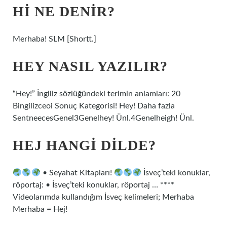
HI NE DENIR?
Merhaba! SLM [Shortt.]
HEY NASIL YAZILIR?
“Hey!” İngiliz sözlüğündeki terimin anlamları: 20
Bingilizceoi Sonuç Kategorisi! Hey! Daha fazla
SentneecesGenel3Genelhey! Ünl.4Genelheigh! Ünl.
HEJ HANGI DILDE?
• Seyahat Kitapları!
İsveç’teki konuklar,
röportaj: • İsveç’teki konuklar, röportaj … ****
Videolarımda kullandığım İsveç kelimeleri; Merhaba
Merhaba = Hej!