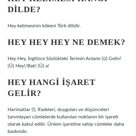
DILDE?
Hey kelimesinin kökeni Türk dilidir.
HEY HEY HEY NE DEMEK?
Hey Hey, İngilizce Sözlükteki Terimin Anlamı {ü} Gelin!
{Ü} Hey!/Bak! {Ü} a!
HEY HANGI IŞARET
GELIR?
Harimatlar (!), İfadeleri, duyguları ve düşünceleri
tanımlayan cümlelerde kullanılan noktanın bir işareti
olarak kabul edilir. Ünlem işaretine sahip cümleler daha
baskındır.