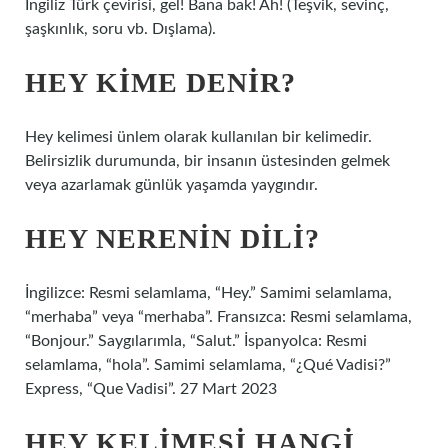
İngiliz Türk çevirisi, gel! Bana bak! Ah! (Teşvik, sevinç,
şaşkınlık, soru vb. Dışlama).
HEY KIME DENIR?
Hey kelimesi ünlem olarak kullanılan bir kelimedir.
Belirsizlik durumunda, bir insanın üstesinden gelmek
veya azarlamak günlük yaşamda yaygındır.
HEY NERENIN DILI?
İngilizce: Resmi selamlama, “Hey.” Samimi selamlama,
“merhaba” veya “merhaba”. Fransızca: Resmi selamlama,
“Bonjour.” Saygılarımla, “Salut.” İspanyolca: Resmi
selamlama, “hola”. Samimi selamlama, “¿Qué Vadisi?”
Express, “Que Vadisi”. 27 Mart 2023
HEY KELIMESI HANGI