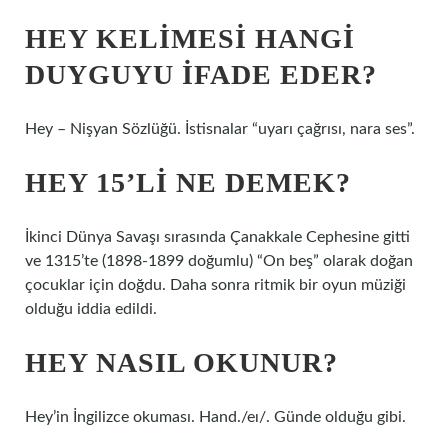
HEY KELIMESI HANGI
DUYGUYU IFADE EDER?
Hey – Nişyan Sözlüğü. İstisnalar “uyarı çağrısı, nara ses”.
HEY 15’LI NE DEMEK?
İkinci Dünya Savaşı sırasında Çanakkale Cephesine gitti
ve 1315’te (1898-1899 doğumlu) “On beş” olarak doğan
çocuklar için doğdu. Daha sonra ritmik bir oyun müziği
olduğu iddia edildi.
HEY NASIL OKUNUR?
Hey’in İngilizce okuması. Hand./eɪ/. Günde olduğu gibi.