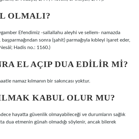
L OLMALI?
eygamber Efendimiz -sallallahu aleyhi ve sellem- namazda
 başparmağından sonra (şahit) parmağıyla kıbleyi işaret eder,
(Nesâî; Hadis no.: 1160.)
A EL AÇIP DUA EDILIR MI?
atle namaz kılmanın bir sakıncası yoktur.
ILMAK KABUL OLUR MU?
Sadece hayatta güvenlik olmayabileceği ve durumların sağlık
ıkta dua etmenin günah olmadığı söylenir, ancak bilerek