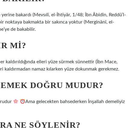
yerine bakardı (Mevsılî, el-İhtiyâr, 1/48; İbn Âbidîn, Reddü’l-
ir noktaya bakmakta bir sakınca yoktur (Merginânî, el-
e’ye de bakabilir.
R MI?
 kaldırıldığında elleri yüze sürmek sünnettir (İbn Mace,
lleri kaldırmadan namaz kılarken yüze dokunmak gerekmez.
DEMEK DOĞRU MUDUR?
ğrudur
Ama gelecekten bahsederken İnşallah demeliyiz
RA NE SÖYLENIR?