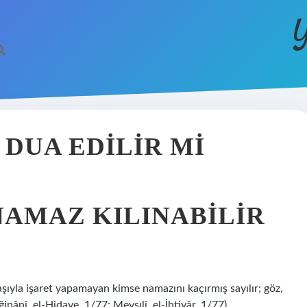
Y
 DUA EDILIR MI
NAMAZ KILINABILIR
Başıyla işaret yapamayan kimse namazını kaçırmış sayılır; göz,
inânî, el-Hidaye, 1/77; Mevsılî, el-İhtiyâr, 1/77).