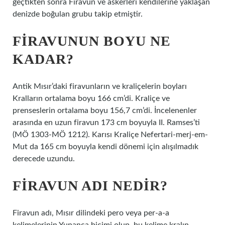
geçtikten sonra Firavun ve askerleri kendilerine yaklaşan
denizde boğulan grubu takip etmiştir.
FIRAVUNUN BOYU NE
KADAR?
Antik Mısır’daki firavunların ve kraliçelerin boyları
Kralların ortalama boyu 166 cm’di. Kraliçe ve
prenseslerin ortalama boyu 156,7 cm’di. İncelenenler
arasında en uzun firavun 173 cm boyuyla II. Ramses’ti
(MÖ 1303-MÖ 1212). Karısı Kraliçe Nefertari-merj-em-
Mut da 165 cm boyuyla kendi dönemi için alışılmadık
derecede uzundu.
FIRAVUN ADI NEDIR?
Firavun adı, Mısır dilindeki pero veya per-a-a