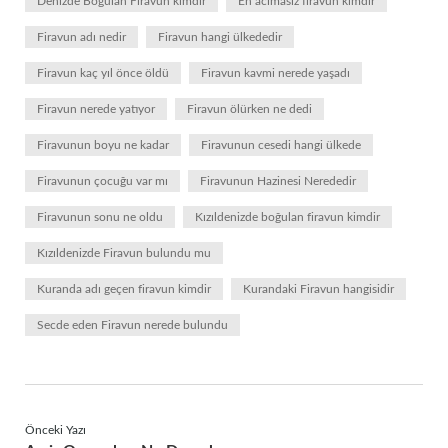
Denizde Boğulan Firavun kimdir
En acımasız firavun kimdir
Firavun adı nedir
Firavun hangi ülkededir
Firavun kaç yıl önce öldü
Firavun kavmi nerede yaşadı
Firavun nerede yatıyor
Firavun ölürken ne dedi
Firavunun boyu ne kadar
Firavunun cesedi hangi ülkede
Firavunun çocuğu var mı
Firavunun Hazinesi Nerededir
Firavunun sonu ne oldu
Kızıldenizde boğulan firavun kimdir
Kızıldenizde Firavun bulundu mu
Kuranda adı geçen firavun kimdir
Kurandaki Firavun hangisidir
Secde eden Firavun nerede bulundu
Önceki Yazı