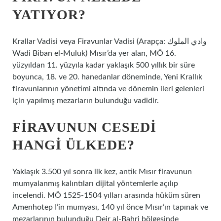
YATIYOR?
Krallar Vadisi veya Firavunlar Vadisi (Arapça: وادي الملوك
Wadi Biban el-Muluk) Mısır’da yer alan, MÖ 16.
yüzyıldan 11. yüzyıla kadar yaklaşık 500 yıllık bir süre
boyunca, 18. ve 20. hanedanlar döneminde, Yeni Krallık
firavunlarının yönetimi altında ve dönemin ileri gelenleri
için yapılmış mezarların bulunduğu vadidir.
FIRAVUNUN CESEDI
HANGI ÜLKEDE?
Yaklaşık 3.500 yıl sonra ilk kez, antik Mısır firavunun
mumyalanmış kalıntıları dijital yöntemlerle açılıp
incelendi. MÖ 1525-1504 yılları arasında hüküm süren
Amenhotep I’in mumyası, 140 yıl önce Mısır’ın tapınak ve
mezarlarının bulunduğu Deir al-Bahri bölgesinde