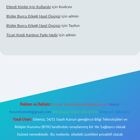
Efendi Kimler Için Kullanılır
için
Kıvılcım
İKizler Burcu Erkeği Nasıl Öpüşür
için
admin
İKizler Burcu Erkeği Nasıl Öpüşür
için
Tayfun
Ticari Kredi Kartının Farkı Nedir
için
admin
 giriş
Reklam ve İletişim:
E-mail:
backlinkpaneli@gmail.com
Teams:
forumhizmeti@gmail.com
Whatsapp: 0262 606 0 726
Telegram: @karabul
Yasal Uyarı:
Sitemiz, 5651 Sayılı Kanun gereğince Bilgi Teknolojileri ve
İletişim Kurumu (BTK) tarafından onaylanmış bir Yer Sağlayıcı olarak
hizmet vermektedir. Bu nedenle, sitedeki içerikleri proaktif olarak