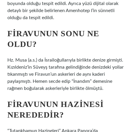
boyunda olduğu tespit edildi. Ayrıca yüzü dijital olarak
detaylı bir şekilde belirlenen Amenhotep I’in sünnetli
olduğu da tespit edildi.
FIRAVUNUN SONU NE
OLDU?
Hz. Musa (a.s.) da İsrailoğullarıyla birlikte denize girmişti.
Kızıldeniz’in Süveyş tarafına gelindiğinde denizdeki yollar
tıkanmıştı ve Firavun’un askerleri de aynı kaderi
paylaşmıştı. Hemen secde edip “İnandım” demesine
rağmen boğularak askerleriyle birlikte ölmüştü.
FIRAVUNUN HAZINESI
NEREDEDIR?
“Tutankhamun Hazineleri” Ankara Panora’da