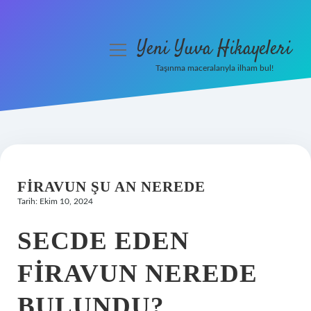
Yeni Yuva Hikayeleri
menüyü
aç
Taşınma maceralarıyla ilham bul!
Anasayfa
Gizlilik Politikası
Yasal Uyarı
FIRAVUN ŞU AN NEREDE
Hakkımızda
Tarih: Ekim 10, 2024
SECDE EDEN
FIRAVUN NEREDE
BULUNDU?