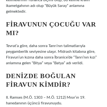
kelimelerinin Yunanca biçimi olup, bu kelime kralın
ikametgahının adı olup “Büyük Saray” anlamına
gelmektedir.
FIRAVUNUN ÇOCUĞU VAR
MI?
Tevrat’a göre, daha sonra Tanrı’nın talimatlarıyla
peygamberlik seviyesine ulaşır. Midrash kitabına göre,
Firavun’un kızına daha sonra İbranice’de “Tanrı’nın kızı”
anlamına gelen “Bitya” veya “Batya” adı verildi.
DENIZDE BOĞULAN
FIRAVUN KIMDIR?
II. Ramses (M.Ö. 1303 – M.Ö. 1212) Mısır’ın 19.
hanedanının üçüncü firavunuydu.