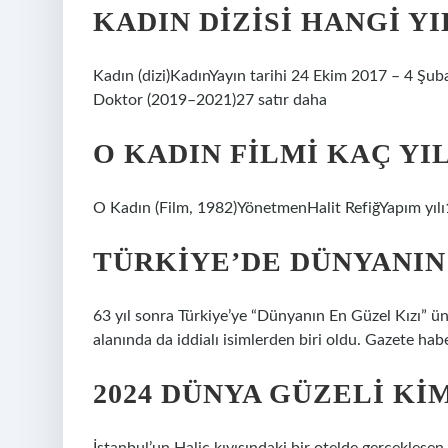
KADIN DIZISI HANGI YI
Kadın (dizi)KadınYayın tarihi 24 Ekim 2017 – 4 Ş
Doktor (2019–2021)27 satır daha
O KADIN FILMI KAÇ YI
O Kadın (Film, 1982)YönetmenHalit RefiğYapım yıl
TÜRKIYE’DE DÜNYANIN 
63 yıl sonra Türkiye’ye “Dünyanın En Güzel Kızı” ü
alanında da iddialı isimlerden biri oldu. Gazete habe
2024 DÜNYA GÜZELI KI