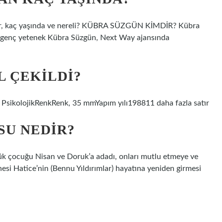
dir, kaç yaşında ve nereli? KÜBRA SÜZGÜN KİMDİR? Kübra
 genç yetenek Kübra Süzgün, Next Way ajansında
L ÇEKILDI?
 PsikolojikRenkRenk, 35 mmYapım yılı198811 daha fazla satır
SU NEDIR?
ük çocuğu Nisan ve Doruk’a adadı, onları mutlu etmeye ve
esi Hatice’nin (Bennu Yıldırımlar) hayatına yeniden girmesi