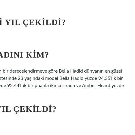
 YIL ÇEKILDI?
ADINI KIM?
lan bir derecelendirmeye göre Bella Hadid dünyanın en güzel
listesinde 23 yaşındaki model Bella Hadid yüzde 94.35’lik bir
üzde 92.44’lük bir puanla ikinci sırada ve Amber Heard yüzde
IL ÇEKILDI?