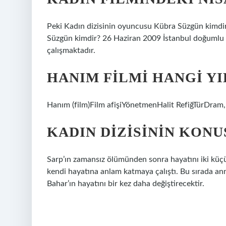
Peki Kadın dizisinin oyuncusu Kübra Süzgün kim
Süzgün kimdir? 26 Haziran 2009 İstanbul doğumlu
çalışmaktadır.
HANIM FILMI HANGI YI
Hanım (film)Film afişiYönetmenHalit RefiğTürDram,
KADIN DIZISININ KONU
Sarp’ın zamansız ölümünden sonra hayatını iki küç
kendi hayatına anlam katmaya çalıştı. Bu sırada ann
Bahar’ın hayatını bir kez daha değiştirecektir.