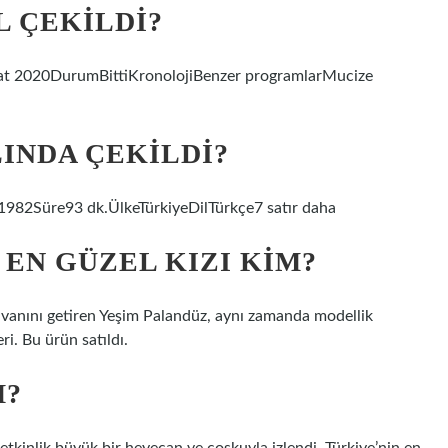
L ÇEKILDI?
ubat 2020DurumBittiKronolojiBenzer programlarMucize
LINDA ÇEKILDI?
ı1982Süre93 dk.ÜlkeTürkiyeDilTürkçe7 satır daha
EN GÜZEL KIZI KIM?
nvanını getiren Yeşim Palandüz, aynı zamanda modellik
ri. Bu ürün satıldı.
M?