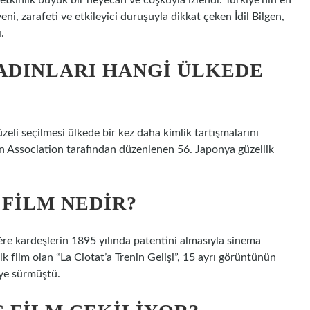
 etkinlik büyük bir heyecan ve coşkuyla izlendi. Türkiye’nin en
ni, zarafeti ve etkileyici duruşuyla dikkat çeken İdil Bilgen,
.
ADINLARI HANGI ÜLKEDE
 seçilmesi ülkede bir kez daha kimlik tartışmalarını
an Association tarafından düzenlenen 56. Japonya güzellik
 FILM NEDIR?
ère kardeşlerin 1895 yılında patentini almasıyla sinema
lk film olan “La Ciotat’a Trenin Gelişi”, 15 ayrı görüntünün
iye sürmüştü.