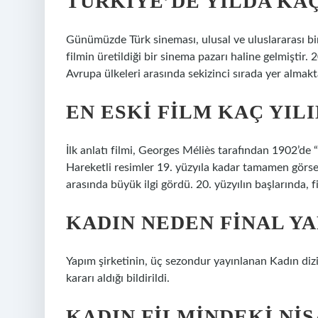
TÜRKIYE’DE YILDA KA
Günümüzde Türk sineması, ulusal ve uluslararası bi
filmin üretildiği bir sinema pazarı haline gelmiştir. 
Avrupa ülkeleri arasında sekizinci sırada yer almakt
EN ESKI FILM KAÇ YIL
İlk anlatı filmi, Georges Méliès tarafından 1902’de “
Hareketli resimler 19. yüzyıla kadar tamamen görsel 
arasında büyük ilgi gördü. 20. yüzyılın başlarında, fi
KADIN NEDEN FINAL YA
Yapım şirketinin, üç sezondur yayınlanan Kadın diz
kararı aldığı bildirildi.
KADIN FILMINDEKI NIS