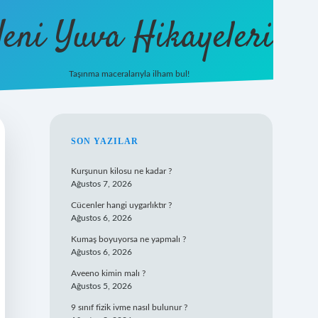
eni Yuva Hikayeleri
Taşınma maceralarıyla ilham bul!
tulipbet yeni giriş
SIDEBAR
SON YAZILAR
Kurşunun kilosu ne kadar ?
Ağustos 7, 2026
Cücenler hangi uygarlıktır ?
Ağustos 6, 2026
Kumaş boyuyorsa ne yapmalı ?
Ağustos 6, 2026
Aveeno kimin malı ?
Ağustos 5, 2026
9 sınıf fizik ivme nasıl bulunur ?