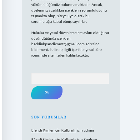
yükümlülüğümüz bulunmamaktadır. Ancak,
üyelerimiz yazdıkları içeriklerin sorumluluğunu
taşımakta olup, siteye üye olarak bu
sorumluluğu kabul etmiş sayılırlar.
Hukuka ve yasal düzenlemelere aykırı olduğunu
düşündüğünüz içerikleri,
backlinkpanelicomtr@gmail.com
adresine
bildirmeniz halinde, ilgili içerikler yasal süre
içerisinde sitemizden kaldırılacaktır.
Arama
SON YORUMLAR
Efendi Kimler Için Kullanılır
için
admin
Efendi Kimler Için Kullanılır
için
Kıvılcım