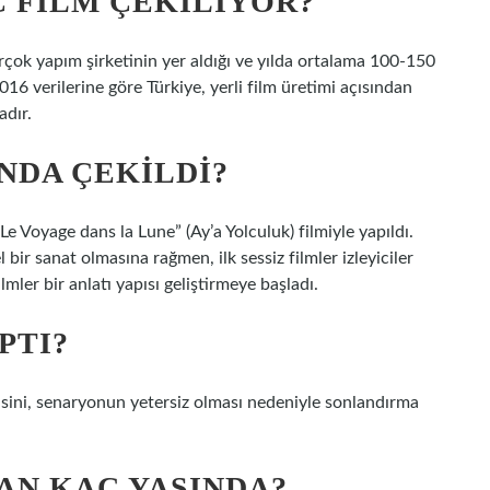
Ç FILM ÇEKILIYOR?
rçok yapım şirketinin yer aldığı ve yılda ortalama 100-150
2016 verilerine göre Türkiye, yerli film üretimi açısından
adır.
INDA ÇEKILDI?
Le Voyage dans la Lune” (Ay’a Yolculuk) filmiyle yapıldı.
bir sanat olmasına rağmen, ilk sessiz filmler izleyiciler
lmler bir anlatı yapısı geliştirmeye başladı.
PTI?
isini, senaryonun yetersiz olması nedeniyle sonlandırma
AN KAÇ YAŞINDA?