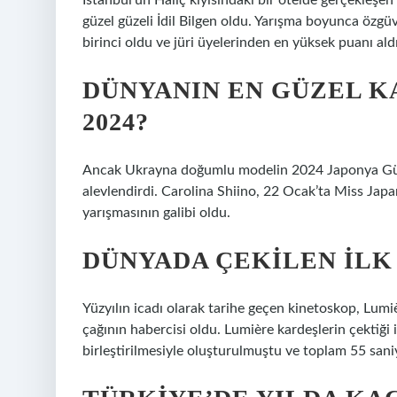
İstanbul’un Haliç kıyısındaki bir otelde gerçekleşen
güzel güzeli İdil Bilgen oldu. Yarışma boyunca özgüve
birinci oldu ve jüri üyelerinden en yüksek puanı aldı
DÜNYANIN EN GÜZEL K
2024?
Ancak Ukrayna doğumlu modelin 2024 Japonya Güzeli
alevlendirdi. Carolina Shiino, 22 Ocak’ta Miss Jap
yarışmasının galibi oldu.
DÜNYADA ÇEKILEN ILK
Yüzyılın icadı olarak tarihe geçen kinetoskop, Lumi
çağının habercisi oldu. Lumière kardeşlerin çektiği i
birleştirilmesiyle oluşturulmuştu ve toplam 55 san