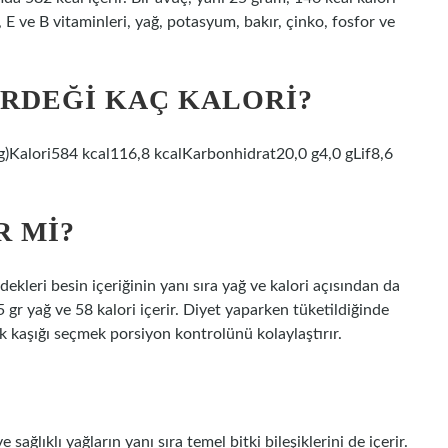
 E ve B vitaminleri, yağ, potasyum, bakır, çinko, fosfor ve
RDEĞI KAÇ KALORI?
 g)Kalori584 kcal116,8 kcalKarbonhidrat20,0 g4,0 gLif8,6
R MI?
ekleri besin içeriğinin yanı sıra yağ ve kalori açısından da
5 gr yağ ve 58 kalori içerir. Diyet yaparken tüketildiğinde
kaşığı seçmek porsiyon kontrolünü kolaylaştırır.
 sağlıklı yağların yanı sıra temel bitki bileşiklerini de içerir.