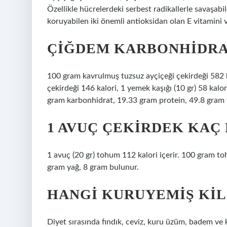
Özellikle hücrelerdeki serbest radikallerle savaşabi
koruyabilen iki önemli antioksidan olan E vitamini 
ÇIĞDEM KARBONHIDRA
100 gram kavrulmuş tuzsuz ayçiçeği çekirdeği 582 ka
çekirdeği 146 kalori, 1 yemek kaşığı (10 gr) 58 kalo
gram karbonhidrat, 19.33 gram protein, 49.8 gram y
1 AVUÇ ÇEKIRDEK KAÇ
1 avuç (20 gr) tohum 112 kalori içerir. 100 gram 
gram yağ, 8 gram bulunur.
HANGI KURUYEMIŞ KI
Diyet sırasında fındık, ceviz, kuru üzüm, badem ve k