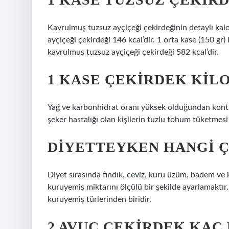
Kavrulmuş tuzsuz ayçiçeği çekirdeğinin detaylı kalor
ayçiçeği çekirdeği 146 kcal’dir. 1 orta kase (150 gr
kavrulmuş tuzsuz ayçiçeği çekirdeği 582 kcal’dir.
1 KASE ÇEKIRDEK KILO
Yağ ve karbonhidrat oranı yüksek olduğundan kontro
şeker hastalığı olan kişilerin tuzlu tohum tüketmesi
DIYETTEYKEN HANGI Ç
Diyet sırasında fındık, ceviz, kuru üzüm, badem ve k
kuruyemiş miktarını ölçülü bir şekilde ayarlamaktır.
kuruyemiş türlerinden biridir.
2 AVUÇ ÇEKIRDEK KAÇ