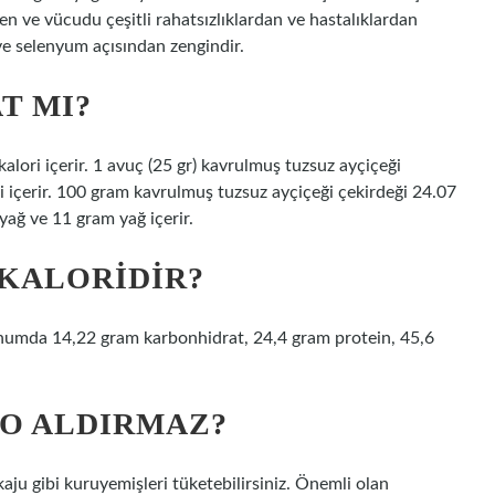
len ve vücudu çeşitli rahatsızlıklardan ve hastalıklardan
ve selenyum açısından zengindir.
T MI?
lori içerir. 1 avuç (25 gr) kavrulmuş tuzsuz ayçiçeği
ri içerir. 100 gram kavrulmuş tuzsuz ayçiçeği çekirdeği 24.07
ağ ve 11 gram yağ içerir.
 KALORIDIR?
tohumda 14,22 gram karbonhidrat, 24,4 gram protein, 45,6
LO ALDIRMAZ?
aju gibi kuruyemişleri tüketebilirsiniz. Önemli olan