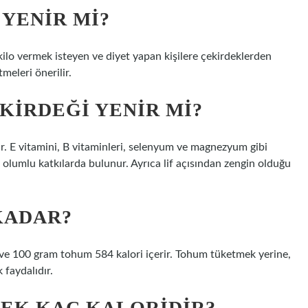
YENIR MI?
kilo vermek isteyen ve diyet yapan kişilere çekirdeklerden
eleri önerilir.
KIRDEĞI YENIR MI?
rir. E vitamini, B vitaminleri, selenyum ve magnezyum gibi
 olumlu katkılarda bulunur. Ayrıca lif açısından zengin olduğu
KADAR?
r ve 100 gram tohum 584 kalori içerir. Tohum tüketmek yerine,
 faydalıdır.
DEK KAÇ KALORIDIR?