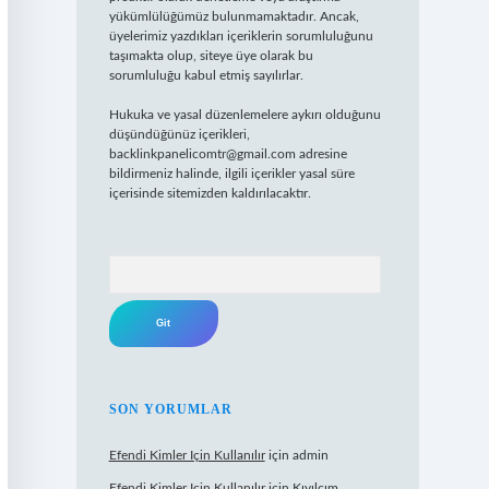
yükümlülüğümüz bulunmamaktadır. Ancak,
üyelerimiz yazdıkları içeriklerin sorumluluğunu
taşımakta olup, siteye üye olarak bu
sorumluluğu kabul etmiş sayılırlar.
Hukuka ve yasal düzenlemelere aykırı olduğunu
düşündüğünüz içerikleri,
backlinkpanelicomtr@gmail.com
adresine
bildirmeniz halinde, ilgili içerikler yasal süre
içerisinde sitemizden kaldırılacaktır.
Arama
SON YORUMLAR
Efendi Kimler Için Kullanılır
için
admin
Efendi Kimler Için Kullanılır
için
Kıvılcım