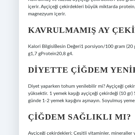
içerir. Ayçiçeği çekirdekleri büyük miktarda protein,
magnezyum içerir.
KAVRULMAMIŞ AY ÇEKI
Kalori BilgisiBesin Değeri1 porsiyon/100 gram (20
g1,7 gProtein20,8 g4.
DIYETTE ÇIĞDEM YENI
Diyet yaparken tohum yenilebilir mi? Ayçiçeği çekird
yüksektir. 1 yemek kaşığı ayçiçeği çekirdeği (10 gr) 
günde 1-2 yemek kaşığını aşmayın. Soyulmuş yemek 
ÇIĞDEM SAĞLIKLI MI?
Ayçiçeği çekirdekleri; Çeşitli vitaminler, mineraller ve