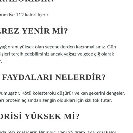
um ise 112 kalori içerir.
REZ YENIR MI?
i yağ oranı yüksek olan seçeneklerden kaçınmalısınız. Gün
şleri tercih edebilirsiniz ancak yağsız ve gece çiğ olarak
r.
 FAYDALARI NELERDIR?
yumuşatır. Kötü kolesterolü düşürür ve kan şekerini dengeler.
ı protein açısından zengin oldukları için sizi tok tutar.
ORISI YÜKSEK MI?
a 582 kcal içerir. Bir avuç, yani 25 gram, 146 kcal kalori