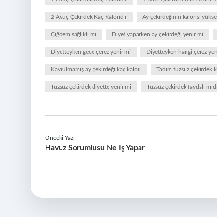
2 Avuç Çekirdek Kaç Kaloridir
Ay çekirdeğinin kalorisi yüks
Çiğdem sağlıklı mı
Diyet yaparken ay çekirdeği yenir mi
Diyetteyken gece çerez yenir mi
Diyetteyken hangi çerez yen
Kavrulmamış ay çekirdeği kaç kalori
Tadım tuzsuz çekirdek k
Tuzsuz çekirdek diyette yenir mi
Tuzsuz çekirdek faydalı mıdı
Önceki Yazı
Havuz Sorumlusu Ne Iş Yapar