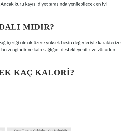
 Ancak kuru kayısı diyet sırasında yenilebilecek en iyi
DALI MIDIR?
ı yağ içeriği olmak üzere yüksek besin değerleriyle karakterize
dan zengindir ve kalp sağlığını destekleyebilir ve vücudun
EK KAÇ KALORI?
ı
1 Kase Tuzsuz Çekirdek Kaç Kaloridir