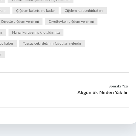
ek mi
Çiğdem kalorisi ne kadar
Çiğdem karbonhidrat mı
Diyette çiğdem yenir mi
Diyetteyken çiğdem yenir mi
ir
Hangi kuruyemiş kilo aldırmaz
aç kalori
Tuzsuz çekirdeğinin faydaları nelerdir
r
Sonraki Yazı
Akgünlük Neden Yakılır