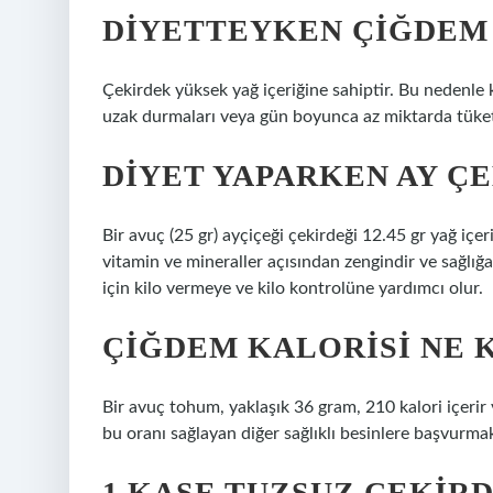
DIYETTEYKEN ÇIĞDEM 
Çekirdek yüksek yağ içeriğine sahiptir. Bu nedenle 
uzak durmaları veya gün boyunca az miktarda tüketm
DIYET YAPARKEN AY ÇE
Bir avuç (25 gr) ayçiçeği çekirdeği 12.45 gr yağ içe
vitamin ve mineraller açısından zengindir ve sağlığa
için kilo vermeye ve kilo kontrolüne yardımcı olur.
ÇIĞDEM KALORISI NE 
Bir avuç tohum, yaklaşık 36 gram, 210 kalori içeri
bu oranı sağlayan diğer sağlıklı besinlere başvurmak
1 KASE TUZSUZ ÇEKIR