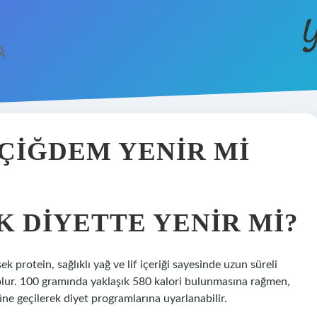
Y
ÇIĞDEM YENIR MI
 DIYETTE YENIR MI?
 protein, sağlıklı yağ ve lif içeriği sayesinde uzun süreli
 olur. 100 gramında yaklaşık 580 kalori bulunmasına rağmen,
üne geçilerek diyet programlarına uyarlanabilir.