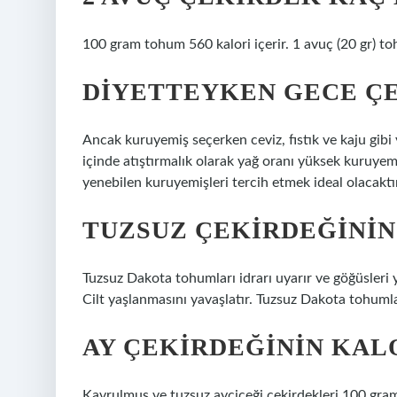
100 gram tohum 560 kalori içerir. 1 avuç (20 gr) toh
DIYETTEYKEN GECE ÇE
Ancak kuruyemiş seçerken ceviz, fıstık ve kaju gib
içinde atıştırmalık olarak yağ oranı yüksek kuruyemi
yenebilen kuruyemişleri tercih etmek ideal olacaktı
TUZSUZ ÇEKIRDEĞININ
Tuzsuz Dakota tohumları idrarı uyarır ve göğüsleri 
Cilt yaşlanmasını yavaşlatır. Tuzsuz Dakota tohumlar
AY ÇEKIRDEĞININ KAL
Kavrulmuş ve tuzsuz ayçiçeği çekirdekleri 100 gramd