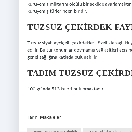
kuruyemiş miktarını ölçülü bir şekilde ayarlamaktır.
kuruyemiş türlerinden biridir.
TUZSUZ ÇEKIRDEK FAY
Tuzsuz siyah ayçiçeği çekirdekleri, özellikle sağlıkl
edilir. Bu tür tohumlar doymamış yağ asitleri açısın
genel sağlığına katkıda bulunabilir.
TADIM TUZSUZ ÇEKIRD
100 gr’ında 513 kalori bulunmaktadır.
Tarih:
Makaleler
1 Avuç Çekirdek Kaç Kaloridir
1 Kase Çekirdek Kilo Aldırır m