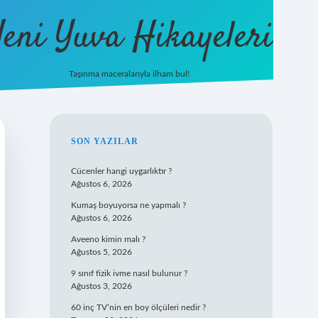
eni Yuva Hikayeleri
Taşınma maceralarıyla ilham bul!
tulipbet yeni giriş
SIDEBAR
SON YAZILAR
Cücenler hangi uygarlıktır ?
Ağustos 6, 2026
Kumaş boyuyorsa ne yapmalı ?
Ağustos 6, 2026
Aveeno kimin malı ?
Ağustos 5, 2026
9 sınıf fizik ivme nasıl bulunur ?
Ağustos 3, 2026
60 inç TV’nin en boy ölçüleri nedir ?