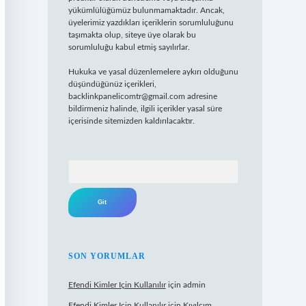
yükümlülüğümüz bulunmamaktadır. Ancak,
üyelerimiz yazdıkları içeriklerin sorumluluğunu
taşımakta olup, siteye üye olarak bu
sorumluluğu kabul etmiş sayılırlar.
Hukuka ve yasal düzenlemelere aykırı olduğunu
düşündüğünüz içerikleri,
backlinkpanelicomtr@gmail.com
adresine
bildirmeniz halinde, ilgili içerikler yasal süre
içerisinde sitemizden kaldırılacaktır.
Arama
SON YORUMLAR
Efendi Kimler Için Kullanılır
için
admin
Efendi Kimler Için Kullanılır
için
Kıvılcım