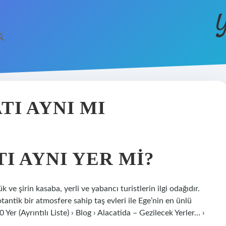
Y
TI AYNI MI
I AYNI YER MI?
ve şirin kasaba, yerli ve yabancı turistlerin ilgi odağıdır.
otantik bir atmosfere sahip taş evleri ile Ege’nin en ünlü
0 Yer (Ayrıntılı Liste) › Blog › Alacatida – Gezilecek Yerler… ›