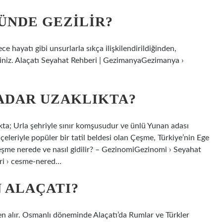
ÜNDE GEZILIR?
ece hayatı gibi unsurlarla sıkça ilişkilendirildiğinden,
rsiniz. Alaçatı Seyahat Rehberi | GezimanyaGezimanya ›
ADAR UZAKLIKTA?
kta; Urla şehriyle sınır komşusudur ve ünlü Yunan adası
 ilçeleriyle popüler bir tatil beldesi olan Çeşme, Türkiye’nin Ege
 Çeşme nerede ve nasıl gidilir? – GezinomiGezinomi › Seyahat
ri › cesme-nered…
 ALAÇATI?
den alır. Osmanlı döneminde Alaçatı’da Rumlar ve Türkler