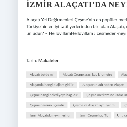
İZMIR ALAÇATI’DA NE
Alaçatı Yel Değirmenleri Çeşme’nin en popüler merkez
Türkiye’nin en iyi tatil yerlerinden biri olan Alaçat
ünlüdür? – HellovillamHellovillam › cesmeden-neyi
Tarih:
Makaleler
Alaçatı belde mi
Alaçatı Çeşme arası kaç kilometre
Alaç
Alaçatıda hangi plajlara gidilir
Alaçatının adı neden Alaçatı
Çeşme hangi belediyeye bağlıdır
Çeşme merkeze ne kadar uz
Çeşme nerenin ilçesidir
Çeşme ve Alaçatı aynı yer mi
Ç
İzmir Alaçatıda neyi meşhur
İzmir Çeşme kaç TL
Urla ç