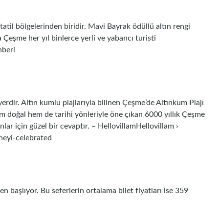
atil bölgelerinden biridir. Mavi Bayrak ödüllü altın rengi
a Çeşme her yıl binlerce yerli ve yabancı turisti
hberi
yerdir. Altın kumlu plajlarıyla bilinen Çeşme’de Altınkum Plajı
em doğal hem de tarihi yönleriyle öne çıkan 6000 yıllık Çeşme
r için güzel bir cevaptır. – HellovillamHellovillam ›
neyi-celebrated
en başlıyor. Bu seferlerin ortalama bilet fiyatları ise 359