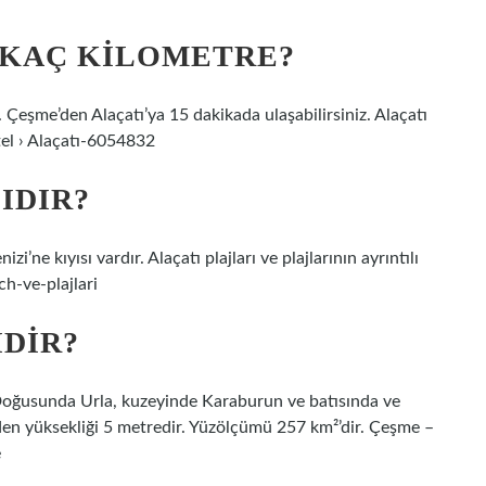
 KAÇ KILOMETRE?
 Çeşme’den Alaçatı’ya 15 dakikada ulaşabilirsiniz. Alaçatı
tel › Alaçatı-6054832
IDIR?
’ne kıyısı vardır. Alaçatı plajları ve plajlarının ayrıntılı
ch-ve-plajlari
IDIR?
r. Doğusunda Urla, kuzeyinde Karaburun ve batısında ve
nden yüksekliği 5 metredir. Yüzölçümü 257 km²’dir. Çeşme –
e