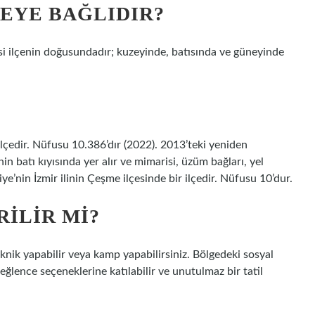
EYE BAĞLIDIR?
lçesi ilçenin doğusundadır; kuzeyinde, batısında ve güneyinde
 ilçedir. Nüfusu 10.386’dır (2022). 2013’teki yeniden
n batı kıyısında yer alır ve mimarisi, üzüm bağları, yel
iye’nin İzmir ilinin Çeşme ilçesinde bir ilçedir. Nüfusu 10’dur.
RILIR MI?
piknik yapabilir veya kamp yapabilirsiniz. Bölgedeki sosyal
 eğlence seçeneklerine katılabilir ve unutulmaz bir tatil