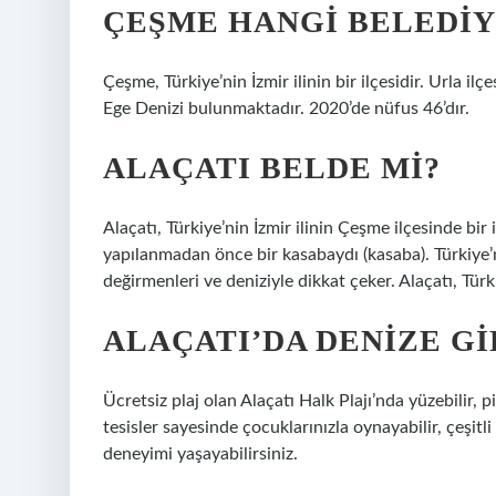
ÇEŞME HANGI BELEDIY
Çeşme, Türkiye’nin İzmir ilinin bir ilçesidir. Urla i
Ege Denizi bulunmaktadır. 2020’de nüfus 46’dır.
ALAÇATI BELDE MI?
Alaçatı, Türkiye’nin İzmir ilinin Çeşme ilçesinde bir
yapılanmadan önce bir kasabaydı (kasaba). Türkiye’ni
değirmenleri ve deniziyle dikkat çeker. Alaçatı, Türk
ALAÇATI’DA DENIZE GI
Ücretsiz plaj olan Alaçatı Halk Plajı’nda yüzebilir, 
tesisler sayesinde çocuklarınızla oynayabilir, çeşitli
deneyimi yaşayabilirsiniz.