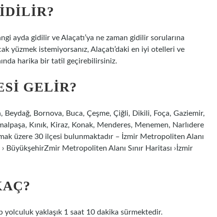
IDILIR?
ngi ayda gidilir ve Alaçatı’ya ne zaman gidilir sorularına
ak yüzmek istemiyorsanız, Alaçatı’daki en iyi otelleri ve
da harika bir tatil geçirebilirsiniz.
SI GELIR?
a, Beydağ, Bornova, Buca, Çeşme, Çiğli, Dikili, Foça, Gaziemir,
malpaşa, Kınık, Kiraz, Konak, Menderes, Menemen, Narlıdere
olmak üzere 30 ilçesi bulunmaktadır – İzmir Metropoliten Alanı
ı › BüyükşehirZmir Metropoliten Alanı Sınır Haritası ›İzmir
KAÇ?
p yolculuk yaklaşık 1 saat 10 dakika sürmektedir.