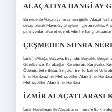
ALAÇATIYA HANGI AY G
Bu nedenle Alaçatı’ya ne zaman gidilir, Alaçatı’ya ha
cevap olarak Mayıs-Eylül aylarını gösterebiliriz. Anc
pansiyonları ziyaret ederek yılın herhangi bir zamanın
ÇEŞMEDEN SONRA NERE
İzmir’in Aliağa, Balçova, Bayındır, Bayraklı, Bergam
Güzelbahçe, Karabağlar, Karaburun, Karşıyaka, Ke
Ödemiş, Seferihisar, Selçuk, Tire, Torbalı ve Urla 
Sınır HaritasıZmir Metropoliten Alanı Sınır Haritas
Metropoliten Alanı Sınır Haritası
İZMIR ALAÇATI ARASI 
İzmir Havalimanı ile Alaçatı arası mesafe 85 km olu