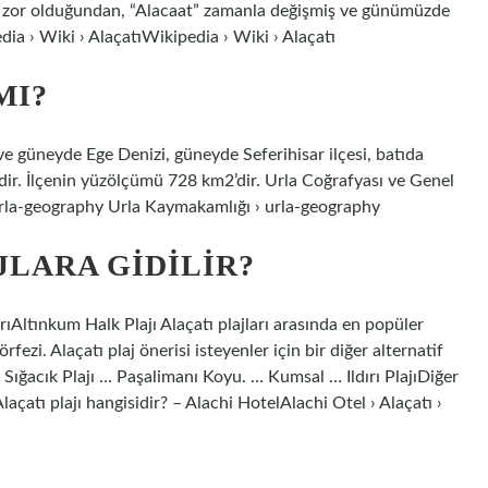
zu zor olduğundan, “Alacaat” zamanla değişmiş ve günümüzde
dia › Wiki › AlaçatıWikipedia › Wiki › Alaçatı
MI?
 ve güneyde Ege Denizi, güneyde Seferihisar ilçesi, batıda
idir. İlçenin yüzölçümü 728 km2’dir. Urla Coğrafyası ve Genel
urla-geography Urla Kaymakamlığı › urla-geography
JLARA GIDILIR?
arıAltınkum Halk Plajı Alaçatı plajları arasında en popüler
rfezi. Alaçatı plaj önerisi isteyenler için bir diğer alternatif
… Sığacık Plajı … Paşalimanı Koyu. … Kumsal … Ildırı PlajıDiğer
açatı plajı hangisidir? – Alachi HotelAlachi Otel › Alaçatı ›