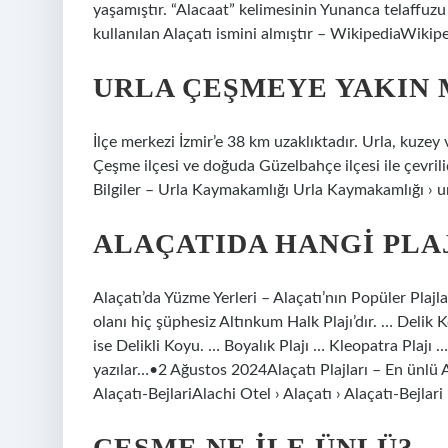
yaşamıştır. “Alacaat” kelimesinin Yunanca telaffu
kullanılan Alaçatı ismini almıştır – WikipediaWikipe
URLA ÇEŞMEYE YAKIN 
İlçe merkezi İzmir’e 38 km uzaklıktadır. Urla, kuzey
Çeşme ilçesi ve doğuda Güzelbahçe ilçesi ile çevril
Bilgiler – Urla Kaymakamlığı Urla Kaymakamlığı › 
ALAÇATIDA HANGI PLA
Alaçatı’da Yüzme Yerleri – Alaçatı’nın Popüler Plajl
olanı hiç şüphesiz Altınkum Halk Plajı’dır. … Delik Kö
ise Delikli Koyu. … Boyalık Plajı … Kleopatra Plajı 
yazılar…•2 Ağustos 2024Alaçatı Plajları – En ünlü Al
Alaçatı-BejlariAlachi Otel › Alaçatı › Alaçatı-Bejlari
ÇEŞME NE ILE ÜNLÜ?