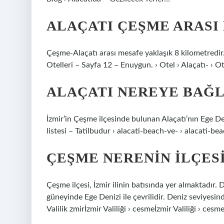
ALAÇATI ÇEŞME ARASI
Çeşme-Alaçatı arası mesafe yaklaşık 8 kilometredir.
Otelleri – Sayfa 12 – Enuygun. › Otel › Alaçatı- › O
ALAÇATI NEREYE BAĞL
İzmir’in Çeşme ilçesinde bulunan Alaçatı’nın Ege Denizi
listesi – Tatilbudur › alacati-beach-ve- › alacati-bea
ÇEŞME NERENIN ILÇES
Çeşme ilçesi, İzmir ilinin batısında yer almaktadı
güneyinde Ege Denizi ile çevrilidir. Deniz seviyesi
Valilik zmirİzmir Valiliği › cesmeİzmir Valiliği › cesm