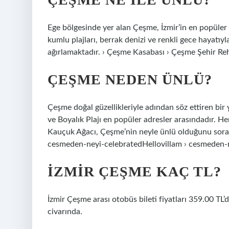
Ege bölgesinde yer alan Çeşme, İzmir’in en popüler t
kumlu plajları, berrak denizi ve renkli gece hayatıyl
ağırlamaktadır. › Çeşme Kasabası › Çeşme Şehir Re
ÇEŞME NEDEN ÜNLÜ?
Çeşme doğal güzellikleriyle adından söz ettiren bir 
ve Boyalık Plajı en popüler adresler arasındadır. H
Kauçuk Ağacı, Çeşme’nin neyle ünlü olduğunu soranla
cesmeden-neyi-celebratedHellovillam › cesmeden-
İZMIR ÇEŞME KAÇ TL?
İzmir Çeşme arası otobüs bileti fiyatları 359.00 TL’d
civarında.