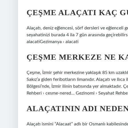
ÇEŞME ALAÇATI KAÇ G
Alaçatı, deniz eğlencesi, sörf dersleri ve eğlenceli g
seyahatinizi burada 4 ila 7 gün arasında geçirebili
alacatiGezimanya › alacati
ÇEŞME MERKEZE NE K
Çeşme, İzmir şehir merkezine yaklaşık 85 km uzaklı
Sakız’a giden feribotların limanıdır. Alaçatı ve Ilıca
Bölgesi’nde, İzmir ilinin batısında yer almaktadır.
Rehberi › cesme-nered… Gezinomi › Seyahat Rehbe
ALAÇATININ ADI NEDEN
Alaçatı ismini “Alacaat” adlı bir Osmanlı kabilesin