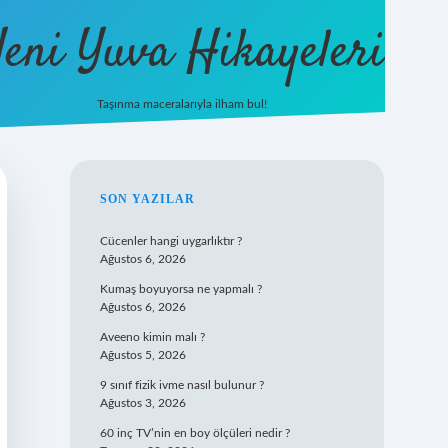
eni Yuva Hikayeleri
Taşınma maceralarıyla ilham bul!
tulipbet yeni giriş
SIDEBAR
SON YAZILAR
Cücenler hangi uygarlıktır ?
Ağustos 6, 2026
Kumaş boyuyorsa ne yapmalı ?
Ağustos 6, 2026
Aveeno kimin malı ?
Ağustos 5, 2026
9 sınıf fizik ivme nasıl bulunur ?
Ağustos 3, 2026
60 inç TV’nin en boy ölçüleri nedir ?