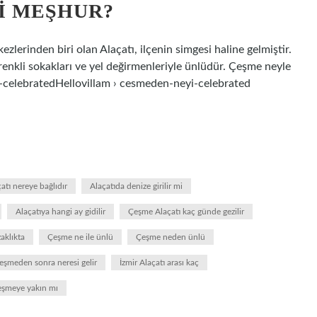
YI MEŞHUR?
lerinden biri olan Alaçatı, ilçenin simgesi haline gelmiştir.
ı, renkli sokakları ve yel değirmenleriyle ünlüdür. Çeşme neyle
-celebratedHellovillam › cesmeden-neyi-celebrated
atı nereye bağlıdır
Alaçatıda denize girilir mi
Alaçatıya hangi ay gidilir
Çeşme Alaçatı kaç günde gezilir
aklıkta
Çeşme ne ile ünlü
Çeşme neden ünlü
eşmeden sonra neresi gelir
İzmir Alaçatı arası kaç
eşmeye yakın mı