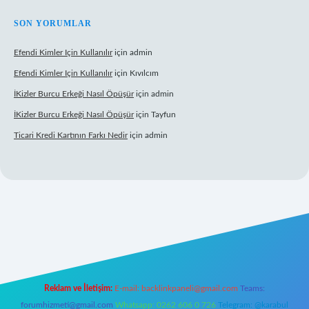
SON YORUMLAR
Efendi Kimler Için Kullanılır
için
admin
Efendi Kimler Için Kullanılır
için
Kıvılcım
İKizler Burcu Erkeği Nasıl Öpüşür
için
admin
İKizler Burcu Erkeği Nasıl Öpüşür
için
Tayfun
Ticari Kredi Kartının Farkı Nedir
için
admin
ipbet yeni giriş
Reklam ve İletişim:
E-mail:
backlinkpaneli@gmail.com
Teams:
forumhizmeti@gmail.com
Whatsapp: 0262 606 0 726
Telegram: @karabul