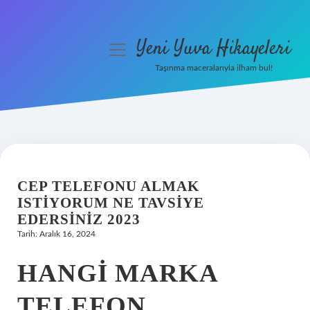
Yeni Yuva Hikayeleri
menüyü
aç
Taşınma maceralarıyla ilham bul!
Anasayfa
Gizlilik Politikası
Yasal Uyarı
CEP TELEFONU ALMAK
Hakkımızda
ISTIYORUM NE TAVSIYE
EDERSINIZ 2023
Tarih: Aralık 16, 2024
HANGI MARKA
TELEFON