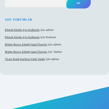
Arama
SON YORUMLAR
Efendi Kimler Için Kullanılır
için
admin
Efendi Kimler Için Kullanılır
için
Kıvılcım
İKizler Burcu Erkeği Nasıl Öpüşür
için
admin
İKizler Burcu Erkeği Nasıl Öpüşür
için
Tayfun
Ticari Kredi Kartının Farkı Nedir
için
admin
et yeni giriş