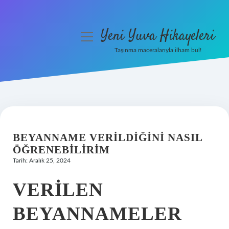
Yeni Yuva Hikayeleri
menüyü
aç
Taşınma maceralarıyla ilham bul!
Anasayfa
Gizlilik Politikası
Yasal Uyarı
BEYANNAME VERILDIĞINI NASIL
Hakkımızda
ÖĞRENEBILIRIM
Tarih: Aralık 25, 2024
VERILEN
BEYANNAMELER