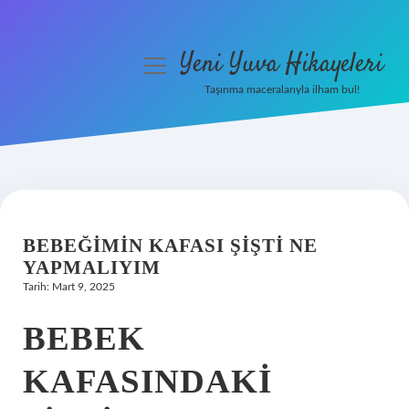
Yeni Yuva Hikayeleri
menüyü
aç
Taşınma maceralarıyla ilham bul!
Anasayfa
Gizlilik Politikası
Yasal Uyarı
BEBEĞIMIN KAFASI ŞIŞTI NE
Hakkımızda
YAPMALIYIM
Tarih: Mart 9, 2025
BEBEK
KAFASINDAKI