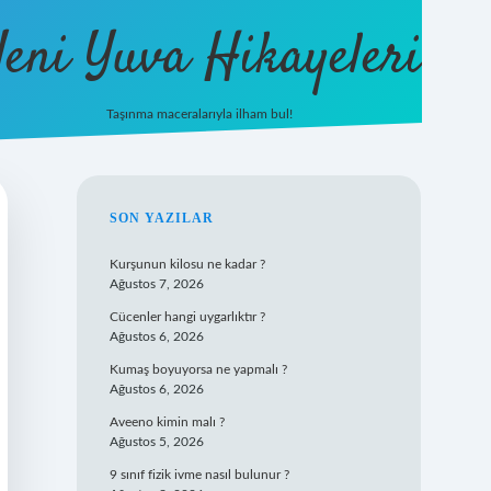
eni Yuva Hikayeleri
Taşınma maceralarıyla ilham bul!
tulipbet yeni giriş
SIDEBAR
SON YAZILAR
Kurşunun kilosu ne kadar ?
Ağustos 7, 2026
Cücenler hangi uygarlıktır ?
Ağustos 6, 2026
Kumaş boyuyorsa ne yapmalı ?
Ağustos 6, 2026
Aveeno kimin malı ?
Ağustos 5, 2026
9 sınıf fizik ivme nasıl bulunur ?