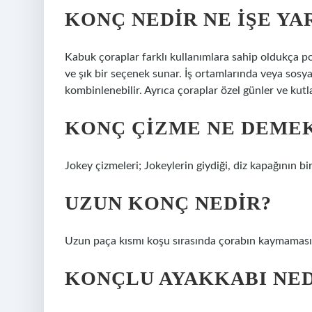
KONÇ NEDIR NE IŞE YA
Kabuk çoraplar farklı kullanımlara sahip oldukça po
ve şık bir seçenek sunar. İş ortamlarında veya sosyal 
kombinlenebilir. Ayrıca çoraplar özel günler ve kutla
KONÇ ÇIZME NE DEME
Jokey çizmeleri; Jokeylerin giydiği, diz kapağının b
UZUN KONÇ NEDIR?
Uzun paça kısmı koşu sırasında çorabın kaymamasın
KONÇLU AYAKKABI NED