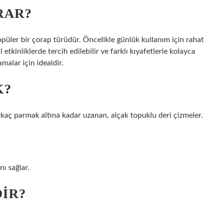
RAR?
püler bir çorap türüdür. Öncelikle günlük kullanım için rahat
etkinliklerde tercih edilebilir ve farklı kıyafetlerle kolayca
malar için idealdir.
K?
irkaç parmak altına kadar uzanan, alçak topuklu deri çizmeler.
ı sağlar.
IR?