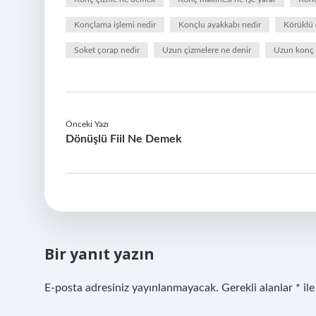
Konçlama işlemi nedir
Konçlu ayakkabı nedir
Körüklü 
Soket çorap nedir
Uzun çizmelere ne denir
Uzun konç 
Önceki Yazı
Dönüşlü Fiil Ne Demek
Bir yanıt yazın
E-posta adresiniz yayınlanmayacak.
Gerekli alanlar
*
ile