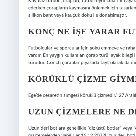
Kaymaz futbol çorapları, futbol oyuncularının ayak
ederken çorapların kaymasını önlemek için tasarlanm
silikon bant veya kauçuk doku ile donatılmıştır.
KONÇ NE IŞE YARAR F
Futbolcular ve sporcular için şoku emmeye ve rahat
vardır. En yaygın kullanılan çorap türü, ayak bileği
türüdür. Conch çoraplar piyasada tayt olarak da m
KÖRÜKLÜ ÇIZME GIYM
Ege’de cesaretin simgesi körüklü çizmedir.” 27 Aral
UZUN ÇIZMELERE NE D
Uzun deri botlara genellikle “diz üstü botlar” veya “
malzemelerden yapılırlar.16.12.2022Uzun deri botlara