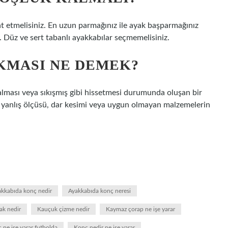
t etmelisiniz. En uzun parmağınız ile ayak başparmağınız
. Düz ve sert tabanlı ayakkabılar seçmemelisiniz.
IKMASI NE DEMEK?
kalması veya sıkışmış gibi hissetmesi durumunda oluşan bir
 yanlış ölçüsü, dar kesimi veya uygun olmayan malzemelerin
kkabıda konç nedir
Ayakkabıda konç neresi
ak nedir
Kauçuk çizme nedir
Kaymaz çorap ne işe yarar
 ne işe yarar futbolda
Konç nedir ne işe yarar