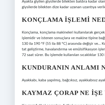
Ayakta giyilen giysilerde bilekten baldıra kadar ola
giysilerde bilekten dize kadar uzanan uzantıya veri
KONÇLAMA IŞLEMI NED
Konçlama, konçlama makineleri kullanılarak gerçekle
işlemidir ve istenen sonuçlara ve makine tipine bağlı
130 ila 190 °F (55 ila 88 °C) arasında değişir ve… K
tat geliştirme, havalandırma ve emülsifikasyon işlem
72 saat sürer. Bu işlemde kullanılan sıcaklıklar 130 
KUNDURANIN ANLAMI 
Ayakkabı, kaba yapılmış, bağcıksız, ayakkabısız ay
KAYMAZ ÇORAP NE IŞE