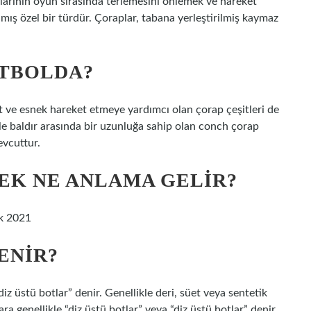
larının oyun sırasında terlemesini önlemek ve hareket
ış özel bir türdür. Çoraplar, tabana yerleştirilmiş kaymaz
UTBOLDA?
 ve esnek hareket etmeye yardımcı olan çorap çeşitleri de
 ile baldır arasında bir uzunluğa sahip olan conch çorap
evcuttur.
EK NE ANLAMA GELIR?
ık 2021
ENIR?
diz üstü botlar” denir. Genellikle deri, süet veya sentetik
 genellikle “diz üstü botlar” veya “diz üstü botlar” denir.