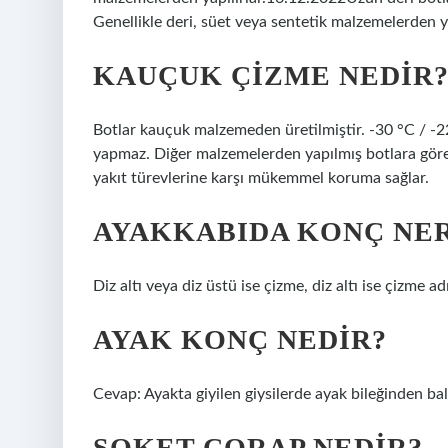
Genellikle deri, süet veya sentetik malzemelerden ya
KAUÇUK ÇIZME NEDIR
Botlar kauçuk malzemeden üretilmiştir. -30 °C / -2
yapmaz. Diğer malzemelerden yapılmış botlara göre 
yakıt türevlerine karşı mükemmel koruma sağlar.
AYAKKABIDA KONÇ NER
Diz altı veya diz üstü ise çizme, diz altı ise çizme a
AYAK KONÇ NEDIR?
Cevap: Ayakta giyilen giysilerde ayak bileğinden bal
SOKET ÇORAP NEDIR?