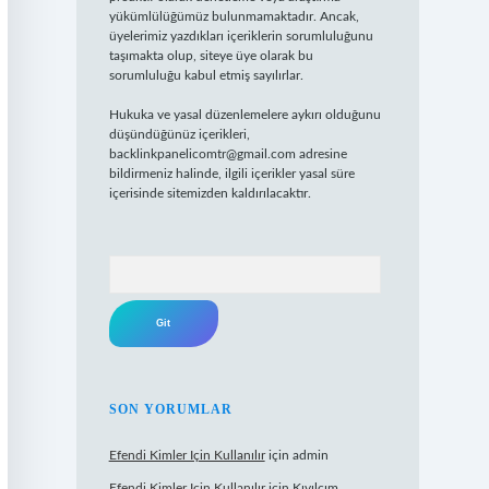
yükümlülüğümüz bulunmamaktadır. Ancak,
üyelerimiz yazdıkları içeriklerin sorumluluğunu
taşımakta olup, siteye üye olarak bu
sorumluluğu kabul etmiş sayılırlar.
Hukuka ve yasal düzenlemelere aykırı olduğunu
düşündüğünüz içerikleri,
backlinkpanelicomtr@gmail.com
adresine
bildirmeniz halinde, ilgili içerikler yasal süre
içerisinde sitemizden kaldırılacaktır.
Arama
SON YORUMLAR
Efendi Kimler Için Kullanılır
için
admin
Efendi Kimler Için Kullanılır
için
Kıvılcım