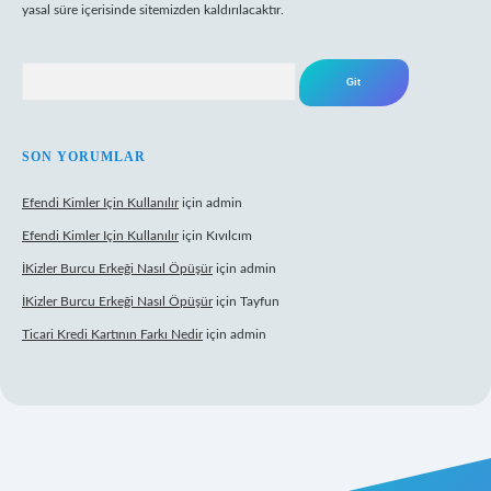
yasal süre içerisinde sitemizden kaldırılacaktır.
Arama
SON YORUMLAR
Efendi Kimler Için Kullanılır
için
admin
Efendi Kimler Için Kullanılır
için
Kıvılcım
İKizler Burcu Erkeği Nasıl Öpüşür
için
admin
İKizler Burcu Erkeği Nasıl Öpüşür
için
Tayfun
Ticari Kredi Kartının Farkı Nedir
için
admin
pbet yeni giriş