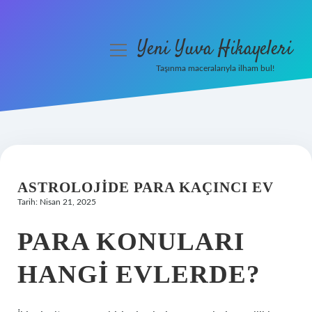
Yeni Yuva Hikayeleri
menüyü
aç
Taşınma maceralarıyla ilham bul!
Anasayfa
Gizlilik Politikası
Yasal Uyarı
ASTROLOJIDE PARA KAÇINCI EV
Hakkımızda
Tarih: Nisan 21, 2025
PARA KONULARI
HANGI EVLERDE?