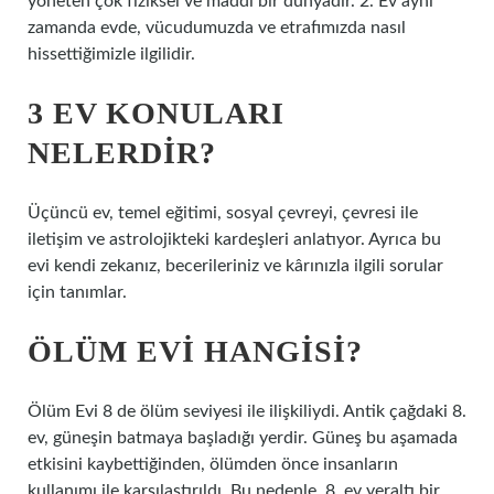
yöneten çok fiziksel ve maddi bir dünyadır. 2. Ev aynı
zamanda evde, vücudumuzda ve etrafımızda nasıl
hissettiğimizle ilgilidir.
3 EV KONULARI
NELERDIR?
Üçüncü ev, temel eğitimi, sosyal çevreyi, çevresi ile
iletişim ve astrolojikteki kardeşleri anlatıyor. Ayrıca bu
evi kendi zekanız, becerileriniz ve kârınızla ilgili sorular
için tanımlar.
ÖLÜM EVI HANGISI?
Ölüm Evi 8 de ölüm seviyesi ile ilişkiliydi. Antik çağdaki 8.
ev, güneşin batmaya başladığı yerdir. Güneş bu aşamada
etkisini kaybettiğinden, ölümden önce insanların
kullanımı ile karşılaştırıldı. Bu nedenle, 8. ev yeraltı bir