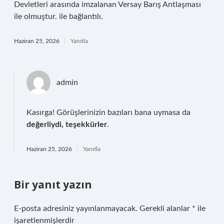
Devletleri arasında imzalanan Versay Barış Antlaşması
ile olmuştur. ile bağlantılı.
Haziran 25, 2026
Yanıtla
admin
Kasırga! Görüşlerinizin bazıları bana uymasa da
değerliydi, teşekkürler
.
Haziran 25, 2026
Yanıtla
Bir yanıt yazın
E-posta adresiniz yayınlanmayacak.
Gerekli alanlar
*
ile
işaretlenmişlerdir