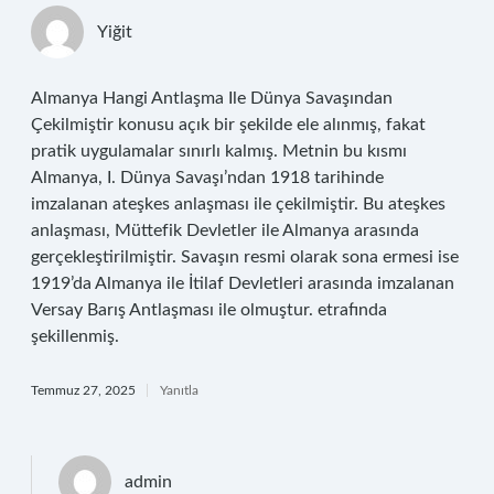
Yiğit
Almanya Hangi Antlaşma Ile Dünya Savaşından
Çekilmiştir konusu açık bir şekilde ele alınmış, fakat
pratik uygulamalar sınırlı kalmış. Metnin bu kısmı
Almanya, I. Dünya Savaşı’ndan 1918 tarihinde
imzalanan ateşkes anlaşması ile çekilmiştir. Bu ateşkes
anlaşması, Müttefik Devletler ile Almanya arasında
gerçekleştirilmiştir. Savaşın resmi olarak sona ermesi ise
1919’da Almanya ile İtilaf Devletleri arasında imzalanan
Versay Barış Antlaşması ile olmuştur. etrafında
şekillenmiş.
Temmuz 27, 2025
Yanıtla
admin