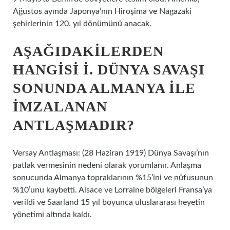
Ağustos ayında Japonya’nın Hiroşima ve Nagazaki
şehirlerinin 120. yıl dönümünü anacak.
AŞAĞIDAKILERDEN
HANGISI I. DÜNYA SAVAŞI
SONUNDA ALMANYA ILE
IMZALANAN
ANTLAŞMADIR?
Versay Antlaşması: (28 Haziran 1919) Dünya Savaşı’nın
patlak vermesinin nedeni olarak yorumlanır. Anlaşma
sonucunda Almanya topraklarının %15’ini ve nüfusunun
%10’unu kaybetti. Alsace ve Lorraine bölgeleri Fransa’ya
verildi ve Saarland 15 yıl boyunca uluslararası heyetin
yönetimi altında kaldı.