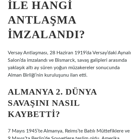
ILE HANGI
ANTLAŞMA
IMZALANDI?
Versay Antlaşması, 28 Haziran 1919’da Versay’daki Aynalı
Salon’da imzalandı ve Bismarck, savaş galipleri arasında
yaklaşık altı ay süren yoğun müzakereler sonucunda
Alman Birliği’nin kuruluşunu ilan etti.
ALMANYA 2. DÜNYA
SAVAŞINI NASIL
KAYBETTI?
7 Mayıs 1945’te Almanya, Reims’te Batılı Müttefiklere ve
9 Mayıs’ta Berlin’de Sovyetlere teslim oldu. Amerika,