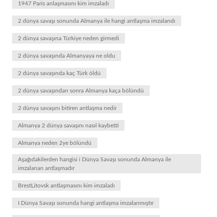
1947 Paris anlaşmasını kim imzaladı
2 dünya savaşı sonunda Almanya ile hangi antlaşma imzalandı
2 dünya savaşına Türkiye neden girmedi
2 dünya savaşında Almanyaya ne oldu
2 dünya savaşında kaç Türk öldü
2 dünya savaşından sonra Almanya kaça bölündü
2 dünya savaşını bitiren antlaşma nedir
Almanya 2 dünya savaşını nasıl kaybetti
Almanya neden 2ye bölündü
Aşağıdakilerden hangisi i Dünya Savaşı sonunda Almanya ile
imzalanan antlaşmadır
BrestLitovsk antlaşmasını kim imzaladı
I Dünya Savaşı sonunda hangi antlaşma imzalanmıştır