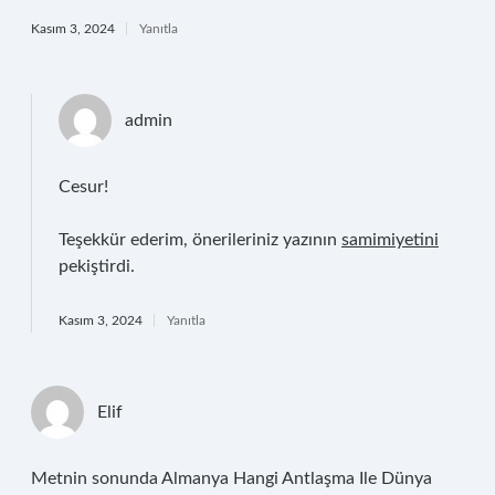
Kasım 3, 2024
Yanıtla
admin
Cesur!
Teşekkür ederim, önerileriniz yazının
samimiyetini
pekiştirdi.
Kasım 3, 2024
Yanıtla
Elif
Metnin sonunda Almanya Hangi Antlaşma Ile Dünya