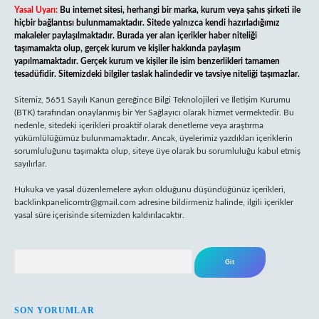
Yasal Uyarı:
Bu internet sitesi, herhangi bir marka, kurum veya şahıs şirketi ile
hiçbir bağlantısı bulunmamaktadır. Sitede yalnızca kendi hazırladığımız
makaleler paylaşılmaktadır. Burada yer alan içerikler haber niteliği
taşımamakta olup, gerçek kurum ve kişiler hakkında paylaşım
yapılmamaktadır. Gerçek kurum ve kişiler ile isim benzerlikleri tamamen
tesadüfidir. Sitemizdeki bilgiler taslak halindedir ve tavsiye niteliği taşımazlar.
Sitemiz, 5651 Sayılı Kanun gereğince Bilgi Teknolojileri ve İletişim Kurumu
(BTK) tarafından onaylanmış bir Yer Sağlayıcı olarak hizmet vermektedir. Bu
nedenle, sitedeki içerikleri proaktif olarak denetleme veya araştırma
yükümlülüğümüz bulunmamaktadır. Ancak, üyelerimiz yazdıkları içeriklerin
sorumluluğunu taşımakta olup, siteye üye olarak bu sorumluluğu kabul etmiş
sayılırlar.
Hukuka ve yasal düzenlemelere aykırı olduğunu düşündüğünüz içerikleri,
backlinkpanelicomtr@gmail.com
adresine bildirmeniz halinde, ilgili içerikler
yasal süre içerisinde sitemizden kaldırılacaktır.
Arama
SON YORUMLAR