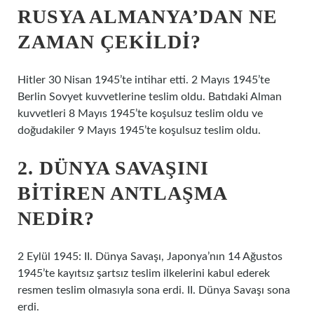
RUSYA ALMANYA’DAN NE
ZAMAN ÇEKILDI?
Hitler 30 Nisan 1945’te intihar etti. 2 Mayıs 1945’te
Berlin Sovyet kuvvetlerine teslim oldu. Batıdaki Alman
kuvvetleri 8 Mayıs 1945’te koşulsuz teslim oldu ve
doğudakiler 9 Mayıs 1945’te koşulsuz teslim oldu.
2. DÜNYA SAVAŞINI
BITIREN ANTLAŞMA
NEDIR?
2 Eylül 1945: II. Dünya Savaşı, Japonya’nın 14 Ağustos
1945’te kayıtsız şartsız teslim ilkelerini kabul ederek
resmen teslim olmasıyla sona erdi. II. Dünya Savaşı sona
erdi.