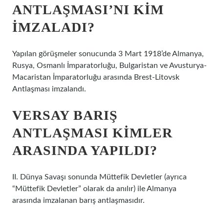
ANTLAŞMASI’NI KIM
IMZALADI?
Yapılan görüşmeler sonucunda 3 Mart 1918’de Almanya,
Rusya, Osmanlı İmparatorluğu, Bulgaristan ve Avusturya-
Macaristan İmparatorluğu arasında Brest-Litovsk
Antlaşması imzalandı.
VERSAY BARIŞ
ANTLAŞMASI KIMLER
ARASINDA YAPILDI?
II. Dünya Savaşı sonunda Müttefik Devletler (ayrıca
“Müttefik Devletler” olarak da anılır) ile Almanya
arasında imzalanan barış antlaşmasıdır.