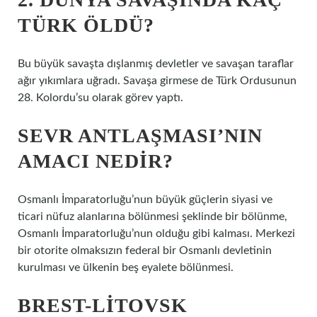
TÜRK ÖLDÜ?
Bu büyük savaşta dışlanmış devletler ve savaşan taraflar
ağır yıkımlara uğradı. Savaşa girmese de Türk Ordusunun
28. Kolordu’su olarak görev yaptı.
SEVR ANTLAŞMASI’NIN
AMACI NEDIR?
Osmanlı İmparatorluğu’nun büyük güçlerin siyasi ve
ticari nüfuz alanlarına bölünmesi şeklinde bir bölünme,
Osmanlı İmparatorluğu’nun olduğu gibi kalması. Merkezi
bir otorite olmaksızın federal bir Osmanlı devletinin
kurulması ve ülkenin beş eyalete bölünmesi.
BREST-LITOVSK