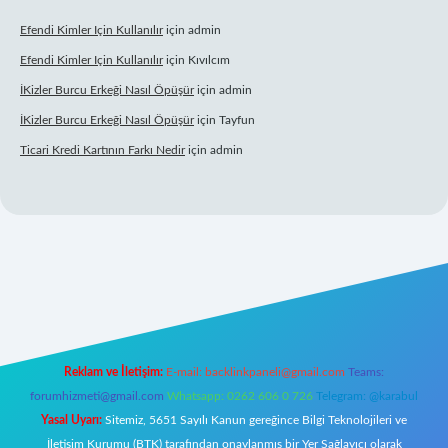
Efendi Kimler Için Kullanılır
için
admin
Efendi Kimler Için Kullanılır
için
Kıvılcım
İKizler Burcu Erkeği Nasıl Öpüşür
için
admin
İKizler Burcu Erkeği Nasıl Öpüşür
için
Tayfun
Ticari Kredi Kartının Farkı Nedir
için
admin
riş
Reklam ve İletişim:
E-mail:
backlinkpaneli@gmail.com
Teams:
forumhizmeti@gmail.com
Whatsapp: 0262 606 0 726
Telegram: @karabul
Yasal Uyarı:
Sitemiz, 5651 Sayılı Kanun gereğince Bilgi Teknolojileri ve
İletişim Kurumu (BTK) tarafından onaylanmış bir Yer Sağlayıcı olarak