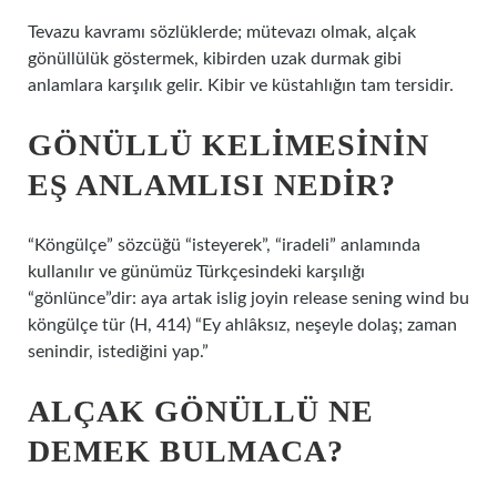
Tevazu kavramı sözlüklerde; mütevazı olmak, alçak
gönüllülük göstermek, kibirden uzak durmak gibi
anlamlara karşılık gelir. Kibir ve küstahlığın tam tersidir.
GÖNÜLLÜ KELIMESININ
EŞ ANLAMLISI NEDIR?
“Köngülçe” sözcüğü “isteyerek”, “iradeli” anlamında
kullanılır ve günümüz Türkçesindeki karşılığı
“gönlünce”dir: aya artak islig joyin release sening wind bu
köngülçe tür (H, 414) “Ey ahlâksız, neşeyle dolaş; zaman
senindir, istediğini yap.”
ALÇAK GÖNÜLLÜ NE
DEMEK BULMACA?