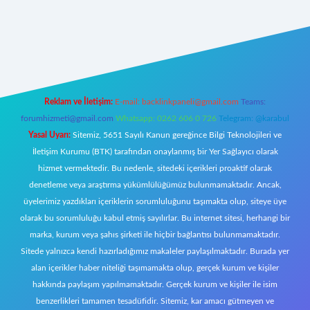
bet yeni giriş
Reklam ve İletişim:
E-mail:
backlinkpaneli@gmail.com
Teams:
forumhizmeti@gmail.com
Whatsapp: 0262 606 0 726
Telegram: @karabul
Yasal Uyarı:
Sitemiz, 5651 Sayılı Kanun gereğince Bilgi Teknolojileri ve
İletişim Kurumu (BTK) tarafından onaylanmış bir Yer Sağlayıcı olarak
hizmet vermektedir. Bu nedenle, sitedeki içerikleri proaktif olarak
denetleme veya araştırma yükümlülüğümüz bulunmamaktadır. Ancak,
üyelerimiz yazdıkları içeriklerin sorumluluğunu taşımakta olup, siteye üye
olarak bu sorumluluğu kabul etmiş sayılırlar. Bu internet sitesi, herhangi bir
marka, kurum veya şahıs şirketi ile hiçbir bağlantısı bulunmamaktadır.
Sitede yalnızca kendi hazırladığımız makaleler paylaşılmaktadır. Burada yer
alan içerikler haber niteliği taşımamakta olup, gerçek kurum ve kişiler
hakkında paylaşım yapılmamaktadır. Gerçek kurum ve kişiler ile isim
benzerlikleri tamamen tesadüfidir. Sitemiz, kar amacı gütmeyen ve