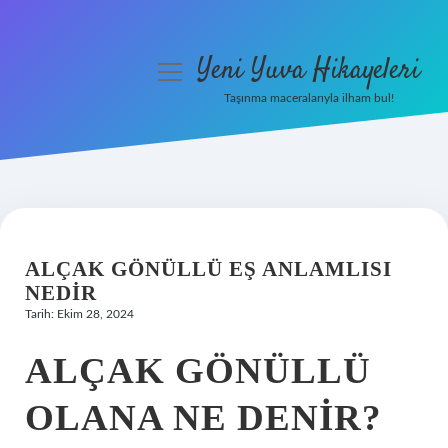
Yeni Yuva Hikayeleri
menüyü
aç
Taşınma maceralarıyla ilham bul!
Anasayfa
Gizlilik Politikası
Yasal Uyarı
ALÇAK GÖNÜLLÜ EŞ ANLAMLISI
Hakkımızda
NEDIR
Tarih: Ekim 28, 2024
ALÇAK GÖNÜLLÜ
OLANA NE DENIR?