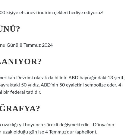
 kişiye efsanevi indirim çekleri hediye ediyoruz!
ÜNÜ?
yunu Günü!8 Temmuz 2024
LANIYOR?
erikan Devrimi olarak da bilinir. ABD bayrağındaki 13 şerit,
 Bayraktaki 50 yıldız, ABD’nin 50 eyaletini sembolize eder. 4
bir federal tatildir.
OĞRAFYA?
uzaklığı yıl boyunca sürekli değişmektedir. -Dünya’nın
n uzak olduğu gün ise 4 Temmuz’dur (aphelion).