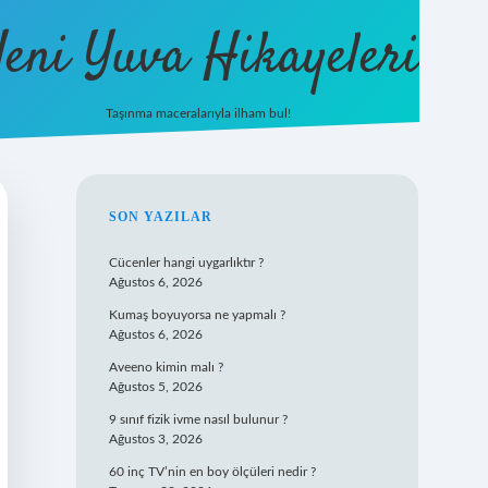
eni Yuva Hikayeleri
Taşınma maceralarıyla ilham bul!
tulipbet yeni giriş
SIDEBAR
SON YAZILAR
Cücenler hangi uygarlıktır ?
Ağustos 6, 2026
Kumaş boyuyorsa ne yapmalı ?
Ağustos 6, 2026
Aveeno kimin malı ?
Ağustos 5, 2026
9 sınıf fizik ivme nasıl bulunur ?
Ağustos 3, 2026
60 inç TV’nin en boy ölçüleri nedir ?