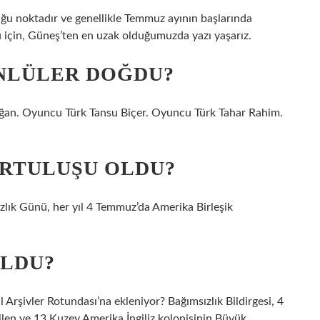
ğu noktadır ve genellikle Temmuz ayının başlarında
 için, Güneş’ten en uzak olduğumuzda yazı yaşarız.
ÜNLÜLER DOĞDU?
ğan. Oyuncu Türk Tansu Biçer. Oyuncu Türk Tahar Rahim.
URTULUŞU OLDU?
lık Günü, her yıl 4 Temmuz’da Amerika Birleşik
OLDU?
 Arşivler Rotundası’na ekleniyor? Bağımsızlık Bildirgesi, 4
len ve 13 Kuzey Amerika İngiliz kolonisinin Büyük