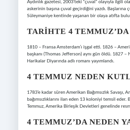
Aydınlık gazetesi, 2003’teki “çuval” olayıyla ilgili
askerinin başına çuval geçirdiğini yazdı. Başlarına
Süleymaniye kentinde yaşanan bir olaya atıfta bul
TARIHTE 4 TEMMUZ’DA
1810 – Fransa Amsterdam’ı işgal etti. 1826 – Amerik
başkanı (Thomas Jefferson) aynı gün öldü. 1827 – Ne
Harikalar Diyarında adlı romanı yayımlandı.
4 TEMMUZ NEDEN KUT
1783’e kadar süren Amerikan Bağımsızlık Savaşı, Am
bağımsızlıklarını ilan eden 13 koloniyi temsil eder.
Temmuz, Amerika Birleşik Devletleri genelinde resmi 
4 TEMMUZ’DA NEDEN Y