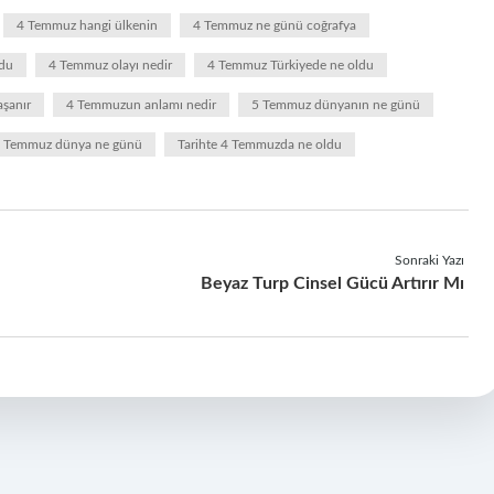
4 Temmuz hangi ülkenin
4 Temmuz ne günü coğrafya
ldu
4 Temmuz olayı nedir
4 Temmuz Türkiyede ne oldu
şanır
4 Temmuzun anlamı nedir
5 Temmuz dünyanın ne günü
 Temmuz dünya ne günü
Tarihte 4 Temmuzda ne oldu
Sonraki Yazı
Beyaz Turp Cinsel Gücü Artırır Mı