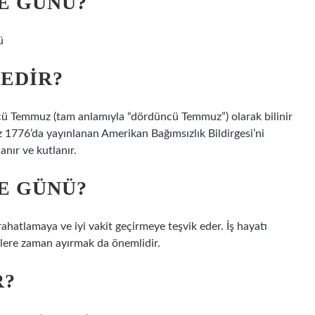
E GÜNÜ?
ü
EDIR?
ü Temmuz (tam anlamıyla “dördüncü Temmuz”) olarak bilinir
z 1776’da yayınlanan Amerikan Bağımsızlık Bildirgesi’ni
anır ve kutlanır.
E GÜNÜ?
ahatlamaya ve iyi vakit geçirmeye teşvik eder. İş hayatı
kilere zaman ayırmak da önemlidir.
R?