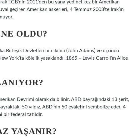
 olarak TGB’nin 2011’den bu yana yedinci kez bir Amerikan
 çuval geçiren Amerikan askerleri, 4 Temmuz 2003’te Irak’ın
unuyor.
 NE OLDU?
a Birleşik Devletleri’nin ikinci (John Adams) ve üçüncü
w York’ta kölelik yasaklandı. 1865 – Lewis Carroll’ın Alice
LANIYOR?
erikan Devrimi olarak da bilinir. ABD bayrağındaki 13 şerit,
 Bayraktaki 50 yıldız, ABD’nin 50 eyaletini sembolize eder. 4
bir federal tatildir.
AZ YAŞANIR?