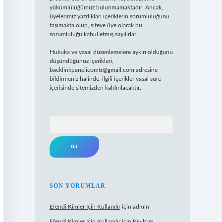
yükümlülüğümüz bulunmamaktadır. Ancak,
üyelerimiz yazdıkları içeriklerin sorumluluğunu
taşımakta olup, siteye üye olarak bu
sorumluluğu kabul etmiş sayılırlar.
Hukuka ve yasal düzenlemelere aykırı olduğunu
düşündüğünüz içerikleri,
backlinkpanelicomtr@gmail.com
adresine
bildirmeniz halinde, ilgili içerikler yasal süre
içerisinde sitemizden kaldırılacaktır.
Arama
SON YORUMLAR
Efendi Kimler Için Kullanılır
için
admin
Efendi Kimler Için Kullanılır
için
Kıvılcım