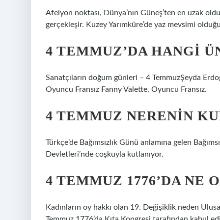
Afelyon noktası, Dünya’nın Güneş’ten en uzak oldu
gerçekleşir. Kuzey Yarımküre’de yaz mevsimi olduğu
4 TEMMUZ’DA HANGI 
Sanatçıların doğum günleri – 4 TemmuzŞeyda Erdo
Oyuncu Fransız Fanny Valette. Oyuncu Fransız.
4 TEMMUZ NERENIN K
Türkçe’de Bağımsızlık Günü anlamına gelen Bağımsız
Devletleri’nde coşkuyla kutlanıyor.
4 TEMMUZ 1776’DA NE 
Kadınların oy hakkı olan 19. Değişiklik neden Ulusal
Temmuz 1776’da Kıta Kongresi tarafından kabul edi