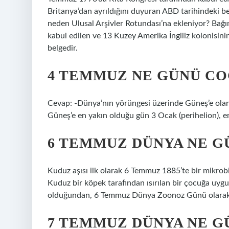
Britanya’dan ayrıldığını duyuran ABD tarihindeki be
neden Ulusal Arşivler Rotundası’na ekleniyor? Bağı
kabul edilen ve 13 Kuzey Amerika İngiliz kolonisin
belgedir.
4 TEMMUZ NE GÜNÜ C
Cevap: -Dünya’nın yörüngesi üzerinde Güneş’e olan 
Güneş’e en yakın olduğu gün 3 Ocak (perihelion), e
6 TEMMUZ DÜNYA NE G
Kuduz aşısı ilk olarak 6 Temmuz 1885’te bir mikrobi
Kuduz bir köpek tarafından ısırılan bir çocuğa uygu
olduğundan, 6 Temmuz Dünya Zoonoz Günü olarak
7 TEMMUZ DÜNYA NE G