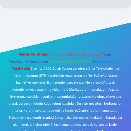
bet yeni giriş
Reklam ve İletişim:
E-mail:
backlinkpaneli@gmail.com
Teams:
forumhizmeti@gmail.com
Whatsapp: 0262 606 0 726
Telegram: @karabul
Yasal Uyarı:
Sitemiz, 5651 Sayılı Kanun gereğince Bilgi Teknolojileri ve
İletişim Kurumu (BTK) tarafından onaylanmış bir Yer Sağlayıcı olarak
hizmet vermektedir. Bu nedenle, sitedeki içerikleri proaktif olarak
denetleme veya araştırma yükümlülüğümüz bulunmamaktadır. Ancak,
üyelerimiz yazdıkları içeriklerin sorumluluğunu taşımakta olup, siteye üye
olarak bu sorumluluğu kabul etmiş sayılırlar. Bu internet sitesi, herhangi bir
marka, kurum veya şahıs şirketi ile hiçbir bağlantısı bulunmamaktadır.
Sitede yalnızca kendi hazırladığımız makaleler paylaşılmaktadır. Burada yer
alan içerikler haber niteliği taşımamakta olup, gerçek kurum ve kişiler