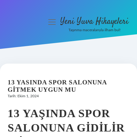
Yeni Yuva Hikayeleri
menüyü
aç
Taşınma maceralarıyla ilham bul!
Anasayfa
Gizlilik Politikası
Yasal Uyarı
13 YASINDA SPOR SALONUNA
Hakkımızda
GITMEK UYGUN MU
Tarih: Ekim 1, 2024
13 YAŞINDA SPOR
SALONUNA GIDILIR