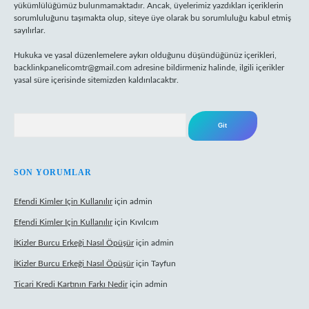
yükümlülüğümüz bulunmamaktadır. Ancak, üyelerimiz yazdıkları içeriklerin
sorumluluğunu taşımakta olup, siteye üye olarak bu sorumluluğu kabul etmiş
sayılırlar.
Hukuka ve yasal düzenlemelere aykırı olduğunu düşündüğünüz içerikleri,
backlinkpanelicomtr@gmail.com
adresine bildirmeniz halinde, ilgili içerikler
yasal süre içerisinde sitemizden kaldırılacaktır.
Arama
SON YORUMLAR
Efendi Kimler Için Kullanılır
için
admin
Efendi Kimler Için Kullanılır
için
Kıvılcım
İKizler Burcu Erkeği Nasıl Öpüşür
için
admin
İKizler Burcu Erkeği Nasıl Öpüşür
için
Tayfun
Ticari Kredi Kartının Farkı Nedir
için
admin