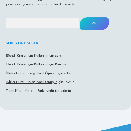
yasal süre içerisinde sitemizden kaldırılacaktır.
Arama
SON YORUMLAR
Efendi Kimler Için Kullanılır
için
admin
Efendi Kimler Için Kullanılır
için
Kıvılcım
İKizler Burcu Erkeği Nasıl Öpüşür
için
admin
İKizler Burcu Erkeği Nasıl Öpüşür
için
Tayfun
Ticari Kredi Kartının Farkı Nedir
için
admin
yeni giriş