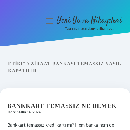
Yeni Yuva Hikayeleri
menüyü
aç
Taşınma maceralarıyla ilham bul!
Anasayfa
Gizlilik Politikası
ETIKET:
ZIRAAT BANKASI TEMASSIZ NASIL
Yasal Uyarı
KAPATILIR
Hakkımızda
BANKKART TEMASSIZ NE DEMEK
Tarih: Kasım 14, 2024
Bankkart temassız kredi kartı mı? Hem banka hem de