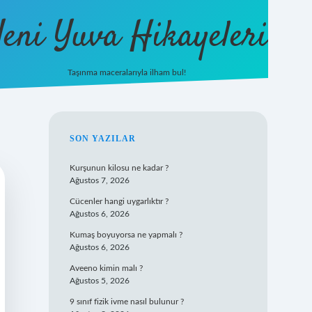
eni Yuva Hikayeleri
Taşınma maceralarıyla ilham bul!
tulipbet yeni giriş
SIDEBAR
SON YAZILAR
Kurşunun kilosu ne kadar ?
Ağustos 7, 2026
Cücenler hangi uygarlıktır ?
Ağustos 6, 2026
Kumaş boyuyorsa ne yapmalı ?
Ağustos 6, 2026
Aveeno kimin malı ?
Ağustos 5, 2026
9 sınıf fizik ivme nasıl bulunur ?