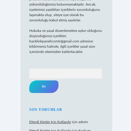
yükümlülüğümüz bulunmamaktadır. Ancak,
üyelerimiz yazdıkları içeriklerin sorumluluğunu
taşımakta olup, siteye üye olarak bu
sorumluluğu kabul etmiş sayılırlar.
Hukuka ve yasal düzenlemelere aykırı olduğunu
düşündüğünüz içerikleri,
backlinkpanelicomtr@gmail.com
adresine
bildirmeniz halinde, ilgili içerikler yasal süre
içerisinde sitemizden kaldırılacaktır.
Arama
SON YORUMLAR
Efendi Kimler Için Kullanılır
için
admin
Efendi Kimler Için Kullanılır
için
Kıvılcım