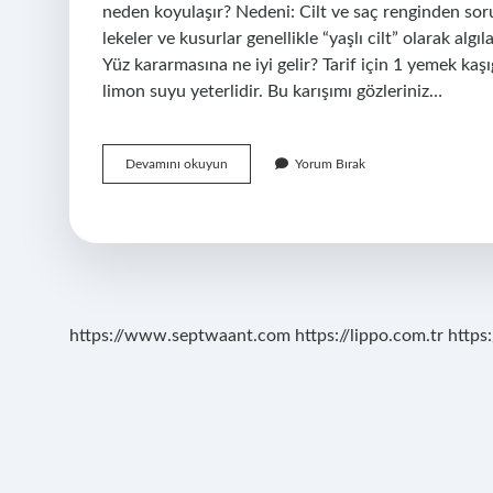
neden koyulaşır? Nedeni: Cilt ve saç renginden sor
lekeler ve kusurlar genellikle “yaşlı cilt” olarak al
Yüz kararmasına ne iyi gelir? Tarif için 1 yemek kaşığ
limon suyu yeterlidir. Bu karışımı gözleriniz…
Insanın
Devamını okuyun
Yorum Bırak
Yüz
Rengi
Neden
Kararır
https://www.septwaant.com
https://lippo.com.tr
https