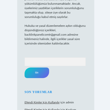
yükümlülüğümüz bulunmamaktadır. Ancak,
üyelerimiz yazdıkları içeriklerin sorumluluğunu
taşımakta olup, siteye üye olarak bu
sorumluluğu kabul etmiş sayılırlar.
Hukuka ve yasal düzenlemelere aykırı olduğunu
düşündüğünüz içerikleri,
backlinkpanelicomtr@gmail.com
adresine
bildirmeniz halinde, ilgili içerikler yasal süre
içerisinde sitemizden kaldırılacaktır.
Arama
SON YORUMLAR
Efendi Kimler Için Kullanılır
için
admin
Efendi Kimler Için Kullanılır
için
Kıvılcım