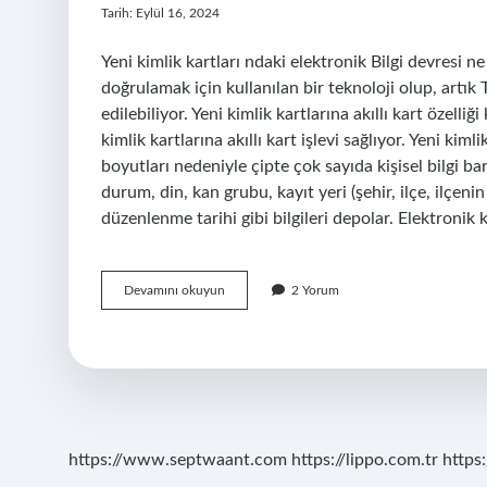
Tarih: Eylül 16, 2024
Yeni kimlik kartları ndaki elektronik Bilgi devresi n
doğrulamak için kullanılan bir teknoloji olup, artık
edilebiliyor. Yeni kimlik kartlarına akıllı kart özelli
kimlik kartlarına akıllı kart işlevi sağlıyor. Yeni kiml
boyutları nedeniyle çipte çok sayıda kişisel bilgi ba
durum, din, kan grubu, kayıt yeri (şehir, ilçe, ilçen
düzenlenme tarihi gibi bilgileri depolar. Elektronik 
Yeni
Devamını okuyun
2 Yorum
Kimlik
Kartlarında
Elektronik
Bilgi
Devresine
Ne
Denir
https://www.septwaant.com
https://lippo.com.tr
https