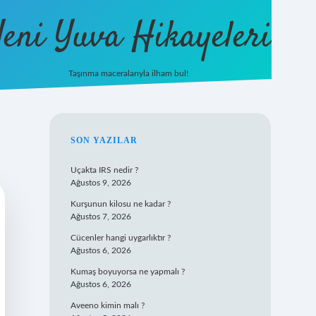
eni Yuva Hikayeleri
Taşınma maceralarıyla ilham bul!
tulipbet yeni giriş
SIDEBAR
SON YAZILAR
Uçakta IRS nedir ?
Ağustos 9, 2026
Kurşunun kilosu ne kadar ?
Ağustos 7, 2026
Cücenler hangi uygarlıktır ?
Ağustos 6, 2026
Kumaş boyuyorsa ne yapmalı ?
Ağustos 6, 2026
Aveeno kimin malı ?