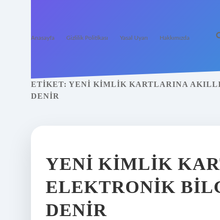
Anasayfa
Gizlilik Politikası
Yasal Uyarı
Hakkımızda
ETIKET:
YENI KIMLIK KARTLARINA AKILL
DENIR
YENI KIMLIK KA
ELEKTRONIK BIL
DENIR