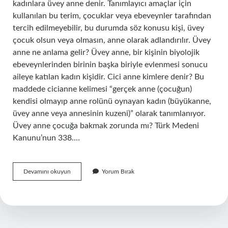
kadınlara üvey anne denir. Tanımlayıcı amaçlar için
kullanılan bu terim, çocuklar veya ebeveynler tarafından
tercih edilmeyebilir, bu durumda söz konusu kişi, üvey
çocuk olsun veya olmasın, anne olarak adlandırılır. Üvey
anne ne anlama gelir? Üvey anne, bir kişinin biyolojik
ebeveynlerinden birinin başka biriyle evlenmesi sonucu
aileye katılan kadın kişidir. Cici anne kimlere denir? Bu
maddede cicianne kelimesi “gerçek anne (çocuğun)
kendisi olmayıp anne rolünü oynayan kadın (büyükanne,
üvey anne veya annesinin kuzeni)” olarak tanımlanıyor.
Üvey anne çocuğa bakmak zorunda mı? Türk Medeni
Kanunu’nun 338.…
Üvey
Devamını okuyun
Yorum Bırak
Anne
Neden
Ayrı
Yazılır