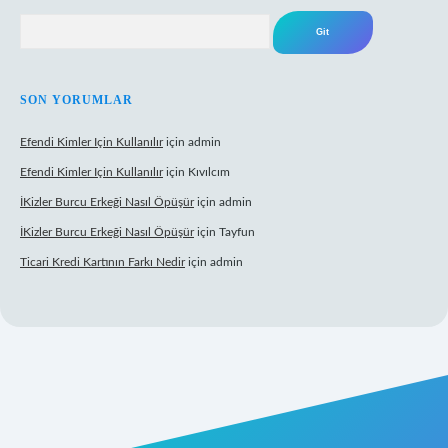
Arama
SON YORUMLAR
Efendi Kimler Için Kullanılır
için
admin
Efendi Kimler Için Kullanılır
için
Kıvılcım
İKizler Burcu Erkeği Nasıl Öpüşür
için
admin
İKizler Burcu Erkeği Nasıl Öpüşür
için
Tayfun
Ticari Kredi Kartının Farkı Nedir
için
admin
eni giriş