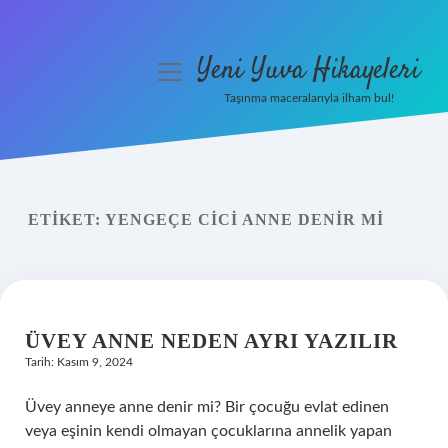
Yeni Yuva Hikayeleri
menüyü
aç
Taşınma maceralarıyla ilham bul!
Anasayfa
Gizlilik Politikası
ETIKET:
YENGEÇE CICI ANNE DENIR MI
Yasal Uyarı
Hakkımızda
ÜVEY ANNE NEDEN AYRI YAZILIR
Tarih: Kasım 9, 2024
Üvey anneye anne denir mi? Bir çocuğu evlat edinen
veya eşinin kendi olmayan çocuklarına annelik yapan